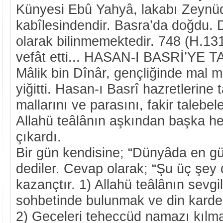
Künyesi Ebû Yahyâ, lakabı Zeynüd
kabîlesindendir. Basra’da doğdu. 
olarak bilinmemektedir. 748 (H.131
vefât etti... HASAN-I BASRİ’YE 
Mâlik bin Dînâr, gençliğinde mal m
yiğitti. Hasan-ı Basrî hazretlerine
mallarını ve parasını, fakir talebe
Allahü teâlânın aşkından başka he
çıkardı.
Bir gün kendisine; “Dünyâda en gü
dediler. Cevap olarak; “Şu üç şey
kazançtır. 1) Allahü teâlânın sevgil
sohbetinde bulunmak ve din kardeş
2) Geceleri teheccüd namazı kılm