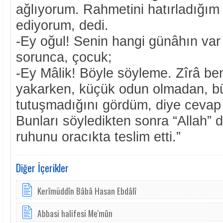
ağlıyorum. Rahmetini hatırladığ
ediyorum, dedi.
-Ey oğul! Senin hangi günâhın var 
sorunca, çocuk;
-Ey Mâlik! Böyle söyleme. Zîrâ be
yakarken, küçük odun olmadan, bü
tutuşmadığını gördüm, diye cevap 
Bunları söyledikten sonra “Allah” d
ruhunu oracıkta teslim etti.”
Diğer İçerikler
Kerîmüddîn Bâbâ Hasan Ebdâlî
Abbasi halifesi Me'mûn