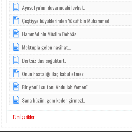
Ayasofya'nın duvarındaki levha!..
Çeştiyye büyüklerinden Yûsuf bin Muhammed
Hammâd bin Müslim Debbâs
Mektupla gelen nasîhat...
Dertsiz dua soğuktur!..
Onun hastalığı ilaç kabul etmez
Bir gönül sultanı Abdullah Yemenî
Sa­na hü­zün, gam ­ke­der gir­mez!..
Tüm İçerikler