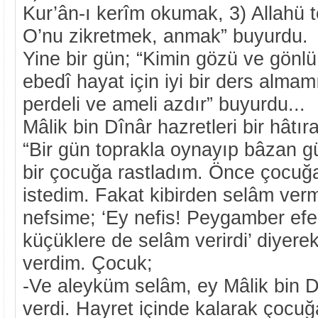
Kur’ân-ı kerîm okumak, 3) Allahü t
O’nu zikretmek, anmak” buyurdu.
Yine bir gün; “Kimin gözü ve gönlü
ebedî hayat için iyi bir ders almam
perdeli ve ameli azdır” buyurdu...
Mâlik bin Dînâr hazretleri bir hâtır
“Bir gün toprakla oynayıp bâzan 
bir çocuğa rastladım. Önce çocu
istedim. Fakat kibirden selâm ve
nefsime; ‘Ey nefis! Peygamber ef
küçüklere de selâm verirdi’ diyer
verdim. Çocuk;
-Ve aleyküm selâm, ey Mâlik bin D
verdi. Hayret içinde kalarak çocu