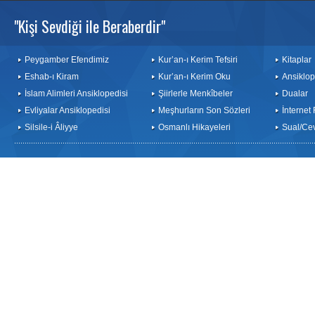
"Kişi Sevdiği ile Beraberdir"
Peygamber Efendimiz
Kur’an-ı Kerim Tefsiri
Kitaplar
Eshab-ı Kiram
Kur’an-ı Kerim Oku
Ansiklop
İslam Alimleri Ansiklopedisi
Şiirlerle Menkîbeler
Dualar
Evliyalar Ansiklopedisi
Meşhurların Son Sözleri
İnternet
Silsile-i Âliyye
Osmanlı Hikayeleri
Sual/Ce