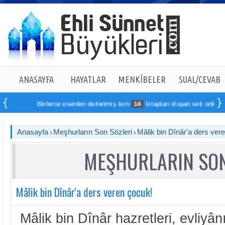
ANASAYFA
HAYATLAR
MENKÎBELER
SUAL/CEVAB
Binlerce eserden derlenmiş tam
14
kitaptan oluşan seti online sipariş
Anasayfa
Meşhurların Son Sözleri
Mâlik bin Dînâr'a ders ver
MEŞHURLARIN SON
Mâlik bin Dînâr'a ders veren çocuk!
Mâlik bin Dînâr hazretleri, evliyân