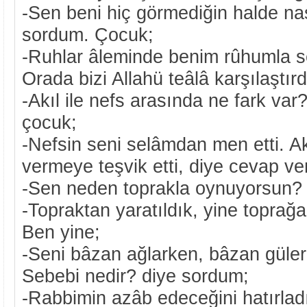
-Sen beni hiç görmediğin halde nas
sordum. Çocuk;
-Ruhlar âleminde benim rûhumla se
Orada bizi Allahü teâlâ karşılaştır
-Akıl ile nefs arasında ne fark var
çocuk;
-Nefsin seni selâmdan men etti. Ak
vermeye teşvik etti, diye cevap ve
-Sen neden toprakla oynuyorsun?
-Topraktan yaratıldık, yine toprağa
Ben yine;
-Seni bâzan ağlarken, bâzan güle
Sebebi nedir? diye sordum;
-Rabbimin azâb edeceğini hatırla