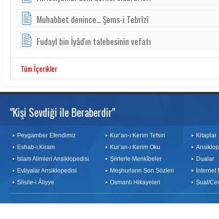
Muhabbet denince... Şems-i Tebrîzî
Fudayl bin İyâd'ın talebesinin vefatı
Tüm İçerikler
"Kişi Sevdiği ile Beraberdir"
Peygamber Efendimiz
Kur’an-ı Kerim Tefsiri
Kitaplar
Eshab-ı Kiram
Kur’an-ı Kerim Oku
Ansiklop
İslam Alimleri Ansiklopedisi
Şiirlerle Menkîbeler
Dualar
Evliyalar Ansiklopedisi
Meşhurların Son Sözleri
İnternet
Silsile-i Âliyye
Osmanlı Hikayeleri
Sual/Ce