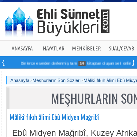
ANASAYFA
HAYATLAR
MENKÎBELER
SUAL/CEVAB
Binlerce eserden derlenmiş tam
14
kitaptan oluşan seti online sipariş
Anasayfa
Meşhurların Son Sözleri
Mâlikî fıkıh âlimi Ebû Mid
MEŞHURLARIN SON
Mâlikî fıkıh âlimi Ebû Midyen Mağribî
Ebû Midyen Mağribî, Kuzey Afrika