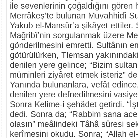
ile sevenlerinin çoğaldığını gören 
Merrâkeş’te bulunan Muvahhidî Su
Yakub el-Mansûr’a şikâyet ettiler.
Mağribî’nin sorgulanmak üzere Me
gönderilmesini emretti. Sultânın e
götürülürken, Tlemsan yakınındak
denilen yere gelince; “Bizim sulta
müminleri ziyâret etmek isteriz” de
Yanında bulunanlara, vefât edince
denilen yere defnedilmesini vasiye
Sonra Kelime-i şehâdet getirdi. “İş
dedi. Sonra da; “Rabbim sana acele
olasın” meâlindeki Tâhâ sûresi se
kerîmesini okudu. Sonra; “Allah e