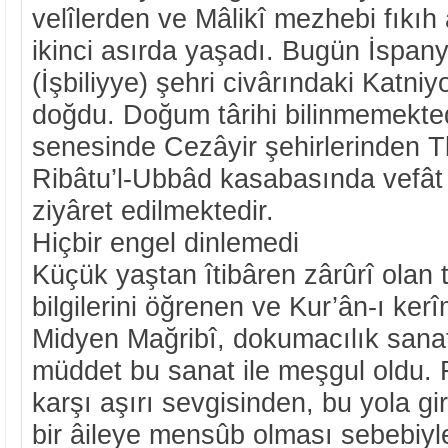
velîlerden ve Mâlikî mezhebi fıkıh 
ikinci asırda yaşadı. Bugün İspany
(İşbiliyye) şehri civârındaki Katn
doğdu. Doğum târihi bilinmemekted
senesinde Cezâyir şehirlerinden 
Ribâtu’l-Ubbâd kasabasında vefât e
ziyâret edilmektedir.
Hiçbir engel dinlemedi
Küçük yaştan îtibâren zârûrî olan
bilgilerini öğrenen ve Kur’ân-ı ke
Midyen Mağribî, dokumacılık sanat
müddet bu sanat ile meşgul oldu. 
karşı aşırı sevgisinden, bu yola gir
bir âileye mensûb olması sebebiyl