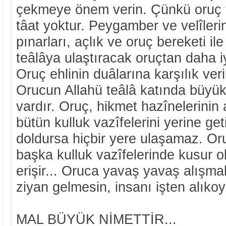
çekmeye önem verin. Çünkü oruç t
tâat yoktur. Peygamber ve velîleri
pınarları, açlık ve oruç bereketi ile
teâlâya ulaştıracak oruçtan daha iy
Oruç ehlinin duâlarına karşılık veril
Orucun Allahü teâlâ katında büyü
vardır. Oruç, hikmet hazînelerinin 
bütün kulluk vazîfelerini yerine get
doldursa hiçbir yere ulaşamaz. Or
başka kulluk vazîfelerinde kusur ol
erişir... Oruca yavaş yavaş alışmak
ziyan gelmesin, insanı işten alıko
MAL BÜYÜK NİMETTİR...