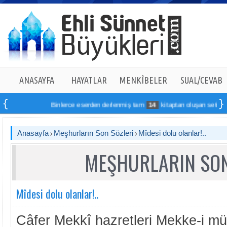
ANASAYFA
HAYATLAR
MENKÎBELER
SUAL/CEVAB
Binlerce eserden derlenmiş tam
14
kitaptan oluşan seti online s
Anasayfa
Meşhurların Son Sözleri
Mîdesi dolu olanlar!..
MEŞHURLARIN SON
Mîdesi dolu olanlar!..
Câfer Mekkî hazretleri Mekke-i m