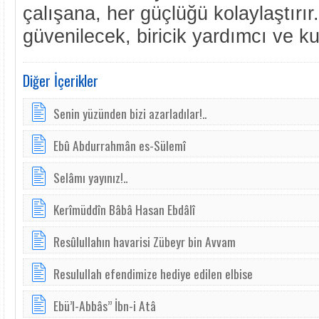
çalışana, her güçlüğü kolaylaştırır
güvenilecek, biricik yardımcı ve kur
Diğer İçerikler
Senin yüzünden bizi azarladılar!..
Ebû Abdurrahmân es-Sülemî
Selâmı yayınız!..
Kerîmüddîn Bâbâ Hasan Ebdâlî
Resûlullahın havarisi Zübeyr bin Avvam
Resulullah efendimize hediye edilen elbise
Ebü’l-Abbâs” İbn-i Atâ