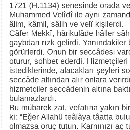
1721 (H.1134) senesinde orada vef
Muhammed Velîdî ile aynı zamanda
âlim, kâmil, sâlih ve velî kişilerdi.
Câfer Mekkî, hârikulâde hâller sâhi
gaybdan rızk gelirdi. Yanındakiler
görürlerdi. Onun bir seccâdesi va
oturur, sohbet ederdi. Hizmetçileri 
istediklerinde, alacakları şeyleri s
seccâde altından alır onlara verir
hizmetçiler seccâdenin altına baktı
bulamazlardı.
Bu mübarek zat, vefatına yakın bi
ki: “Eğer Allahü teâlâya tâatta bu
olmazsa oruç tutun. Karnınızı aç 