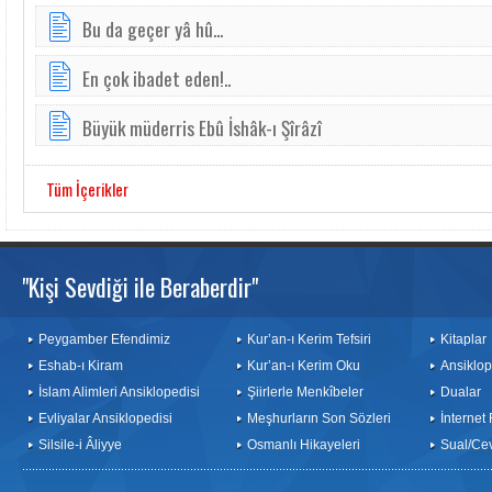
Bu da geçer yâ hû...
En çok ibadet eden!..
Büyük müderris Ebû İshâk-ı Şîrâzî
Tüm İçerikler
"Kişi Sevdiği ile Beraberdir"
Peygamber Efendimiz
Kur’an-ı Kerim Tefsiri
Kitaplar
Eshab-ı Kiram
Kur’an-ı Kerim Oku
Ansiklop
İslam Alimleri Ansiklopedisi
Şiirlerle Menkîbeler
Dualar
Evliyalar Ansiklopedisi
Meşhurların Son Sözleri
İnternet
Silsile-i Âliyye
Osmanlı Hikayeleri
Sual/Ce