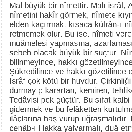
Mal büyük bir nîmettir. Malı isrâf, 
nîmetini hakîr görmek, nîmete kı
elden kaçırmak, kısaca küfrân-ı n
retmemek olur. Bu ise, nîmeti ve
muâmelesi yapmasına, azarlamas
sebeb olacak büyük bir suçtur. Nî
bilinmeyince, hakkı gözetilmeyince
Şükredilince ve hakkı gözetilince el
İsrâf çok kötü bir huydur. Çirkinli
durmayıp karartan, kemiren, tehlikel
Tedâvisi pek güçtür. Bu sıfat kal
gidermek ve bu felâketten kurtulm
ilâçlarına baş vurup uğraşmalıdır. 
cenâb-ı Hakka yalvarmalı, duâ etme