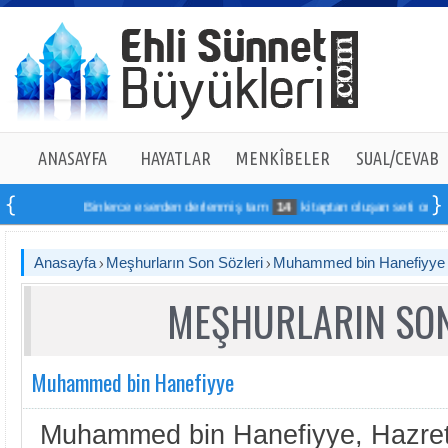
ANASAYFA
HAYATLAR
MENKÎBELER
SUAL/CEVAB
Binlerce eserden derlenmiş tam
14
kitaptan oluşan seti online sipar
Anasayfa
Meşhurların Son Sözleri
Muhammed bin Hanefiyye
MEŞHURLARIN SON
Muhammed bin Hanefiyye
Muhammed bin Hanefiyye, Hazret-i 