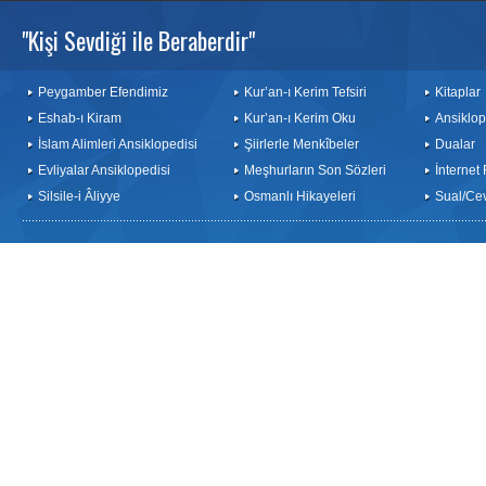
"Kişi Sevdiği ile Beraberdir"
Peygamber Efendimiz
Kur’an-ı Kerim Tefsiri
Kitaplar
Eshab-ı Kiram
Kur’an-ı Kerim Oku
Ansiklop
İslam Alimleri Ansiklopedisi
Şiirlerle Menkîbeler
Dualar
Evliyalar Ansiklopedisi
Meşhurların Son Sözleri
İnternet
Silsile-i Âliyye
Osmanlı Hikayeleri
Sual/Ce