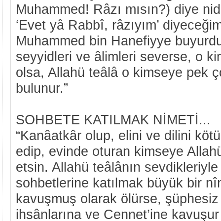
Muhammed! Râzı mısın?) diye nid
‘Evet yâ Rabbî, râzıyım’ diyeceği
Muhammed bin Hanefiyye buyurdu 
seyyidleri ve âlimleri severse, o 
olsa, Allahü teâlâ o kimseye pek ç
bulunur.”
SOHBETE KATILMAK NİMETİ...
“Kanâatkâr olup, elini ve dilini kö
edip, evinde oturan kimseye Alla
etsin. Allahü teâlânın sevdikleriyl
sohbetlerine katılmak büyük bir nî
kavuşmuş olarak ölürse, şüphesiz 
ihsânlarına ve Cennet’ine kavuşur