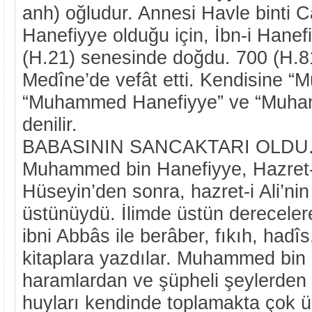
anh) oğludur. Annesi Havle binti C
Hanefiyye olduğu için, İbn-i Hanefi
(H.21) senesinde doğdu. 700 (H.8
Medîne’de vefât etti. Kendisine 
“Muhammed Hanefiyye” ve “Muha
denilir.
BABASININ SANCAKTARI OLDU.
Muhammed bin Hanefiyye, Hazret-i
Hüseyin’den sonra, hazret-i Ali’nin
üstünüydü. İlimde üstün derecelere
ibni Abbâs ile berâber, fıkıh, hadîs, 
kitaplara yazdılar. Muhammed bin
haramlardan ve şüpheli şeylerden
huyları kendinde toplamakta çok üs