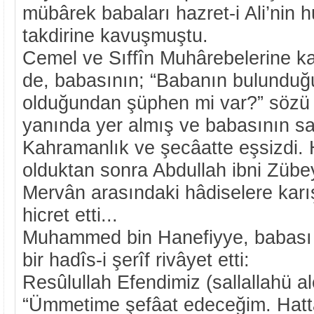
mübârek babaları hazret-i Ali’nin
takdirine kavuşmuştu.
Cemel ve Sıffîn Muhârebelerine ka
de, babasının; “Babanın bulunduğu
olduğundan şüphen mi var?” sözü 
yanında yer almış ve babasının sa
Kahramanlık ve şecâatte eşsizdi. H
olduktan sonra Abdullah ibni Zübe
Mervân arasındaki hâdiselere kar
hicret etti...
Muhammed bin Hanefiyye, babası h
bir hadîs-i şerîf rivâyet etti:
Resûlullah Efendimiz (sallallahü al
“Ümmetime şefâat edeceğim. Hatt