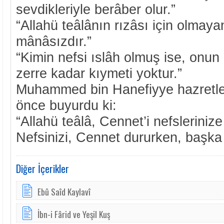
sevdikleriyle berâber olur.”
“Allahü teâlânın rızâsı için olmaya
mânâsızdır.”
“Kimin nefsi ıslâh olmuş ise, onu
zerre kadar kıymeti yoktur.”
Muhammed bin Hanefiyye hazretle
önce buyurdu ki:
“Allahü teâlâ, Cennet’i nefslerinize 
Nefsinizi, Cennet dururken, başka
Diğer İçerikler
Ebû Saîd Kaylavî
İbn-i Fârid ve Yeşil Kuş