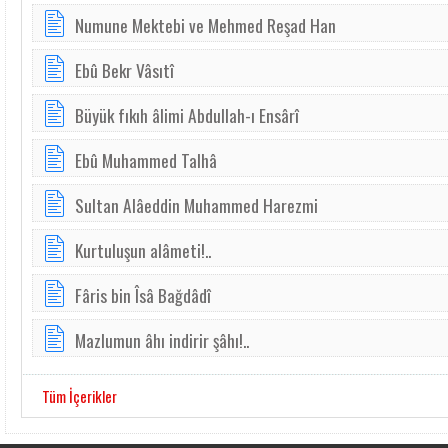
Numune Mektebi ve Mehmed Reşad Han
Ebû Bekr Vâsıtî
Büyük fıkıh âlimi Abdullah-ı Ensârî
Ebû Muhammed Talhâ
Sultan Alâeddin Muhammed Harezmi
Kurtuluşun alâmeti!..
Fâris bin Îsâ Bağdâdî
Mazlumun âhı indirir şâhı!..
Tüm İçerikler