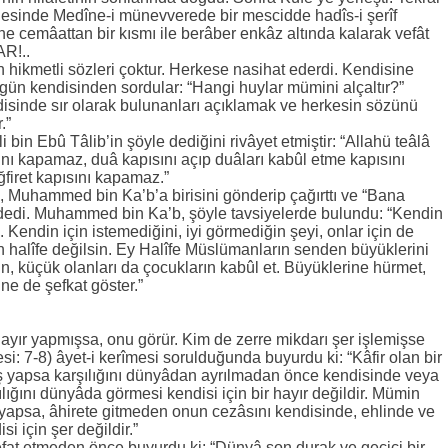
nesinde Medîne-i münevverede bir mescidde hadîs-i şerîf
ne cemâattan bir kısmı ile berâber enkâz altında kalarak vefât
R!..
hikmetli sözleri çoktur. Herkese nasihat ederdi. Kendisine
r gün kendisinden sordular: “Hangi huylar mümini alçaltır?”
isinde sır olarak bulunanları açıklamak ve herkesin sözünü
.”
bin Ebû Tâlib’in şöyle dediğini rivâyet etmiştir: “Allahü teâlâ
sını kapamaz, duâ kapısını açıp duâları kabûl etme kapısını
firet kapısını kapamaz.”
, Muhammed bin Ka’b’a birisini gönderip çağırttı ve “Bana
 dedi. Muhammed bin Ka’b, şöyle tavsiyelerde bulundu: “Kendin
te. Kendin için istemediğini, iyi görmediğin şeyi, onlar için de
len halîfe değilsin. Ey Halîfe Müslümanların senden büyüklerini
in, küçük olanları da çocukların kabûl et. Büyüklerine hürmet,
ne de şefkat göster.”
ayır yapmışsa, onu görür. Kim de zerre mikdarı şer işlemişse
si: 7-8) âyet-i kerîmesi sorulduğunda buyurdu ki: “Kâfir olan bir
 iş yapsa karşılığını dünyâdan ayrılmadan önce kendisinde veya
lığını dünyâda görmesi kendisi için bir hayır değildir. Mümin
iş yapsa, âhirete gitmeden onun cezâsını kendisinde, ehlinde ve
i için şer değildir.”
at etmeden önce buyurdu ki: “Dünyâ son durak ve geçici bir