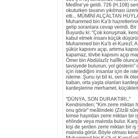
Medîne’ye geldi. 726 (H.108) se
okuturken tavanın yıkılması üzeri
etti... MÜMİNİ ALÇALTAN HUYLA
Muhammed bin Ka’b hazretlerinin 
gelip soranlara cevap verirdi. Bi
Buyurdu ki: “Çok konuşmak, kend
kabul etmek insanı küçük düşürür
Muhammed bin Ka’b el-Kurezî, Ali 
şükür kapısını açıp, artırma kapı
kapamaz, tövbe kapısını açıp mağ
Ömer bin Abdülazîz halîfe olunca
tavsiyede bulunun, yol gösterin”
için istediğini insanlar için de is
isteme. Şunu iyi bil ki, sen ilk ö
baban, orta yaşta olanları kardeş
kardeşlerine merhamet, küçükleri
“DÜNYA, SON DURAKTIR!..”
Kendisinden; “Kim zerre miktarı h
onu görür” meâlindeki (Zilzâl sûre
kimse hayırdan zerre miktarı bir
ehlinde veya malında bulur. Karşı
kişi de şerden zerre miktarı bir 
malında görür. Böyle olması kendis
Muhammed bin Ka’b el-Kurezî vef