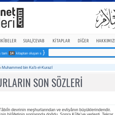
KÎBELER
SUAL/CEVAB
KİTAPLAR
DİĞER
HAKKIMIZ
am
14
kitaptan oluşan seti online sipariş verebilirsiniz
Muhammed bin Ka'b el-Kurazî
RLARIN SON SÖZLERİ
biîn devrinin meşhurlarından ve evliyânın büyüklerindendir.
’nin hilâfetinin sonlarında doğdu. Sonra Kûfe’ye yerleşti. Tekrar