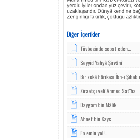
yerdir. İyiler ondan yüz çevirir, 
uzaklaşandır. Dünyâ kendine bağl
Zenginliği fakirlik, çokluğu azlıktır.
Diğer İçerikler
Tövbesinde sebat eden...
Seyyid Yahyâ Şirvânî
Bir zekâ hârikası İbn-i Şihab
Ziraatçı velî Ahmed Satîha
Daygam bin Mâlik
Ahnef bin Kays
En emin yol!..