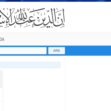
DA
ARA