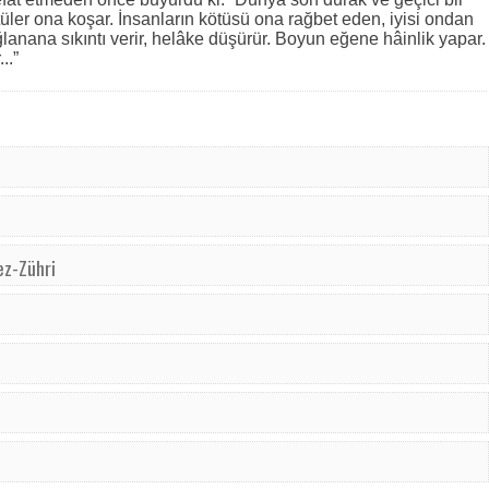
kötüler ona koşar. İnsanların kötüsü ona rağbet eden, iyisi ondan
anana sıkıntı verir, helâke düşürür. Boyun eğene hâinlik yapar.
..”
 ez-Zühri