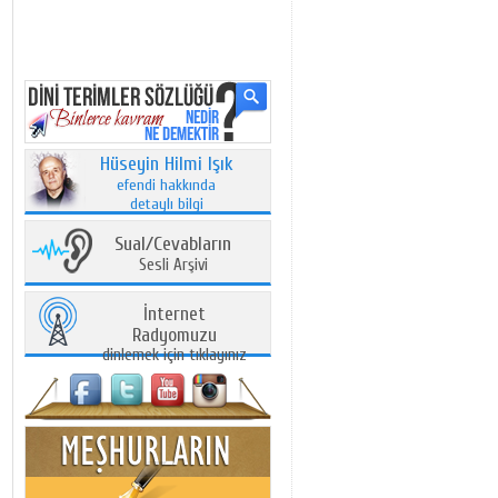
Hüseyin Hilmi Işık
efendi hakkında
detaylı bilgi
Sual/Cevabların
Sesli Arşivi
İnternet
Radyomuzu
dinlemek için tıklayınız