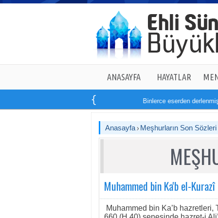
ANASAYFA
HAYATLAR
MEN
Binlerce eserden derlenmiş t
Anasayfa
Meşhurların Son Sözleri
MEŞHU
Muhammed bin Ka'b el-Kurazî
Muhammed bin Ka’b hazretleri, Tâ
660 (H.40) senesinde hazret-i Ali