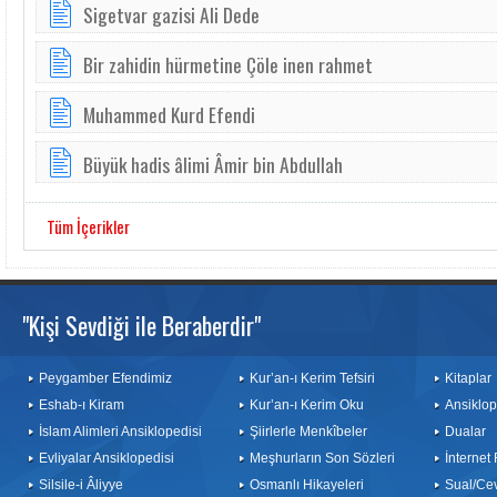
Sigetvar gazisi Ali Dede
Bir zahidin hürmetine Çöle inen rahmet
Muhammed Kurd Efendi
Büyük hadis âlimi Âmir bin Abdullah
Tüm İçerikler
"Kişi Sevdiği ile Beraberdir"
Peygamber Efendimiz
Kur’an-ı Kerim Tefsiri
Kitaplar
Eshab-ı Kiram
Kur’an-ı Kerim Oku
Ansiklop
İslam Alimleri Ansiklopedisi
Şiirlerle Menkîbeler
Dualar
Evliyalar Ansiklopedisi
Meşhurların Son Sözleri
İnternet
Silsile-i Âliyye
Osmanlı Hikayeleri
Sual/Ce