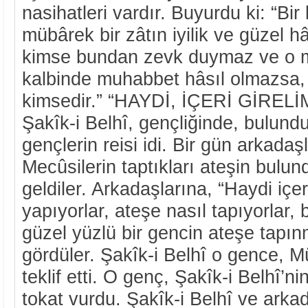
nasihatleri vardır. Buyurdu ki: “Bi
mübârek bir zâtın iyilik ve güzel hâl
kimse bundan zevk duymaz ve o m
kalbinde muhabbet hâsıl olmazsa, b
kimsedir.” “HAYDİ, İÇERİ GİRELİM
Şakîk-i Belhî, gençliğinde, bulund
gençlerin reisi idi. Bir gün arkadaşla
Mecûsilerin taptıkları ateşin bulu
geldiler. Arkadaşlarına, “Haydi içer
yapıyorlar, ateşe nasıl tapıyorlar, 
güzel yüzlü bir gencin ateşe tapı
gördüler. Şakîk-i Belhî o gence, 
teklif etti. O genç, Şakîk-i Belhî’n
tokat vurdu. Şakîk-i Belhî ve arka