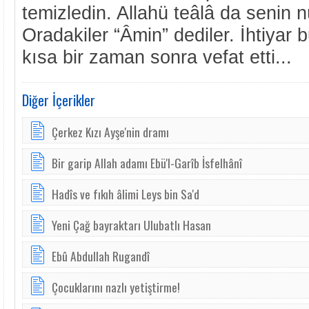
temizledin. Allahü teâlâ da senin n
Oradakiler “Âmin” dediler. İhtiyar 
kısa bir zaman sonra vefat etti...
Diğer İçerikler
Çerkez Kızı Ayşe'nin dramı
Bir garip Allah adamı Ebü'l-Garîb İsfelhânî
Hadîs ve fıkıh âlimi Leys bin Sa'd
Yeni Çağ bayraktarı Ulubatlı Hasan
Ebû Abdullah Rugandî
Çocuklarını nazlı yetiştirme!