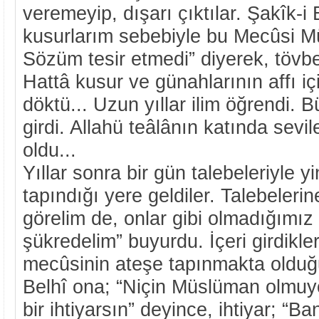
veremeyip, dışarı çıktılar. Şakîk-i 
kusurlarım sebebiyle bu Mecûsi M
Sözüm tesir etmedi” diyerek, tövbe 
Hattâ kusur ve günahlarının affı iç
döktü... Uzun yıllar ilim öğrendi. 
girdi. Allahü teâlânın katında sevi
oldu...
Yıllar sonra bir gün talebeleriyle y
tapındığı yere geldiler. Talebelerin
görelim de, onlar gibi olmadığımız 
şükredelim” buyurdu. İçeri girdikleri
mecûsinin ateşe tapınmakta olduğu
Belhî ona; “Niçin Müslüman olmuy
bir ihtiyarsın” deyince, ihtiyar; “Ba