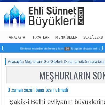
ANASAYFA
HAYATLAR
MENKÎBELER
SUAL/CEVAB
Binlerce eserden derlenmiş tam
14
kitaptan oluşan seti online sipa
Anasayfa
Meşhurların Son Sözleri
O zaman sözün bana tesir
MEŞHURLARIN SON
O zaman sözün bana tesir etmedi
Şakîk-i Belhî evliyanın büyüklerin