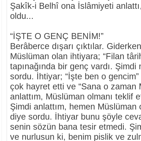
Şakîk-i Belhî ona İslâmiyeti anlat
oldu...
“İŞTE O GENÇ BENİM!”
Berâberce dışarı çıktılar. Giderken
Müslüman olan ihtiyara; “Filan târi
tapınağında bir genç vardı. Şimdi 
sordu. İhtiyar; “İşte ben o gencim”
çok hayret etti ve “Sana o zaman
anlattım, Müslüman olmanı teklif e
Şimdi anlattım, hemen Müslüman o
diye sordu. İhtiyar bunu şöyle ce
senin sözün bana tesir etmedi. Şi
ve nurlusun ki, benim pislik ve zul