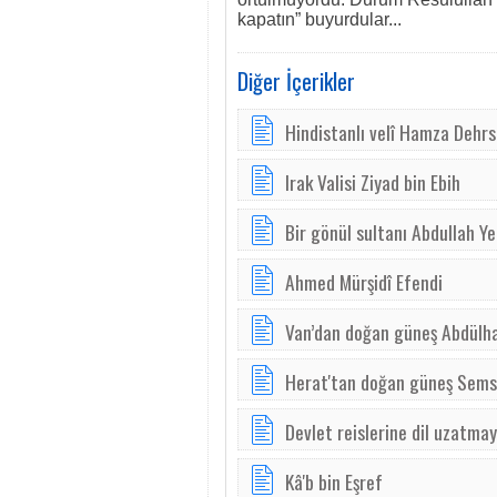
kapatın” buyurdular...
Diğer İçerikler
Hindistanlı velî Hamza Dehrs
Irak Valisi Ziyad bin Ebih
Bir gönül sultanı Abdullah Y
Ahmed Mürşidî Efendi
Van’dan doğan güneş Abdülh
Herat'tan doğan güneş Se
Devlet reislerine dil uzatmay
Kâ'b bin Eşref