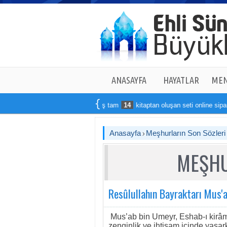
ANASAYFA
HAYATLAR
MEN
Binlerce eserden derlenmiş tam
14
kitaptan oluşan seti online sipariş ve
Anasayfa
Meşhurların Son Sözleri
MEŞHU
Resûlullahın Bayraktarı Mus'
Mus’ab bin Umeyr, Eshab-ı kirâmı
zenginlik ve ihtişam içinde yaşa