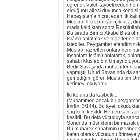
öğrendi. Vakit kaybetmeden hem
olduğunu ailesi duyunca kendisine
Habeşistan’a hicret eden ilk kafil
Mus’ab, hicret imkânı çıkınca, din
orada kaldıktan sonra Resûlullah 
Bu sırada Birinci Akabe Biatı olm
İslâm’ı anlatmak ve diğerlerine 
istediler. Peygamber efendimiz d
Mus’ab hazretleri onlara hem nam
insanlara İslâm’ı anlatarak, onla
sahabi Mus’ab bin Umeyr oluyord
Bedir Savaşında muhacirlerin san
yapmıştı. Uhud Savaşında da sa
gerilediğini gören Mus’ab bin Ume
kerîmeyi okuyordu:
İki kolunu da kaybetti!..
(Muhammed ancak bir peygamberdi
İmrân, 3/144). Bu âyeti okudukta
sağ kolu kesildi. Hemen sancağı 
kesildi. Bu defa vücuduyla sancağ
Sonunda müşriklerin bir mızrak da
Bu mübarek sahabinin üzerindeki 
kefen olarak vücudunu örtmeye yet
örtülmüyordu. Durum Resulullah ef