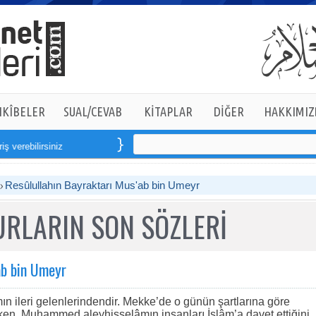
KÎBELER
SUAL/CEVAB
KİTAPLAR
DİĞER
HAKKIMIZ
rebilirsiniz
Resûlullahın Bayraktarı Mus'ab bin Umeyr
RLARIN SON SÖZLERİ
ab bin Umeyr
n ileri gelenlerindendir. Mekke’de o günün şartlarına göre
rken, Muhammed aleyhisselâmın insanları İslâm’a davet ettiğini