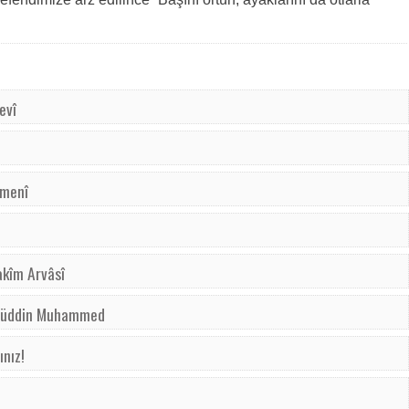
evî
emenî
akîm Arvâsî
msüddin Muhammed
ınız!