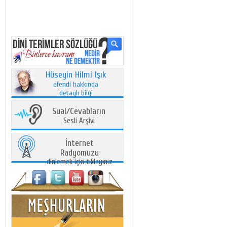
Hüseyin Hilmi Işık
efendi hakkında
detaylı bilgi
Sual/Cevabların
Sesli Arşivi
İnternet
Radyomuzu
dinlemek için tıklayınız