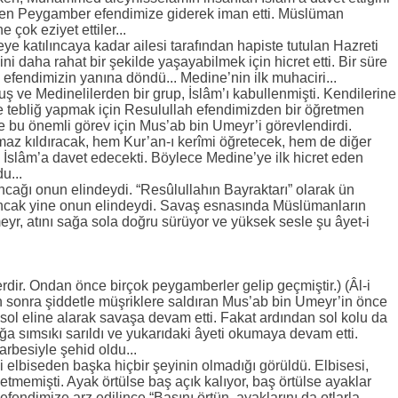
en Peygamber efendimize giderek iman etti. Müslüman
 çok eziyet ettiler...
eye katılıncaya kadar ailesi tarafından hapiste tutulan Hazreti
ini daha rahat bir şekilde yaşayabilmek için hicret etti. Bir süre
efendimizin yanına döndü... Medine’nin ilk muhaciri...
uş ve Medinelilerden bir grup, İslâm’ı kabullenmişti. Kendilerine
de tebliğ yapmak için Resulullah efendimizden bir öğretmen
e bu önemli görev için Mus’ab bin Umeyr’i görevlendirdi.
az kıldıracak, hem Kur’an-ı kerîmi öğretecek, hem de diğer
rı İslâm’a davet edecekti. Böylece Medine’ye ilk hicret eden
u...
cağı onun elindeydi. “Resûlullahın Bayraktarı” olarak ün
ncak yine onun elindeydi. Savaş esnasında Müslümanların
yr, atını sağa sola doğru sürüyor ve yüksek sesle şu âyet-i
r. Ondan önce birçok peygamberler gelip geçmiştir.) (Âl-i
n sonra şiddetle müşriklere saldıran Mus’ab bin Umeyr’in önce
sol eline alarak savaşa devam etti. Fakat ardından sol kolu da
a sımsıkı sarıldı ve yukarıdaki âyeti okumaya devam etti.
rbesiyle şehid oldu...
elbiseden başka hiçbir şeyinin olmadığı görüldü. Elbisesi,
memişti. Ayak örtülse baş açık kalıyor, baş örtülse ayaklar
endimize arz edilince “Başını örtün, ayaklarını da otlarla