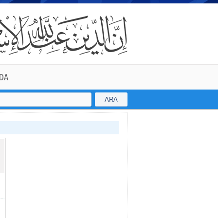
DA
ARA