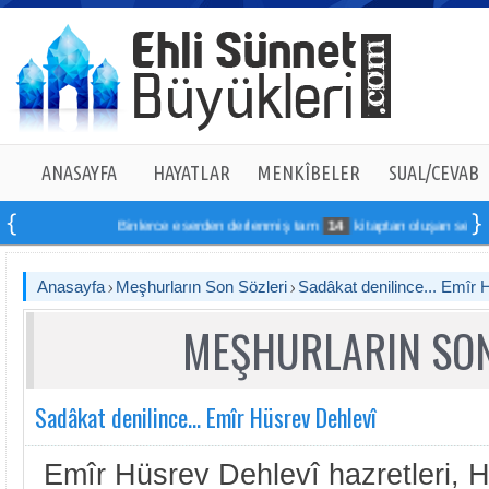
ANASAYFA
HAYATLAR
MENKÎBELER
SUAL/CEVAB
Binlerce eserden derlenmiş tam
14
kitaptan oluşan seti online 
Anasayfa
Meşhurların Son Sözleri
Sadâkat denilince... Emîr 
MEŞHURLARIN SON
Sadâkat denilince... Emîr Hüsrev Dehlevî
Emîr Hüsrev Dehlevî hazretleri, H