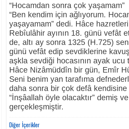
“Hocamdan sonra çok yaşamam”
“Ben kendim için ağlıyorum. Hoc
yaşayamam” dedi. Hâce hazretleri
Rebîulâhir ayının 18. günü vefât e
de, altı ay sonra 1325 (H.725) sen
günü vefât edip sevdiklerine kavuş
aşkla sevdiği hocasının ayak ucu t
Hâce Nizâmüddîn bir gün, Emîr Hü
Seni benim yan tarafıma defnederl
daha sonra bir çok defâ kendisine h
“İnşâallah öyle olacaktır” demiş v
gerçekleşmiştir.
Diğer İçerikler