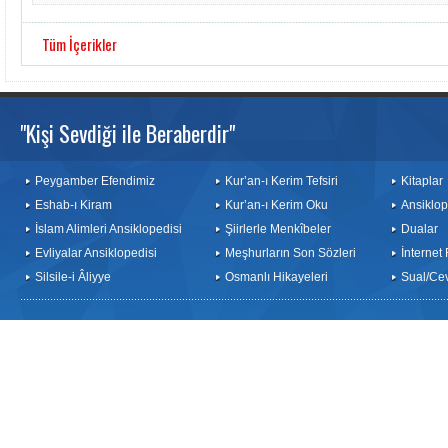
Tüm İçerikler
"Kişi Sevdiği ile Beraberdir"
Peygamber Efendimiz
Kur’an-ı Kerim Tefsiri
Kitaplar
Eshab-ı Kiram
Kur’an-ı Kerim Oku
Ansiklop
İslam Alimleri Ansiklopedisi
Şiirlerle Menkîbeler
Dualar
Evliyalar Ansiklopedisi
Meşhurların Son Sözleri
İnternet
Silsile-i Âliyye
Osmanlı Hikayeleri
Sual/Ce