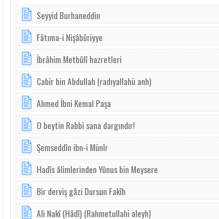
Seyyid Burhaneddin
Fâtıma-i Nişâbûriyye
İbrâhim Metbûlî hazretleri
Cabir bin Abdullah (radıyallahü anh)
Ahmed İbni Kemal Paşa
O beytin Rabbi sana dargındır!
Şemseddîn ibn-i Münîr
Hadîs âlimlerinden Yûnus bin Meysere
Bir derviş gâzi Dursun Fakîh
Ali Nakî (Hâdî) (Rahmetullahi aleyh)