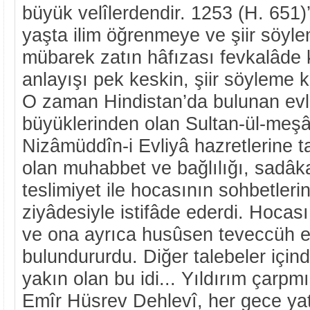
büyük velîlerdendir. 1253 (H. 651
yaşta ilim öğrenmeye ve şiir söyl
mübarek zatın hâfızası fevkalâde k
anlayışı pek keskin, şiir söyleme kâ
O zaman Hindistan’da bulunan evl
büyüklerinden olan Sultan-ül-meş
Nizâmüddîn-i Evliyâ hazretlerine 
olan muhabbet ve bağlılığı, sadâka
teslimiyet ile hocasının sohbetleri
ziyâdesiyle istifâde ederdi. Hocas
ve ona ayrıca husûsen teveccüh e
bulundururdu. Diğer talebeler için
yakın olan bu idi... Yıldırım çarpmı
Emîr Hüsrev Dehlevî, her gece ya