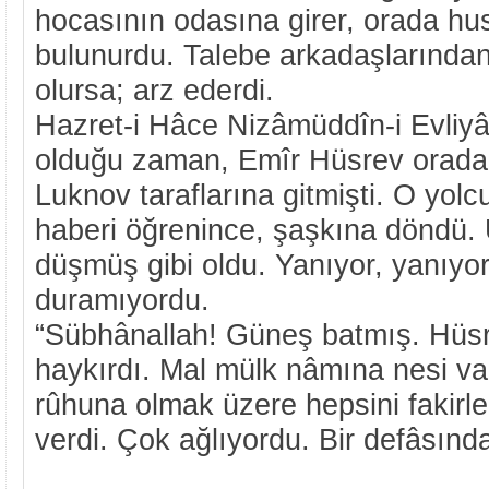
hocasının odasına girer, orada hu
bulunurdu. Talebe arkadaşlarından 
olursa; arz ederdi.
Hazret-i Hâce Nizâmüddîn-i Evliyâ
olduğu zaman, Emîr Hüsrev orada 
Luknov taraflarına gitmişti. O yol
haberi öğrenince, şaşkına döndü. 
düşmüş gibi oldu. Yanıyor, yanıyo
duramıyordu.
“Sübhânallah! Güneş batmış. Hüsr
haykırdı. Mal mülk nâmına nesi va
rûhuna olmak üzere hepsini fakirl
verdi. Çok ağlıyordu. Bir defâsınd