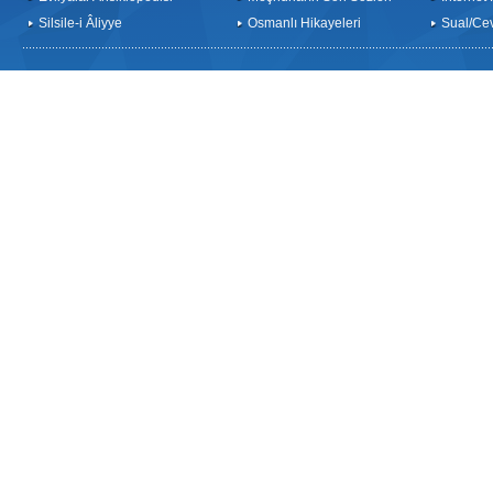
Silsile-i Âliyye
Osmanlı Hikayeleri
Sual/Ce