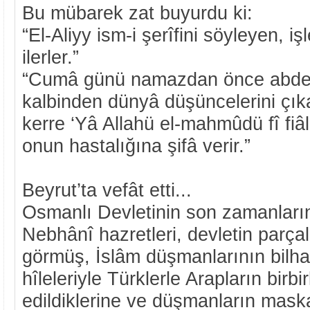
Bu mübarek zat buyurdu ki:
“El-Aliyy ism-i şerîfini söyleyen, i
ilerler.”
“Cumâ günü namazdan önce abdestl
kalbinden dünyâ düşüncelerini çıka
kerre ‘Yâ Allahü el-mahmûdü fî fiâli
onun hastalığına şifâ verir.”
Beyrut’ta vefât etti...
Osmanlı Devletinin son zamanlar
Nebhânî hazretleri, devletin parçal
görmüş, İslâm düşmanlarının bilhass
hîleleriyle Türklerle Arapların birb
edildiklerine ve düşmanların mas