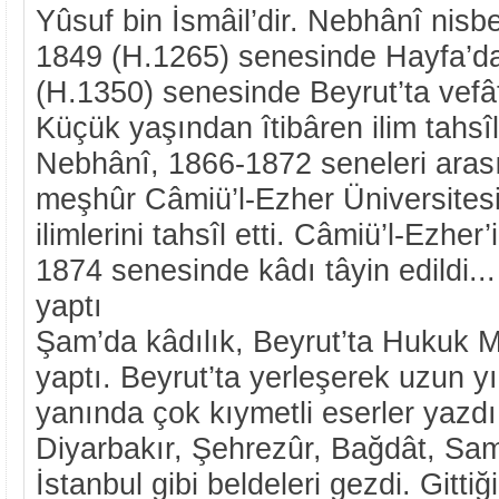
Yûsuf bin İsmâil’dir. Nebhânî nisb
1849 (H.1265) senesinde Hayfa’d
(H.1350) senesinde Beyrut’ta vefât 
Küçük yaşından îtibâren ilim tahsî
Nebhânî, 1866-1872 seneleri aras
meşhûr Câmiü’l-Ezher Üniversites
ilimlerini tahsîl etti. Câmiü’l-Ezher’
1874 senesinde kâdı tâyin edildi..
yaptı
Şam’da kâdılık, Beyrut’ta Hukuk 
yaptı. Beyrut’ta yerleşerek uzun yıl
yanında çok kıymetli eserler yazdı
Diyarbakır, Şehrezûr, Bağdât, Sa
İstanbul gibi beldeleri gezdi. Gittiğ