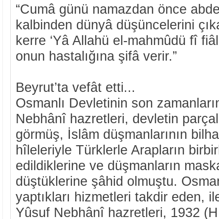
“Cumâ günü namazdan önce abdestl
kalbinden dünyâ düşüncelerini çıka
kerre ‘Yâ Allahü el-mahmûdü fî fiâli
onun hastalığına şifâ verir.”
Beyrut’ta vefât etti...
Osmanlı Devletinin son zamanlar
Nebhânî hazretleri, devletin parçal
görmüş, İslâm düşmanlarının bilhass
hîleleriyle Türklerle Arapların birb
edildiklerine ve düşmanların mas
düştüklerine şâhid olmuştu. Osmanl
yaptıkları hizmetleri takdir eden, il
Yûsuf Nebhânî hazretleri, 1932 (H