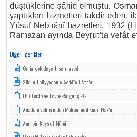
düştüklerine şâhid olmuştu. Osmanl
yaptıkları hizmetleri takdir eden, il
Yûsuf Nebhânî hazretleri, 1932 (H
Ramazan ayında Beyrut’ta vefât ett
Diğer İçerikler
Ömür çok değerli sermayedir
Silsile-i aliyyeden Alâeddîn-i Attâr
Ebû Türâb ve tövbekâr genç -1-
Anadolu velîlerinden Muhammed Kadri Hazîn
Amr bin Kays el-Mülâî