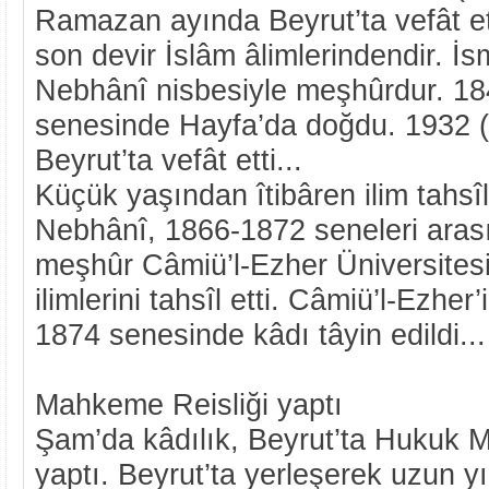
Ramazan ayında Beyrut’ta vefât et
son devir İslâm âlimlerindendir. İsm
Nebhânî nisbesiyle meşhûrdur. 18
senesinde Hayfa’da doğdu. 1932 
Beyrut’ta vefât etti...
Küçük yaşından îtibâren ilim tahsî
Nebhânî, 1866-1872 seneleri aras
meşhûr Câmiü’l-Ezher Üniversites
ilimlerini tahsîl etti. Câmiü’l-Ezher’
1874 senesinde kâdı tâyin edildi..
Mahkeme Reisliği yaptı
Şam’da kâdılık, Beyrut’ta Hukuk 
yaptı. Beyrut’ta yerleşerek uzun yıl