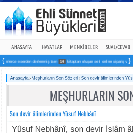
ANASAYFA
HAYATLAR
MENKÎBELER
SUAL/CEVAB
rce eserden derlenmiş tam
14
kitaptan oluşan seti online sipariş verebilirsini
Anasayfa
Meşhurların Son Sözleri
Son devir âlimlerinden Yû
MEŞHURLARIN SON
Son devir âlimlerinden Yûsuf Nebhânî
Yûsuf Nebhânî, son devir İslâm âl