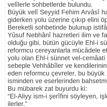
velîlerle sohbetlerde bulundu.
Büyük velî Seyyid Fehim Arvâsî ha
giderken yolu üzerine çıkıp elini öp
Bereketli sohbetinde bulunup istifâ
Yûsuf Nebhânî hazretleri ilim ve fa
olduğu gibi, bütün gücüyle Ehl-i sü
reformcu cereyanlarla mücâdele ett
yolu olan Ehl-i sünnet vel-cemâati
sebeple Vehhâbîler ve kendilerinin
eden reformcu çevreler, bu büyük 
isminden ve eserlerinden bahsetm
Bu mübarek zat buyurdu ki:
“El-Aliyy ism-i şerîfini söyleyen, i
ilerler.”