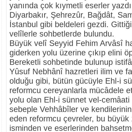
yanında çok kıymetli eserler yazdı
Diyarbakır, Şehrezûr, Bağdât, Sa
İstanbul gibi beldeleri gezdi. Gittiğ
velîlerle sohbetlerde bulundu.
Büyük velî Seyyid Fehim Arvâsî ha
giderken yolu üzerine çıkıp elini öp
Bereketli sohbetinde bulunup istifâ
Yûsuf Nebhânî hazretleri ilim ve fa
olduğu gibi, bütün gücüyle Ehl-i sü
reformcu cereyanlarla mücâdele ett
yolu olan Ehl-i sünnet vel-cemâati
sebeple Vehhâbîler ve kendilerinin
eden reformcu çevreler, bu büyük 
isminden ve eserlerinden bahsetm