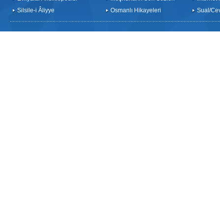
Silsile-i Âliyye
Osmanlı Hikayeleri
Sual/Ce