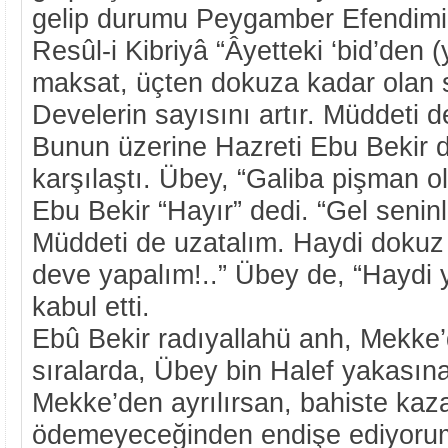
gelip durumu Peygamber Efendimiz
Resûl-i Kibriyâ “Âyetteki ‘bid’den 
maksat, üçten dokuza kadar olan 
Develerin sayısını artır. Müddeti 
Bunun üzerine Hazreti Ebu Bekir dı
karşılaştı. Übey, “Galiba pişman o
Ebu Bekir “Hayır” dedi. “Gel seninl
Müddeti de uzatalım. Haydi dokuz
deve yapalım!..” Übey de, “Haydi 
kabul etti.
Ebû Bekir radıyallahü anh, Mekke’
sıralarda, Übey bin Halef yakasına
Mekke’den ayrılırsan, bahiste kaz
ödemeyeceğinden endişe ediyorum.