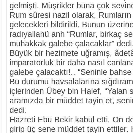
gelmişti. Müşrikler buna çok sevin
Rum sûresi nazil olarak, Rumların
gelecekleri bildirildi. Bunun üzeri
radıyallahü anh “Rumlar, birkaç se
muhakkak galebe çalacaklar” dedi. 
Büyük bir hezimete uğramış, âdetâ 
imparatorluk bir daha nasıl canlana
galebe çalacaktı!.. “Seninle bahse 
Bu durumu havsalalarına sığdıram
içlerinden Übey bin Halef, “Yalan 
aramızda bir müddet tayin et, seni
dedi.
Hazreti Ebu Bekir kabul etti. On 
girip üç sene müddet tayin ettiler.