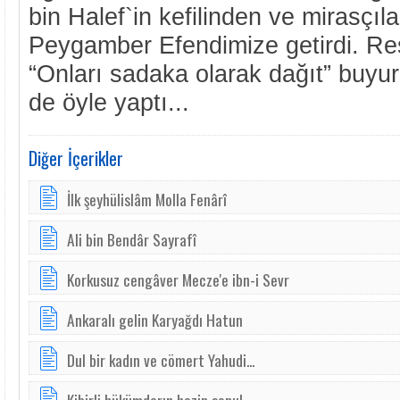
bin Halef`in kefilinden ve mirasçıl
Peygamber Efendimize getirdi. Res
“Onları sadaka olarak dağıt” buyu
de öyle yaptı...
Diğer İçerikler
İlk şeyhülislâm Molla Fenârî
Ali bin Bendâr Sayrafî
Korkusuz cengâver Mecze'e ibn-i Sevr
Ankaralı gelin Karyağdı Hatun
Dul bir kadın ve cömert Yahudi...