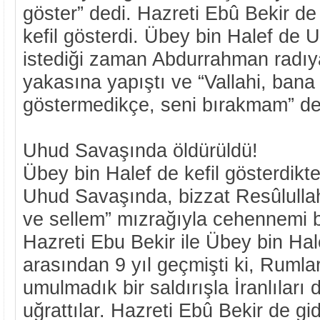
göster” dedi. Hazreti Ebû Bekir d
kefil gösterdi. Übey bin Halef de
istediği zaman Abdurrahman radıya
yakasına yapıştı ve “Vallahi, bana b
göstermedikçe, seni bırakmam” de
Uhud Savaşında öldürüldü!
Übey bin Halef de kefil gösterdikte
Uhud Savaşında, bizzat Resûlullahı
ve sellem” mızrağıyla cehennemi b
Hazreti Ebu Bekir ile Übey bin Hal
arasından 9 yıl geçmişti ki, Rumla
umulmadık bir saldırışla İranlıları 
uğrattılar. Hazreti Ebû Bekir de g