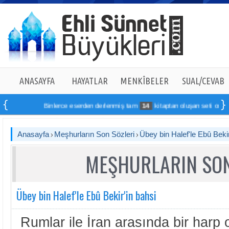
ANASAYFA
HAYATLAR
MENKÎBELER
SUAL/CEVAB
Binlerce eserden derlenmiş tam
14
kitaptan oluşan seti online sipa
Anasayfa
Meşhurların Son Sözleri
Übey bin Halef'le Ebû Bekir
MEŞHURLARIN SON
Übey bin Halef'le Ebû Bekir'in bahsi
Rumlar ile İran arasında bir harp 