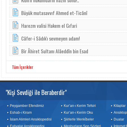
Kibirli hükümdarın hazin sonu!..
Büyük mutasavvıf Ahmed et-Ticânî
Harezm valisi Hakem el Gıfari
Câfer-i Sâdık'ı sevmeyen adam!
Bir Âhiret Sultanı Alâeddîn bin Esad
Tüm İçerikler
"Kişi Sevdiği ile Beraberdir"
Peygamber Efendimiz
Kur’an-ı Kerim Tefsiri
Kitaplar
Eshab-ı Kiram
Kur’an-ı Kerim Oku
Ansiklop
İslam Alimleri Ansiklopedisi
Şiirlerle Menkîbeler
Dualar
Evliyalar Ansiklopedisi
Meşhurların Son Sözleri
İnternet