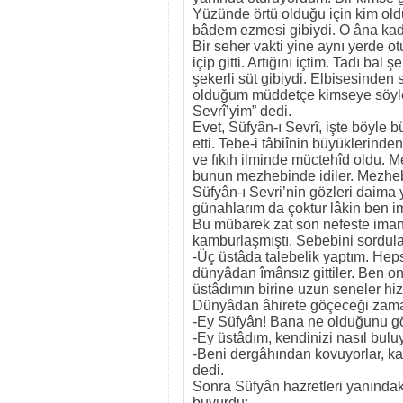
Yüzünde örtü olduğu için kim old
bâdem ezmesi gibiydi. O âna kadar
Bir seher vakti yine aynı yerde o
içip gitti. Artığını içtim. Tadı bal
şekerli süt gibiydi. Elbisesinden 
olduğum müddetçe kimseye söylem
Sevrî’yim” dedi.
Evet, Süfyân-ı Sevrî, işte böyle 
etti. Tebe-i tâbiînin büyüklerind
ve fıkıh ilminde müctehîd oldu.
bunun mezhebinde idiler. Mezheb
Süfyân-ı Sevri’nin gözleri daima 
günahlarım da çoktur lâkin ben 
Bu mübarek zat son nefeste imans
kamburlaşmıştı. Sebebini sordula
-Üç üstâda talebelik yaptım. He
dünyâdan îmânsız gittiler. Ben o
üstâdımın birine uzun seneler hizm
Dünyâdan âhirete göçeceği zam
-Ey Süfyân! Bana ne olduğunu g
-Ey üstâdım, kendinizi nasıl bul
-Beni dergâhından kovuyorlar, kabû
dedi.
Sonra Süfyân hazretleri yanındaki
buyurdu: