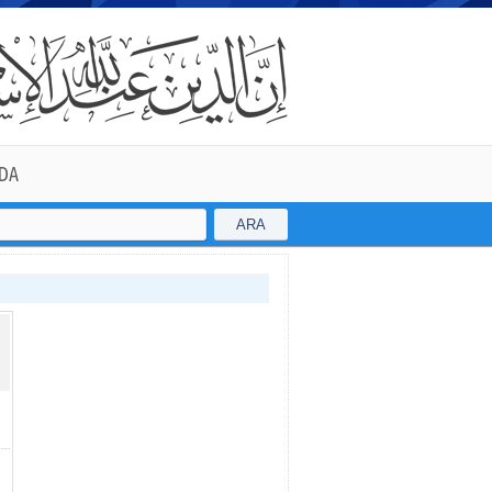
DA
ARA