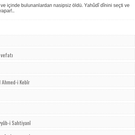
ve içinde bulunanlardan nasipsiz öldü. Yahûdî dînini seçti ve
yapar!..
 vefatı
d Ahmed-i Kebîr
yyûb-i Sahtiyanî