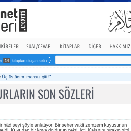
KÎBELER
SUAL/CEVAB
KİTAPLAR
DİĞER
HAKKIMIZ
4
kitaptan oluşan seti online sipariş verebilirsiniz
Üç üstâdım imansız gitti!”
RLARIN SON SÖZLERİ
bir hâdiseyi şöyle anlatıyor: Bir seher vakti zemzem kuyusunun
di. Kuyudan bir kova doldurup çekti, içti. Kalanını bırakıp gitti.