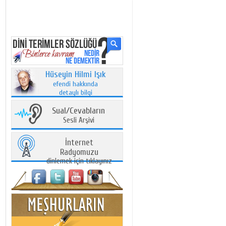
Hüseyin Hilmi Işık
efendi hakkında
detaylı bilgi
Sual/Cevabların
Sesli Arşivi
İnternet
Radyomuzu
dinlemek için tıklayınız