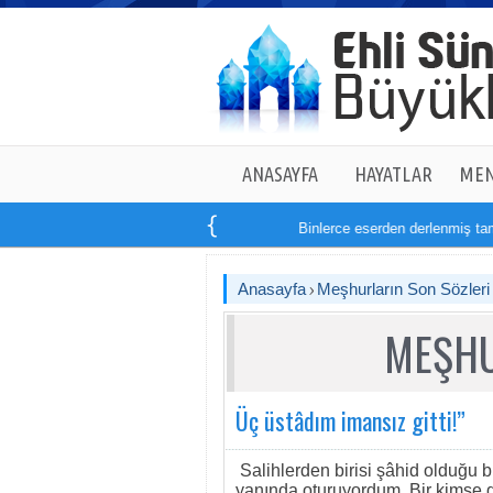
ANASAYFA
HAYATLAR
MEN
Binlerce eserden derlenmiş tam
1
Anasayfa
Meşhurların Son Sözleri
MEŞHU
Üç üstâdım imansız gitti!”
Salihlerden birisi şâhid olduğu 
yanında oturuyordum. Bir kimse gel