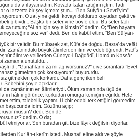
uğunu da anlayamadım. Kovada kalan artığını içtim. Tadı
 o lezzette bir şey içmemiştim... “Ben Süfyân-ı Sevrî’yim”
turuyordum. O zat yine geldi, kovayı doldurup kuyudan çekti ve
 şerbeti gibiydi... Başka bir sefer yine böyle oldu. Bu sefer tadı
sıkıca tuttum; “Allah için söyle kimsin?” dedim. O; “Ben hayatta
eyeceğine söz ver” dedi. Ben de kabûl ettim. “Ben Süfyân-ı
büyük bir velîdir. Bu mübarek zat, Kûfe’de doğdu. Basra’da vefât
endir. Zamânındaki büyük âlimlerden ilim ve edeb öğrendi. Hadîs
 Meşhûr âlim ve velîlerden Cüneyd-i Bağdâdî, Hamdun Kassâr
i zamanla unutuldu...
yaşlı idi. “Günahlarınıza mı ağlıyorsunuz?” diye soranlara “Evet
imansız gitmekten çok korkuyorum” buyururdu.
ız gitmekten çok korkardı. Daha genç iken beli
r. Sebebini şöyle açıkladı:
psi de zamânının en âlimleriydi. Ölüm zamanında üçü de
nların hâlini görünce, korkudan omurga kemiğim eğrildi. Hele
et ettim, talebelik yaptım. Hiçbir edebi terk ettiğini görmedim.
an başucunda idim. Gözünü açıp;
örüyor musun? dedi. Ben de;
uyorsunuz? dedim. O da;
l etmiyorlar. Sen buradan git, bize lâyık değilsin diyorlar,
lerden Kur’ân-ı kerîm istedi. Mushafı eline aldı ve şöyle