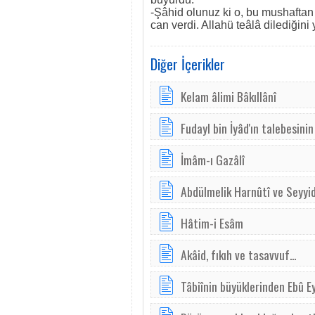
-Şâhid olunuz ki o, bu mushaftan 
can verdi. Allahü teâlâ dilediğini 
Diğer İçerikler
Kelam âlimi Bâkıllânî
Fudayl bin İyâd'ın talebesinin
İmâm-ı Gazâlî
Abdülmelik Harnûtî ve Seyyi
Hâtim-i Esâm
Akâid, fıkıh ve tasavvuf...
Tâbiînin büyüklerinden Ebû E