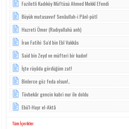
Faziletli Kadıköy Müftüsü Ahmed Mekkî Efendi
Büyük mutasavvıf Senâullah-i Pânî-pütî
Hazreti Ömer (Radıyallahü anh)
İran Fatihi: Sa'd bin Ebî Vakkâs
Said bin Zeyd ve müfteri bir kadın!
İşte rüyâda gördüğüm zat!
Binlerce göz feda olsun!..
Tövbekâr gencin kabri nur ile doldu
Ebü'l-Hayr el-Aktâ
Tüm İçerikler