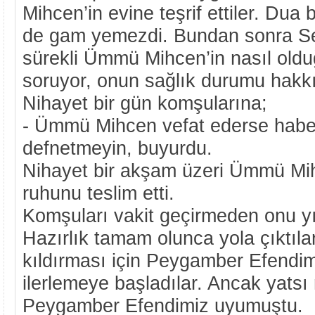
Mihcen’in evine teşrif ettiler. Dua 
de gam yemezdi. Bundan sonra Se
sürekli Ümmü Mihcen’in nasıl old
soruyor, onun sağlık durumu hakkın
Nihayet bir gün komşularına;
- Ümmü Mihcen vefat ederse hab
defnetmeyin, buyurdu.
Nihayet bir akşam üzeri Ümmü Mih
ruhunu teslim etti.
Komşuları vakit geçirmeden onu yık
Hazırlık tamam olunca yola çıktıl
kıldırması için Peygamber Efendim
ilerlemeye başladılar. Ancak yatsı
Peygamber Efendimiz uyumuştu.