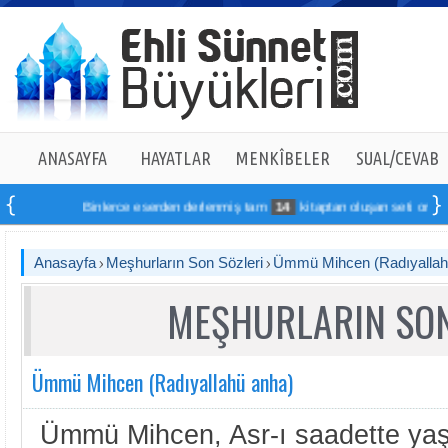
ANASAYFA
HAYATLAR
MENKÎBELER
SUAL/CEVAB
Binlerce eserden derlenmiş tam
14
kitaptan oluşan seti online sipar
Anasayfa
Meşhurların Son Sözleri
Ümmü Mihcen (Radıyallah
MEŞHURLARIN SON
Ümmü Mihcen (Radıyallahü anha)
Ümmü Mihcen, Asr-ı saadette yaş