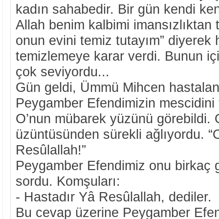
kadın sahabedir. Bir gün kendi k
Allah benim kalbimi imansızlıktan 
onun evini temiz tutayım” diyerek
temizlemeye karar verdi. Bunun i
çok seviyordu...
Gün geldi, Ümmü Mihcen hastalan
Peygamber Efendimizin mescidini t
O’nun mübarek yüzünü görebildi. 
üzüntüsünden sürekli ağlıyordu. “
Resûlallah!”
Peygamber Efendimiz onu birkaç 
sordu. Komşuları:
- Hastadır Yâ Resûlallah, dediler.
Bu cevap üzerine Peygamber Ef