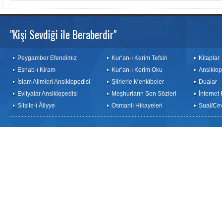
"Kişi Sevdiği ile Beraberdir"
Peygamber Efendimiz
Kur’an-ı Kerim Tefsiri
Kitaplar
Eshab-ı Kiram
Kur’an-ı Kerim Oku
Ansiklop
İslam Alimleri Ansiklopedisi
Şiirlerle Menkîbeler
Dualar
Evliyalar Ansiklopedisi
Meşhurların Son Sözleri
İnternet
Silsile-i Âliyye
Osmanlı Hikayeleri
Sual/Ce