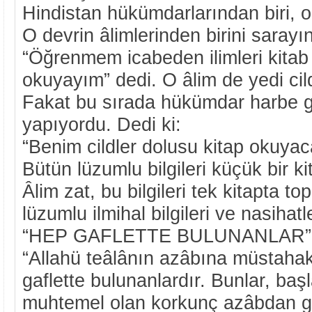
Hindistan hükümdarlarından biri, 
O devrin âlimlerinden birini sarayın
“Öğrenmem icabeden ilimleri kitab
okuyayım” dedi. O âlim de yedi cild
Fakat bu sırada hükümdar harbe gi
yapıyordu. Dedi ki:
“Benim cildler dolusu kitap okuy
Bütün lüzumlu bilgileri küçük bir ki
Âlim zat, bu bilgileri tek kitapta to
lüzumlu ilmihal bilgileri ve nasihat
“HEP GAFLETTE BULUNANLAR”
“Allahü teâlânın azâbına müstahak
gaflette bulunanlardır. Bunlar, baş
muhtemel olan korkunç azâbdan gâfi