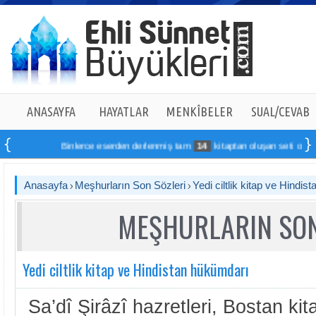
ANASAYFA
HAYATLAR
MENKÎBELER
SUAL/CEVAB
Binlerce eserden derlenmiş tam
14
kitaptan oluşan seti online sip
Anasayfa
Meşhurların Son Sözleri
Yedi ciltlik kitap ve Hindi
MEŞHURLARIN SON
Yedi ciltlik kitap ve Hindistan hükümdarı
Sa’dî Şirâzî hazretleri, Bostan kit