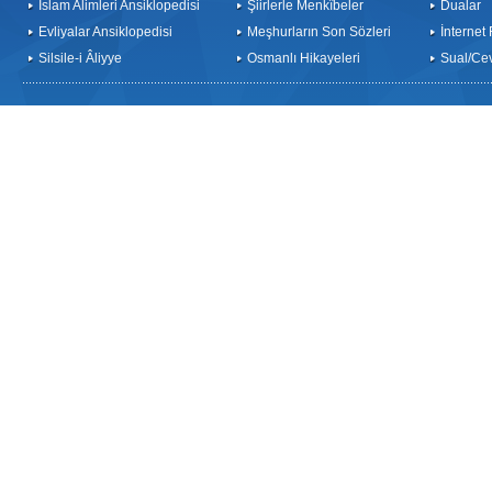
İslam Alimleri Ansiklopedisi
Şiirlerle Menkîbeler
Dualar
Evliyalar Ansiklopedisi
Meşhurların Son Sözleri
İnternet
Silsile-i Âliyye
Osmanlı Hikayeleri
Sual/Ce