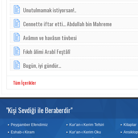
Unutulmamak istiyorsan!..
Cennette iftar etti... Abdullah bin Mahreme
Avâmın ve havâsın tövbesi
Fıkıh âlimi Arabî Feştâlî
Bugün, iyi gündür...
Tüm İçerikler
"Kişi Sevdiği ile Beraberdir"
Peygamber Efendimiz
Kur’an-ı Kerim Tefsiri
Kitaplar
Eshab-ı Kiram
Kur’an-ı Kerim Oku
Ansiklop