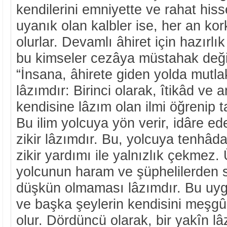
kendilerini emniyette ve rahat his
uyanık olan kalbler ise, her an kor
olurlar. Devamlı âhiret için hazırlık
bu kimseler cezâya müstahak değil
“İnsana, âhirete giden yolda mutla
lâzımdır: Birinci olarak, îtikâd ve 
kendisine lâzım olan ilmi öğrenip t
Bu ilim yolcuya yön verir, idâre eder
zikir lâzımdır. Bu, yolcuya tenhâd
zikir yardımı ile yalnızlık çekmez
yolcunun haram ve şüphelilerden
düşkün olmaması lâzımdır. Bu uy
ve başka şeylerin kendisini meşg
olur. Dördüncü olarak, bir yakîn l