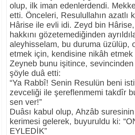
olup, ilk iman edenlerdendi. Mekk
etti. Önceleri, Resulullahın azatlı 
Hârise ile evli idi. Zeyd bin Hâris
hakkını gözetemediğinden ayrıldıl
aleyhisselam, bu duruma üzülüp, o
etmek için, kendisine nikâh etmek 
Zeyneb bunu işitince, sevincinden 
şöyle duâ etti:
“Ya Rabbî! Senin Resulün beni ist
zevceliği ile şereflenmemi takdîr 
sen ver!”
Duâsı kabul olup, Ahzâb suresinin 
kerimesi gelerek, buyuruldu ki:
EYLEDİK”