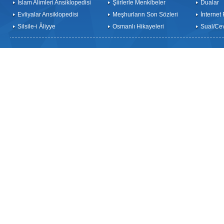
İslam Alimleri Ansiklopedisi
Şiirlerle Menkîbeler
Dualar
Evliyalar Ansiklopedisi
Meşhurların Son Sözleri
İnternet
Silsile-i Âliyye
Osmanlı Hikayeleri
Sual/Ce