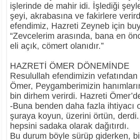
işlerinde de mahir idi. İşlediği şey
şeyi, akrabasına ve fakirlere verir
efendimiz, Hazreti Zeyneb için bu
“Zevcelerim arasında, bana en ön
eli açık, cömert olanıdır.”
HAZRETİ ÖMER DÖNEMİNDE
Resulullah efendimizin vefatından 
Ömer, Peygamberimizin hanımlarını
bin dirhem verirdi. Hazreti Ömer’d
-Buna benden daha fazla ihtiyacı o
şuraya koyun, üzerini örtün, derdi
hepsini sadaka olarak dağıtırdı.
Bu durum böyle sürüp giderken, bir