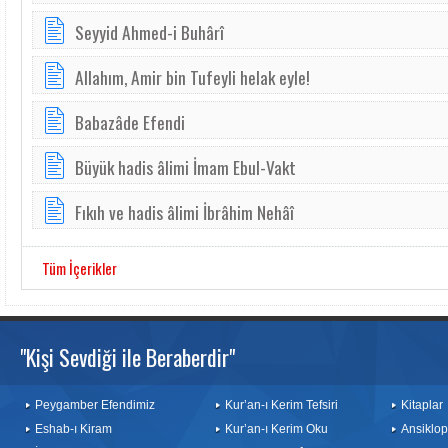
Seyyid Ahmed-i Buhârî
Al­lahım, A­mir bin ­Tu­feyli he­lak ey­le!
Babazâde Efendi
Büyük hadis âlimi İmam Ebul-Vakt
Fıkıh ve hadis âlimi İbrâhim Nehâî
Tüm İçerikler
"Kişi Sevdiği ile Beraberdir"
Peygamber Efendimiz
Kur’an-ı Kerim Tefsiri
Kitaplar
Eshab-ı Kiram
Kur’an-ı Kerim Oku
Ansiklop