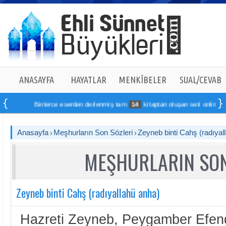
ANASAYFA
HAYATLAR
MENKÎBELER
SUAL/CEVAB
Binlerce eserden derlenmiş tam
14
kitaptan oluşan seti online sipari
Anasayfa
Meşhurların Son Sözleri
Zeyneb binti Cahş (radıyal
MEŞHURLARIN SON
Zeyneb binti Cahş (radıyallahü anha)
Hazreti Zeyneb, Peygamber Efendi