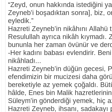
“Zeyd, onun hakkında istediğini ya
Zeyneb’i boşadıktan sonra], biz, 
eyledik.”
Hazreti Zeyneb’in nikâhını Allahü t
Resulullah ayrıca nikâh kıymadı. 
bununla her zaman övünür ve derd
-Her kadını babası evlendirir. Beni
nikâhladı...
Hazreti Zeyneb’in düğün gecesi,
efendimizin bir mucizesi daha gör
bereketiyle az yemek çoğaldı. Bütü
hâlde, Enes bin Malik hazretlerin
Süleym’in gönderdiği yemek, hiç a
Hazreti Zeyneb, ihsanı, sadakayı 