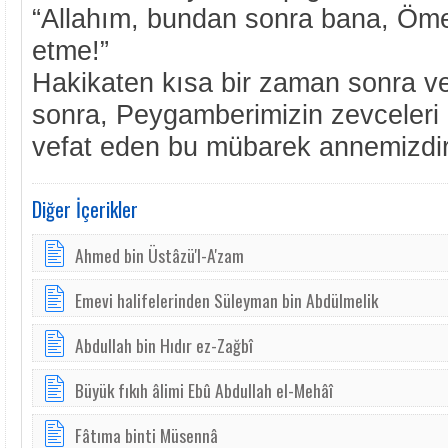
“Allahım, bundan sonra bana, Ömer
etme!”
Hakikaten kısa bir zaman sonra vef
sonra, Peygamberimizin zevceleri
vefat eden bu mübarek annemizdir
Diğer İçerikler
Ahmed bin Üstâzü'l-A'zam
Emevi halifelerinden Süleyman bin Abdülmelik
Abdullah bin Hıdır ez-Zağbî
Büyük fıkıh âlimi Ebû Abdullah el-Mehâî
Fâtıma binti Müsennâ