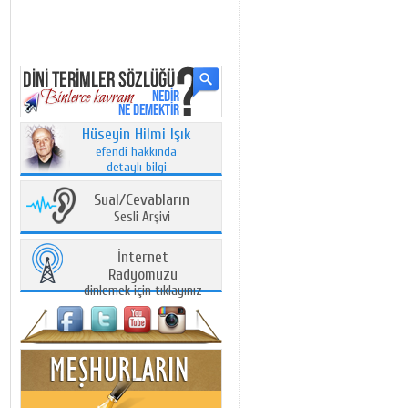
Hüseyin Hilmi Işık
efendi hakkında
detaylı bilgi
Sual/Cevabların
Sesli Arşivi
İnternet
Radyomuzu
dinlemek için tıklayınız