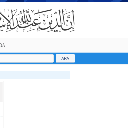
DA
ARA