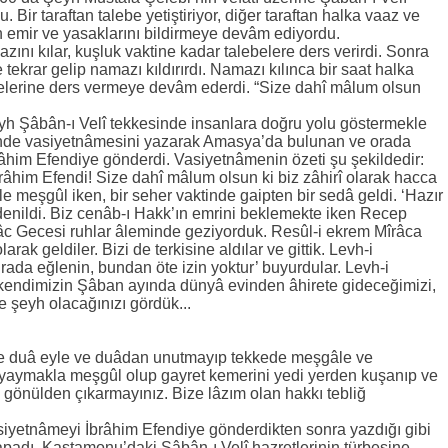
Bir taraftan talebe yetiştiriyor, diğer taraftan halka vaaz ve
n emir ve yasaklarını bildirmeye devâm ediyordu.
nı kılar, kuşluk vaktine kadar talebelere ders verirdi. Sonra
tekrar gelip namazı kıldırırdı. Namazı kılınca bir saat halka
belerine ders vermeye devâm ederdi. “Size dahî mâlum olsun
 Şâbân-ı Velî tekkesinde insanlara doğru yolu göstermekle
inde vasiyetnâmesini yazarak Amasya’da bulunan ve orada
râhim Efendiye gönderdi. Vasiyetnâmenin özeti şu şekildedir:
râhim Efendi! Size dahî mâlum olsun ki biz zâhirî olarak hacca
le meşgûl iken, bir seher vaktinde gaipten bir sedâ geldi. ‘Hazır
 denildi. Biz cenâb-ı Hakk’ın emrini beklemekte iken Recep
îrâc Gecesi ruhlar âleminde geziyorduk. Resûl-i ekrem Mîrâca
rak geldiler. Bizi de terkisine aldılar ve gittik. Levh-i
ada eğlenin, bundan öte izin yoktur’ buyurdular. Levh-i
 kendimizin Şâban ayında dünyâ evinden âhirete gideceğimizi,
 şeyh olacağınızı gördük...
e duâ eyle ve duâdan unutmayıp tekkede meşgâle ve
 yaymakla meşgûl olup gayret kemerini yedi yerden kuşanıp ve
 gönülden çıkarmayınız. Bize lâzım olan hakkı tebliğ
yetnâmeyi İbrâhim Efendiye gönderdikten sonra yazdığı gibi
padı. Kastamonu’daki Şâbân-ı Velî hazretlerinin türbesine