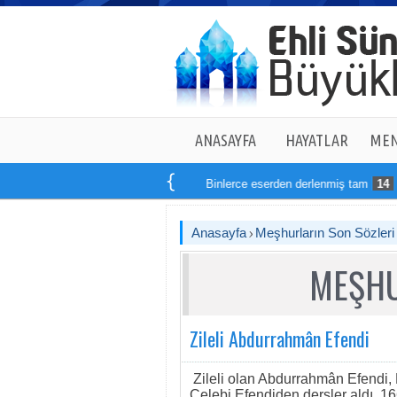
ANASAYFA
HAYATLAR
MEN
Binlerce eserden derlenmiş tam
14
kitap
Anasayfa
Meşhurların Son Sözleri
MEŞHU
Zileli Abdurrahmân Efendi
Zileli olan Abdurrahmân Efendi,
Çelebi Efendiden dersler aldı. 1