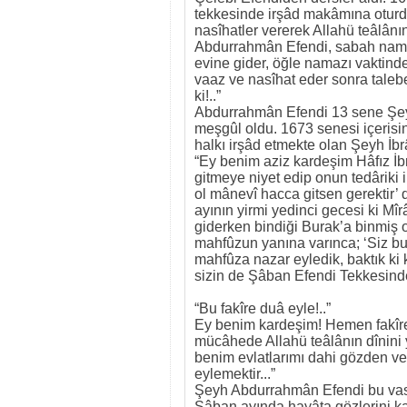
tekkesinde irşâd makâmına oturdu. 
nasîhatler vererek Allahü teâlânı
Abdurrahmân Efendi, sabah namazı
evine gider, öğle namazı vaktinde 
vaaz ve nasîhat eder sonra tale
ki!..”
Abdurrahmân Efendi 13 sene Şeyh
meşgûl oldu. 1673 senesi içeris
halkı irşâd etmekte olan Şeyh İb
“Ey benim aziz kardeşim Hâfız İb
gitmeye niyet edip onun tedâriki i
ol mânevî hacca gitsen gerektir’
ayının yirmi yedinci gecesi ki M
giderken bindiği Burak’a binmiş ola
mahfûzun yanına varınca; ‘Siz bur
mahfûza nazar eyledik, baktık ki
sizin de Şâban Efendi Tekkesinde
“Bu fakîre duâ eyle!..”
Ey benim kardeşim! Hemen fakîr
mücâhede Allahü teâlânın dînini
benim evlatlarımı dahi gözden ve
eylemektir...”
Şeyh Abdurrahmân Efendi bu vasi
Şâban ayında hayâta gözlerini ka