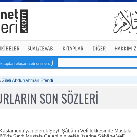
KÎBELER
SUAL/CEVAB
KİTAPLAR
DİĞER
HAKKIMIZ
tan oluşan seti online sipariş verebilirsiniz
Zileli Abdurrahmân Efendi
RLARIN SON SÖZLERİ
 Kastamonu’ya gelerek Şeyh Şâbân-ı Velî tekkesinde Mustafa
660’da Şeyh Mustafa Çelebi’nin vefâtı üzerine Şâbân-ı Velî