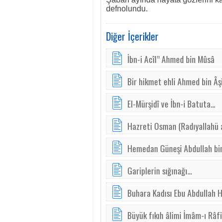
defnolundu.
Diğer İçerikler
İbn-i Acîl” Ahmed bin Mûsâ
Bir hikmet ehli Ahmed bin Âş
El-Mürşidî ve İbn-i Batuta...
Hazreti Osman (Radıyallahü 
Hemedan Güneşi Abdullah bi
Gariplerin sığınağı...
Buhara Kadısı Ebu Abdullah H
Büyük fıkıh âlimi İmâm-ı Râfi