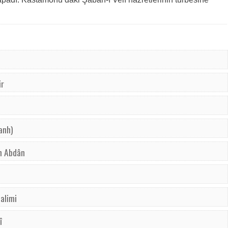
ir
anh)
n Abdân
alimi
î