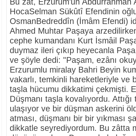
Bu zât, Erzurum'un Abdurrahmân 
HocaSelman Sükûtî Efendinin oğlu
OsmanBedreddîn (İmâm Efendi) id
Ahmed Muhtar Paşaya arzedilirke
cephe kumandanı Kurt İsmâil Paşa
duymaz ileri çıkıp heyecanla Paşa
ve şöyle dedi: "Paşam, ezânı okuy
Erzurumlu miralay Bahri Beyin ku
vakarlı, temkinli hareketleriyle v
taşla hücumu dikkatimi çekmişti. E
Düşmanı taşla kovalıyordu. Attığı
ulaşıyor ve bir düşman askerini ö
atması, düşmanı bir bir yıkması şa
dikkatle seyrediyordum. Bu zâtta m