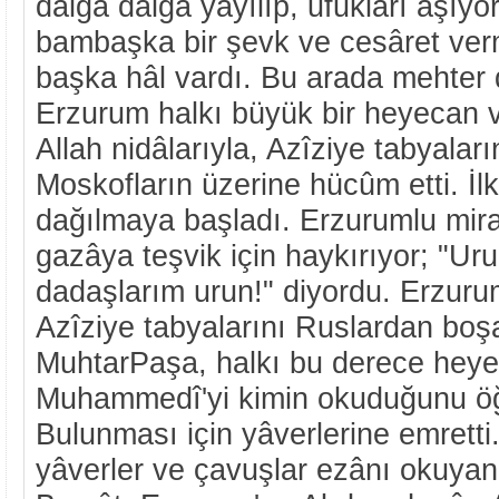
dalga dalga yayılıp, ufukları aşıy
bambaşka bir şevk ve cesâret ver
başka hâl vardı. Bu arada mehter 
Erzurum halkı büyük bir heyecan v
Allah nidâlarıyla, Azîziye tabyaları
Moskofların üzerine hücûm etti. 
dağılmaya başladı. Erzurumlu mira
gazâya teşvik için haykırıyor; "Ur
dadaşlarım urun!" diyordu. Erzurum
Azîziye tabyalarını Ruslardan boş
MuhtarPaşa, halkı bu derece heye
Muhammedî'yi kimin okuduğunu öğ
Bulunması için yâverlerine emretti
yâverler ve çavuşlar ezânı okuyan 