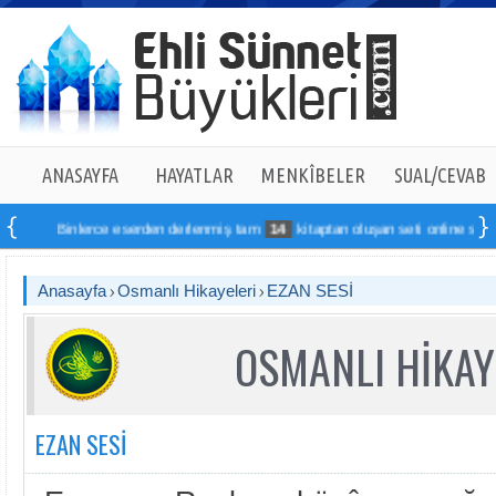
ANASAYFA
HAYATLAR
MENKÎBELER
SUAL/CEVAB
Binlerce eserden derlenmiş tam
14
kitaptan oluşan seti online sipariş vere
Anasayfa
Osmanlı Hikayeleri
EZAN SESİ
OSMANLI HİKAY
EZAN SESİ