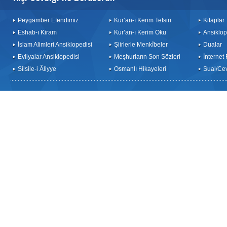
Peygamber Efendimiz
Kur’an-ı Kerim Tefsiri
Kitaplar
Eshab-ı Kiram
Kur’an-ı Kerim Oku
Ansiklop
İslam Alimleri Ansiklopedisi
Şiirlerle Menkîbeler
Dualar
Evliyalar Ansiklopedisi
Meşhurların Son Sözleri
İnternet
Silsile-i Âliyye
Osmanlı Hikayeleri
Sual/Ce