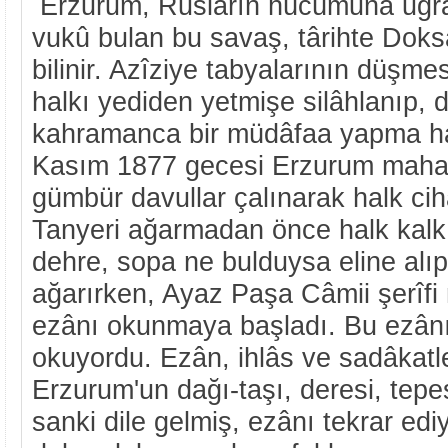
Erzurum, Rusların hücûmuna uğra
vukû bulan bu savaş, târihte Doks
bilinir. Azîziye tabyalarının düşm
halkı yediden yetmişe silâhlanıp,
kahramanca bir müdâfaa yapma hazı
Kasım 1877 gecesi Erzurum mahal
gümbür davullar çalınarak halk cihâ
Tanyeri ağarmadan önce halk kalkıp
dehre, sopa ne bulduysa eline alıp
ağarırken, Ayaz Paşa Câmii şerîf
ezânı okunmaya başladı. Bu ezân
okuyordu. Ezân, ihlâs ve sadâkatl
Erzurum'un dağı-taşı, deresi, tepe
sanki dile gelmiş, ezânı tekrar ed