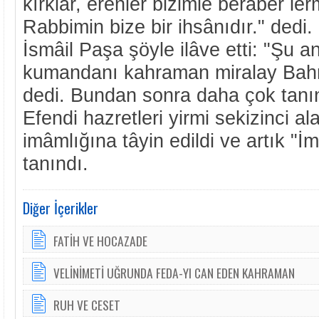
kırklar, erenler bizimle berâber ler
Rabbimin bize bir ihsânıdır." dedi
İsmâil Paşa şöyle ilâve etti: "Şu 
kumandanı kahraman miralay Bahri
dedi. Bundan sonra daha çok tanı
Efendi hazretleri yirmi sekizinci a
imâmlığına tâyin edildi ve artık "İ
tanındı.
Diğer İçerikler
FATİH VE HOCAZADE
VELİNİMETİ UĞRUNDA FEDA-YI CAN EDEN KAHRAMAN
RUH VE CESET