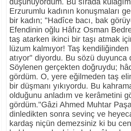
düşünüyordum. Bu sırada kulağıma
Erzurumlu kadının konuşmaları ge
bir kadın; "Hadîce bacı, bak gör
Efendinin oğlu Hâfız Osman Bedr
taş atarken ikinci bir taşı atmak iç
lüzum kalmıyor! Taş kendiliğinden 
atıyor" diyordu. Bu sözü duyunca d
Söylenen gerçekten doğruydu; hâ
gördüm. O, yere eğilmeden taş elin
bir düşmanı yıkıyordu. Bu kahraman
olduğunu anladım ve kerâmetini gö
gördüm."Gâzi Ahmed Muhtar Paşa 
dinledikten sonra sevinç ve heyec
kardaş niçün demezsiniz ki bu cenk