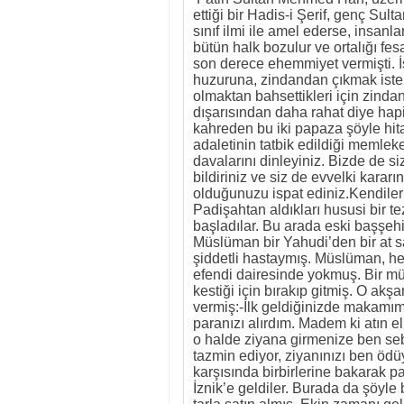
ettiği bir Hadis-i Şerif, genç Su
sınıf ilmi ile amel ederse, insanla
bütün halk bozulur ve ortalığı fe
son derece ehemmiyet vermişti. İ
huzuruna, zindandan çıkmak isteme
olmaktan bahsettikleri için zindan
dışarısından daha rahat diye ha
kahreden bu iki papaza şöyle hitap
adaletinin tatbik edildiği memle
davalarını dinleyiniz. Bizde de s
bildiriniz ve siz de evvelki karar
olduğunuzu ispat ediniz.Kendileri
Padişahtan aldıkları hususi bir 
başladılar. Bu arada eski başşehi
Müslüman bir Yahudi’den bir at sa
şiddetli hastaymış. Müslüman, h
efendi dairesinde yokmuş. Bir m
kestiği için bırakıp gitmiş. O akş
vermiş:-İlk geldiğinizde makamımd
paranızı alırdım. Madem ki atın
o halde ziyana girmenize ben seb
tazmin ediyor, ziyanınızı ben ödü
karşısında birbirlerine bakarak p
İznik’e geldiler. Burada da şöyle