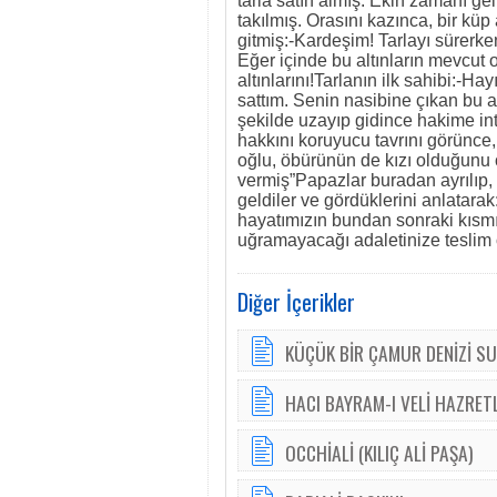
tarla satın almış. Ekin zamanı ge
takılmış. Orasını kazınca, bir küp
gitmiş:-Kardeşim! Tarlayı sürerken
Eğer içinde bu altınların mevcut 
altınlarını!Tarlanın ilk sahibi:-Hay
sattım. Senin nasibine çıkan bu 
şekilde uzayıp gidince hakime inti
hakkını koruyucu tavrını görünce
oğlu, öbürünün de kızı olduğunu ö
vermiş”Papazlar buradan ayrılıp,
geldiler ve gördüklerini anlatar
hayatımızın bundan sonraki kısmı
uğramayacağı adaletinize teslim o
Diğer İçerikler
KÜÇÜK BİR ÇAMUR DENİZİ S
HACI BAYRAM-I VELİ HAZRET
OCCHİALİ (KILIÇ ALİ PAŞA)