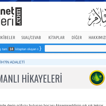
KÎBELER
SUAL/CEVAB
KİTAPLAR
DİĞER
HAKKIMIZ
m
14
kitaptan oluşan seti online sipariş verebilirsiniz
İH?İN ADALETİ
ANLI HİKAYELERİ
de derin nüfuzu bulunan hocası Akşemseddinin sık sık tekrar