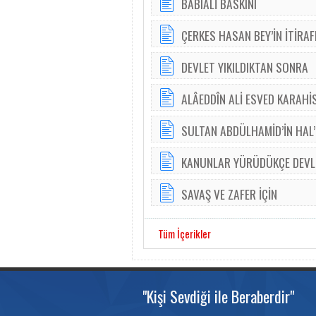
BABIALİ BASKINI
ÇERKES HASAN BEY’İN İTİRA
DEVLET YIKILDIKTAN SONRA
ALÂEDDÎN ALİ ESVED KARAHİ
SULTAN ABDÜLHAMİD’İN HAL’
KANUNLAR YÜRÜDÜKÇE DEVL
SAVAŞ VE ZAFER İÇİN
Tüm İçerikler
"Kişi Sevdiği ile Beraberdir"