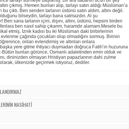
lince tarlayı sürmeye başlamış. Bir ara sabanın ucun bir şey
 altın çıkmış. Hemen bunları alıp, tarlayı satın aldığı Müslüman’a
 bu çıktı. Ben senden tarlanın üstünü satın aldım, altını değil.
olduğunu bilseydin, tarlayı bana satmazdın. Al şu
ır! Ben sana tarlanın içini, dışını, altını, üstünü, hepsini birden
altınlara ben nasıl sahip çıkarım, haramdır alamam.Mesele bu
kal etmiş. İznik kadısı bu iki Müslüman daki birbirlerinin
, evlenme çağında çocukları olup olmadığını sormuş. Birinin
ğrenince, onları evlendirmiş ve altınları onlara
 başka yere gitme ihtiyacı duymadan doğruca Fatih’in huzuruna
ak:-Bütün bunları görünce, Osmanlı adaletinden emin olduk ve
nı, dininizden olmayan Hristiyan papazlarının dahi zulme
larak, ülkenizde geçirmek istiyoruz, dediler.
ULANDIRMAZ
LERİNİN NASİHATİ