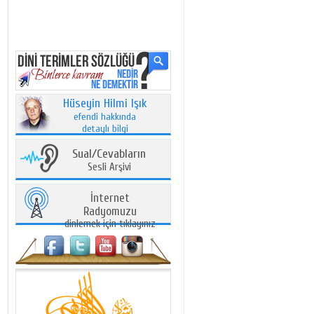
Hüseyin Hilmi Işık
efendi hakkında
detaylı bilgi
Sual/Cevabların
Sesli Arşivi
İnternet
Radyomuzu
dinlemek için tıklayınız