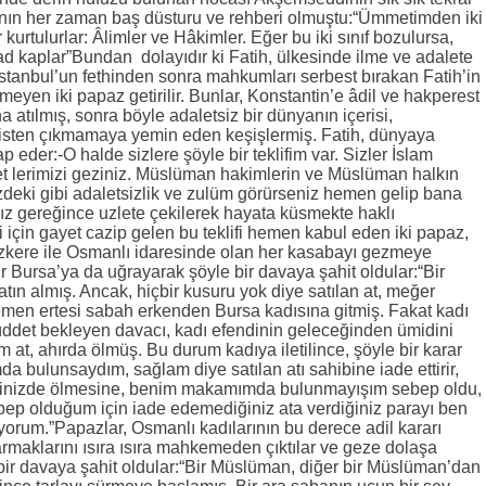
ltanın her zaman baş düsturu ve rehberi olmuştu:“Ümmetimden iki
r kurtulurlar: Âlimler ve Hâkimler. Eğer bu iki sınıf bozulursa,
sad kaplar”Bundan dolayıdır ki Fatih, ülkesinde ilme ve adalete
stanbul’un fethinden sonra mahkumları serbest bırakan Fatih’in
yen iki papaz getirilir. Bunlar, Konstantin’e âdil ve hakperest
a atılmış, sonra böyle adaletsiz bir dünyanın içerisi,
pisten çıkmamaya yemin eden keşişlermiş. Fatih, dünyaya
 eder:-O halde sizlere şöyle bir teklifim var. Sizler İslam
ket lerimizi geziniz. Müslüman hakimlerin ve Müslüman halkın
izdeki gibi adaletsizlik ve zulüm görürseniz hemen gelip bana
ınız gereğince uzlete çekilerek hayata küsmekte haklı
 için gayet cazip gelen bu teklifi hemen kabul eden iki papaz,
tezkere ile Osmanlı idaresinde olan her kasabayı gezmeye
r Bursa’ya da uğrayarak şöyle bir davaya şahit oldular:“Bir
tın almış. Ancak, hiçbir kusuru yok diye satılan at, meğer
emen ertesi sabah erkenden Bursa kadısına gitmiş. Fakat kadı
üddet bekleyen davacı, kadı efendinin geleceğinden ümidini
am at, ahırda ölmüş. Bu durum kadıya iletilince, şöyle bir karar
a bulunsaydım, sağlam diye satılan atı sahibine iade ettirir,
 elinizde ölmesine, benim makamımda bulunmayışım sebep oldu,
ep olduğum için iade edemediğiniz ata verdiğiniz parayı ben
yorum.”Papazlar, Osmanlı kadılarının bu derece adil kararı
armaklarını ısıra ısıra mahkemeden çıktılar ve geze dolaşa
 bir davaya şahit oldular:“Bir Müslüman, diğer bir Müslüman’dan