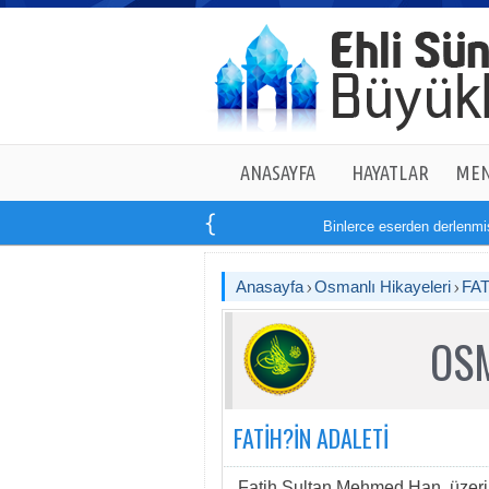
ANASAYFA
HAYATLAR
MEN
Binlerce eserden derlenmiş ta
Anasayfa
Osmanlı Hikayeleri
FAT
OSM
FATİH?İN ADALETİ
Fatih Sultan Mehmed Han, üzerin