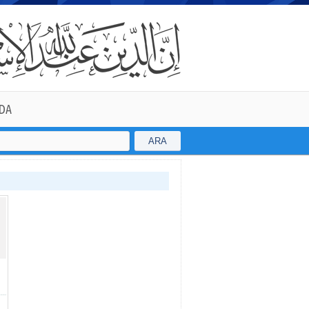
DA
ARA