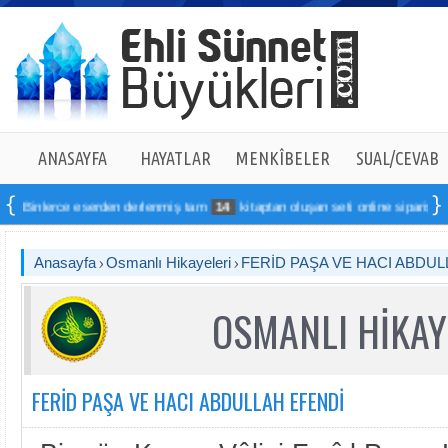
ANASAYFA
HAYATLAR
MENKÎBELER
SUAL/CEVAB
Binlerce eserden derlenmiş tam
14
kitaptan oluşan seti online sipariş vereb
Anasayfa
Osmanlı Hikayeleri
FERİD PAŞA VE HACI ABDUL
OSMANLI HİKAY
FERİD PAŞA VE HACI ABDULLAH EFENDİ