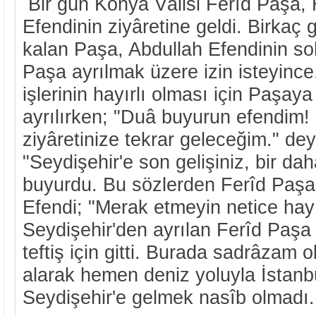
Bir gün Konya Vâlisi Ferîd Paşa, 
Efendinin ziyâretine geldi. Birkaç 
kalan Paşa, Abdullah Efendinin soh
Paşa ayrılmak üzere izin isteyince
işlerinin hayırlı olması için Paşaya
ayrılırken; "Duâ buyurun efendim! İ
ziyâretinize tekrar geleceğim." de
"Seydişehir'e son gelişiniz, bir d
buyurdu. Bu sözlerden Ferîd Paşa
Efendi; "Merak etmeyin netice hayır
Seydişehir'den ayrılan Ferîd Paş
teftiş için gitti. Burada sadrâzam o
alarak hemen deniz yoluyla İstanbul
Seydişehir'e gelmek nasîb olmadı.