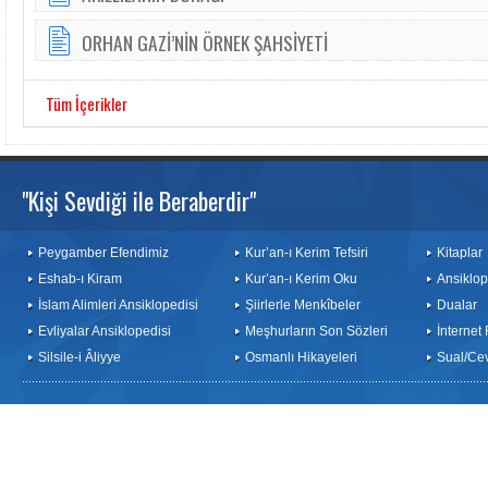
ORHAN GAZİ’NİN ÖRNEK ŞAHSİYETİ
Tüm İçerikler
"Kişi Sevdiği ile Beraberdir"
Peygamber Efendimiz
Kur’an-ı Kerim Tefsiri
Kitaplar
Eshab-ı Kiram
Kur’an-ı Kerim Oku
Ansiklop
İslam Alimleri Ansiklopedisi
Şiirlerle Menkîbeler
Dualar
Evliyalar Ansiklopedisi
Meşhurların Son Sözleri
İnternet
Silsile-i Âliyye
Osmanlı Hikayeleri
Sual/Ce