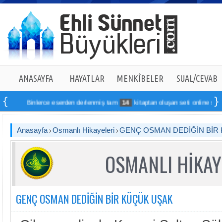
ANASAYFA
HAYATLAR
MENKÎBELER
SUAL/CEVAB
inlerce eserden derlenmiş tam
14
kitaptan oluşan seti online sipariş verebilir
Anasayfa
Osmanlı Hikayeleri
GENÇ OSMAN DEDİĞİN BİR
OSMANLI HİKAY
GENÇ OSMAN DEDİĞİN BİR KÜÇÜK UŞAK