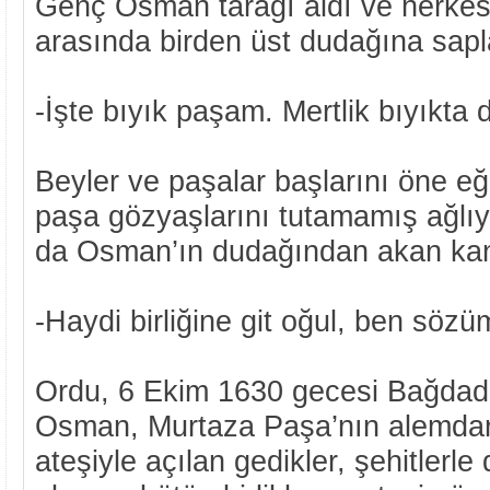
Genç Osman tarağı aldı ve herkesi
arasında birden üst dudağına sapl
-İşte bıyık paşam. Mertlik bıyıkta d
Beyler ve paşalar başlarını öne eğ
paşa gözyaşlarını tutamamış ağlı
da Osman’ın dudağından akan kanl
-Haydi birliğine git oğul, ben sözü
Ordu, 6 Ekim 1630 gecesi Bağdad’ı
Osman, Murtaza Paşa’nın alemdar
ateşiyle açılan gedikler, şehitlerl