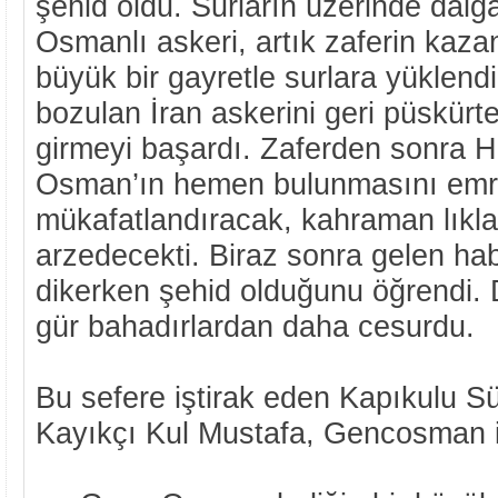
şehid oldu. Surların üzerinde dal
Osmanlı askeri, artık zaferin kaza
büyük bir gayretle surlara yüklendi
bozulan İran askerini geri püskürte
girmeyi başardı. Zaferden sonra 
Osman’ın hemen bulunmasını emre
mükafatlandıracak, kahraman lıkla
arzedecekti. Biraz sonra gelen hab
dikerken şehid olduğunu öğrendi. 
gür bahadırlardan daha cesurdu.
Bu sefere iştirak eden Kapıkulu Süv
Kayıkçı Kul Mustafa, Gencosman iç