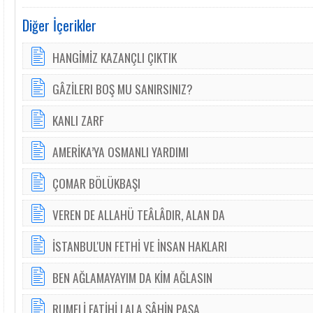
Diğer İçerikler
HANGİMİZ KAZANÇLI ÇIKTIK
GÂZİLERI BOŞ MU SANIRSINIZ?
KANLI ZARF
AMERİKA’YA OSMANLI YARDIMI
ÇOMAR BÖLÜKBAŞI
VEREN DE ALLAHÜ TEÂLÂDIR, ALAN DA
İSTANBUL'UN FETHİ VE İNSAN HAKLARI
BEN AĞLAMAYAYIM DA KİM AĞLASIN
RUMELİ FATİHİ LALA ŞÂHİN PAŞA