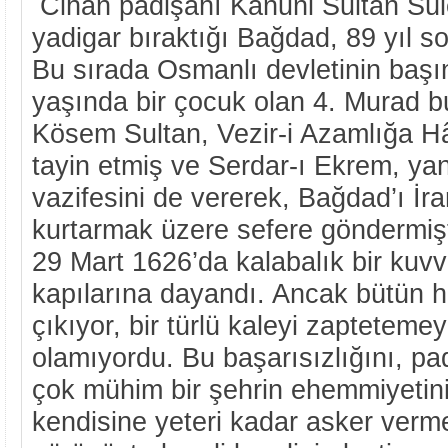
Cihan padişahı Kanuni Sultan Sül
yadigar bıraktığı Bağdad, 89 yıl son
Bu sırada Osmanlı devletinin baş
yaşında bir çocuk olan 4. Murad 
Kösem Sultan, Vezir-i Azamlığa H
tayin etmiş ve Serdar-ı Ekrem, y
vazifesini de vererek, Bağdad’ı İra
kurtarmak üzere sefere göndermiş
29 Mart 1626’da kalabalık bir kuv
kapılarına dayandı. Ancak bütün 
çıkıyor, bir türlü kaleyi zaptetem
olamıyordu. Bu başarısızlığını, pa
çok mühim bir şehrin ehemmiyetini
kendisine yeteri kadar asker ver