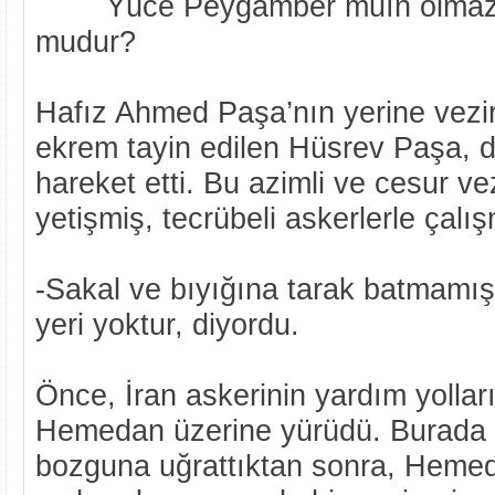
Yüce Peygamber muîn olmaz m
mudur?
Hafız Ahmed Paşa’nın yerine vezir
ekrem tayin edilen Hüsrev Paşa, 
hareket etti. Bu azimli ve cesur ve
yetişmiş, tecrübeli askerlerle çalış
-Sakal ve bıyığına tarak batmamış
yeri yoktur, diyordu.
Önce, İran askerinin yardım yollar
Hemedan üzerine yürüdü. Burada bir
bozguna uğrattıktan sonra, Hemeda