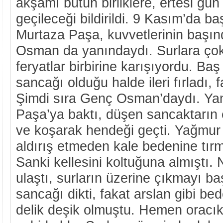
akşamı bütün birliklere, ertesi gü
geçileceği bildirildi. 9 Kasım’da b
Murtaza Paşa, kuvvetlerinin başınd
Osman da yanındaydı. Surlara çok 
feryatlar birbirine karışıyordu. Ba
sancağı olduğu halde ileri fırladı, 
Şimdi sıra Genç Osman’daydı. Ya
Paşa’ya baktı, düşen sancaktarın 
ve koşarak hendeği geçti. Yağmur 
aldırış etmeden kale bedenine tı
Sanki kellesini koltuğuna almıştı.
ulaştı, surların üzerine çıkmayı 
sancağı dikti, fakat arslan gibi be
delik deşik olmuştu. Hemen oracıkt