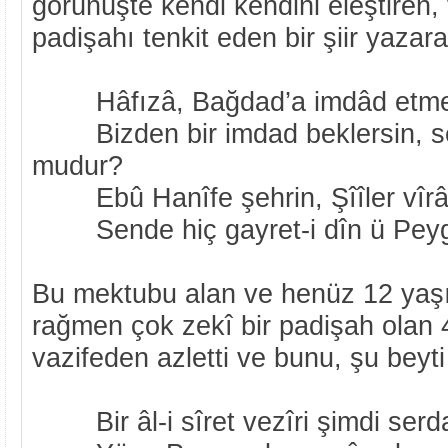
görünüşte kendi kendini eleştiren,
padişahı tenkit eden bir şiir yazar
Hâfızâ, Bağdad’a imdâd etmeğ
Bizden bir imdad beklersin, s
mudur?
Ebû Hanîfe şehrin, Şîîler vîrân 
Sende hiç gayret-i dîn ü Pey
Bu mektubu alan ve henüz 12 yaş
rağmen çok zekî bir padişah olan 
vazifeden azletti ve bunu, şu beyti
Bir âl-i sîret vezîri şimdi serda