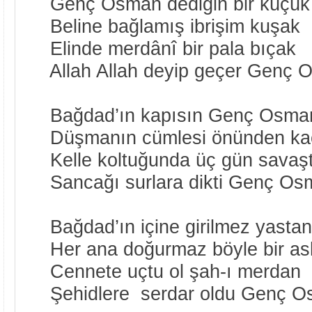
Genç Osman dediğin bir küçük
Beline bağlamış ibrişim kuşak
Elinde merdânî bir pala bıçak
Allah Allah deyip geçer Genç 
Bağdad’ın kapısın Genç Osman
Düşmanın cümlesi önünden kaç
Kelle koltuğunda üç gün savaşt
Sancağı surlara dikti Genç Os
Bağdad’ın içine girilmez yastan
Her ana doğurmaz böyle bir as
Cennete uçtu ol şah-ı merdan
Şehidlere serdar oldu Genç 