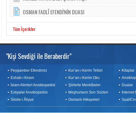
OSMAN FADLÎ EFENDİ'NİN DUASI
Tüm İçerikler
"Kişi Sevdiği ile Beraberdir"
Peygamber Efendimiz
Kur’an-ı Kerim Tefsiri
Kitaplar
Eshab-ı Kiram
Kur’an-ı Kerim Oku
Ansiklop
İslam Alimleri Ansiklopedisi
Şiirlerle Menkîbeler
Dualar
Evliyalar Ansiklopedisi
Meşhurların Son Sözleri
İnternet
Silsile-i Âliyye
Osmanlı Hikayeleri
Sual/Ce