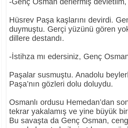
-Genç Osman derlermiş devletlim, 
Hüsrev Paşa kaşlarını devirdi. G
duymuştu. Gerçi yüzünü gören yok
dillere destandı.
-İstihza mı edersiniz, Genç Osman 
Paşalar susmuştu. Anadolu beyler
Paşa’nın gözleri dolu doluydu.
Osmanlı ordusu Hemedan’dan son
tekrar yakalamış ve yine büyük bi
Bu savaşta da Genç Osman, cengin