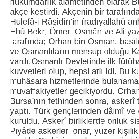
hükümdârlık alâmetinden olarak 
akçe kestirdi. Akçenin bir tarafınd
Hulefâ-i Râşidîn’in (radıyallahü an
Ebû Bekr, Ömer, Osmân ve Ali yazıl
tarafında; Orhan bin Osman, basıld
ve Osmanlıların mensup olduğu 
vardı.Osmanlı Devletinde ilk fütûh
kuvvetleri olup, hepsi atlı idi. Bu 
muhâsara hizmetlerinde bulanamadı
muvaffakiyetler gecikiyordu. Orha
Bursa’nın fethinden sonra, askerî te
yaptı. Türk gençlerinden dâimî ve 
kuruldu. Askerî birliklerde onluk si
Piyâde askerler, onar, yüzer kişil