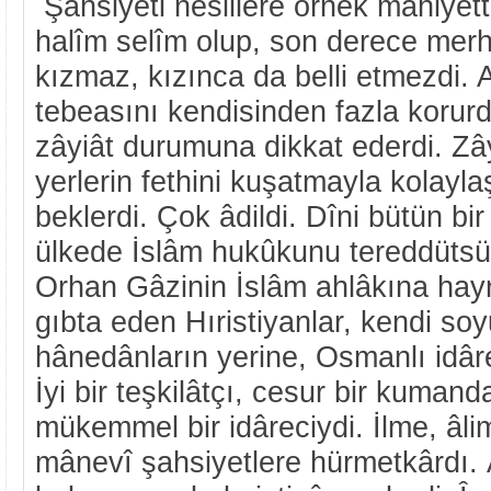
Şahsiyeti nesillere örnek mâhiyet
halîm selîm olup, son derece merh
kızmaz, kızınca da belli etmezdi. A
tebeasını kendisinden fazla korur
zâyiât durumuna dikkat ederdi. Zâ
yerlerin fethini kuşatmayla kolaylaş
beklerdi. Çok âdildi. Dîni bütün b
ülkede İslâm hukûkunu tereddütsüz t
Orhan Gâzinin İslâm ahlâkına hayr
gıbta eden Hıristiyanlar, kendi s
hânedânların yerine, Osmanlı idâres
İyi bir teşkilâtçı, cesur bir kumand
mükemmel bir idâreciydi. İlme, âli
mânevî şahsiyetlere hürmetkârdı. 