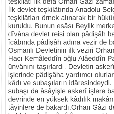
teşkilâtı ilk defâ Orhan Gâzi zamâ
İlk devlet teşkilâtında Anadolu Selçu
teşkilâtları örnek alınarak bir hü
kuruldu. Bunun esâsı Beylik merke
dîvâna devlet reisi olan pâdişâh baş
îcâbında pâdişâh adına vezir de ba
Osmanlı Devletinin ilk veziri Orhan
Hacı Kemâleddîn oğlu Alâeddîn Paş
ünvânını taşırlardı. Devletin asker
işlerinde pâdişâha yardımcı olurlar
kâdı ve subaşıların idâresindeydi. 
subaşı da âsâyişle askerî işlere b
devrinde en yüksek kâdılık makâmı
tâyinlere de bakardı.Orhan Gâzi d