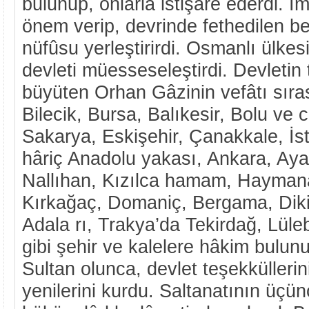
bulunup, onlarla istişâre ederdi. Î
önem verip, devrinde fethedilen be
nüfûsu yerleştirirdi. Osmanlı ülkesi
devleti müesseseleştirdi. Devletin t
büyüten Orhan Gâzinin vefâtı sıra
Bilecik, Bursa, Balıkesir, Bolu ve c
Sakarya, Eskişehir, Çanakkale, İst
hâriç Anadolu yakası, Ankara, Aya
Nallıhan, Kızılca hamam, Haymana
Kırkağaç, Domaniç, Bergama, Diki
Adala rı, Trakya’da Tekirdağ, Lüle
gibi şehir ve kalelere hâkim bulu
Sultan olunca, devlet teşekküllerin
yenilerini kurdu. Saltanatının üçün