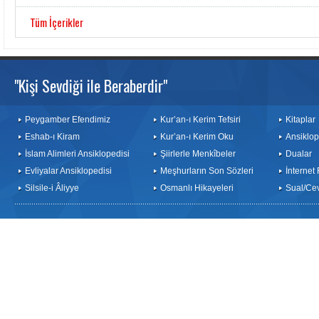
Tüm İçerikler
"Kişi Sevdiği ile Beraberdir"
Peygamber Efendimiz
Kur’an-ı Kerim Tefsiri
Kitaplar
Eshab-ı Kiram
Kur’an-ı Kerim Oku
Ansiklop
İslam Alimleri Ansiklopedisi
Şiirlerle Menkîbeler
Dualar
Evliyalar Ansiklopedisi
Meşhurların Son Sözleri
İnternet
Silsile-i Âliyye
Osmanlı Hikayeleri
Sual/Ce