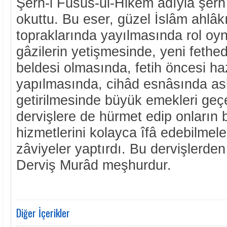
Şerh-i Füsûs-ül-Hikem adıyla şerh 
okuttu. Bu eser, güzel İslâm ahlâ
topraklarında yayılmasında rol oy
gâzilerin yetişmesinde, yeni fethed
beldesi olmasında, fetih öncesi haz
yapılmasında, cihâd esnâsında as
getirilmesinde büyük emekleri geç
dervişlere de hürmet edip onların 
hizmetlerini kolayca îfâ edebilmeler
zâviyeler yaptırdı. Bu dervişlerde
Derviş Murâd meşhurdur.
Diğer İçerikler