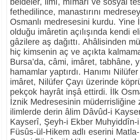
beldeler, ilmî, mîmârî ve sosyal tes
fethedilince, manastırını medreseye
Osmanlı medresesini kurdu. Yine İ
olduğu imâretin açılışında kendi eli
gâzilere aş dağıttı. Ahâlisinden m
hiç kimsenin aç ve açıkta kalmama
Bursa’da, câmi, imâret, tabhâne, y
hamamlar yaptırdı. Hanımı Nilüfer 
imâret, Nilüfer Çayı üzerinde köpr
pekçok hayrât inşâ ettirdi. İlk Os
İznik Medresesinin müderrisliğine z
ilimlerde derin âlim Dâvûd-i Kayser
Kayserî, Şeyh-i Ekber Muhyiddîn-i 
Füsûs-ül-Hikem adlı eserini Matla-ı