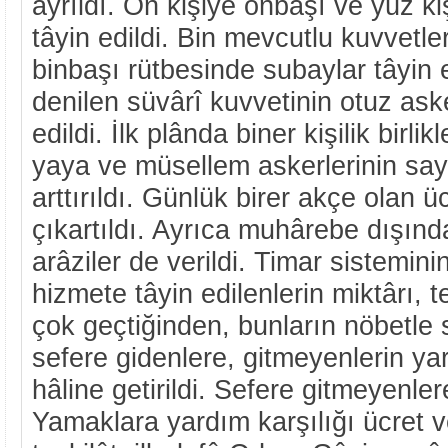
ayrıldı. On kişiye onbaşı ve yüz ki
tâyin edildi. Bin mevcutlu kuvvetle
binbaşı rütbesinde subaylar tâyin 
denilen süvârî kuvvetinin otuz aske
edildi. İlk plânda biner kişilik birli
yaya ve müsellem askerlerinin say
arttırıldı. Günlük birer akçe olan üc
çıkartıldı. Ayrıca muhârebe dışında
arâziler de verildi. Timar sisteminin
hizmete tâyin edilenlerin miktârı, t
çok geçtiğinden, bunların nöbetle 
sefere gidenlere, gitmeyenlerin ya
hâline getirildi. Sefere gitmeyenle
Yamaklara yardım karşılığı ücret ve