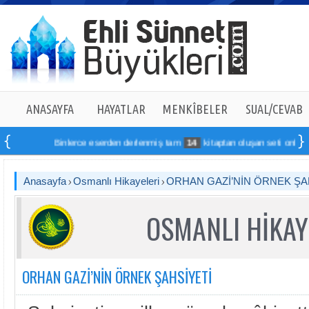
ANASAYFA
HAYATLAR
MENKÎBELER
SUAL/CEVAB
Binlerce eserden derlenmiş tam
14
kitaptan oluşan seti online sipariş v
Anasayfa
Osmanlı Hikayeleri
ORHAN GAZİ’NİN ÖRNEK ŞA
OSMANLI HİKAY
ORHAN GAZİ’NİN ÖRNEK ŞAHSİYETİ