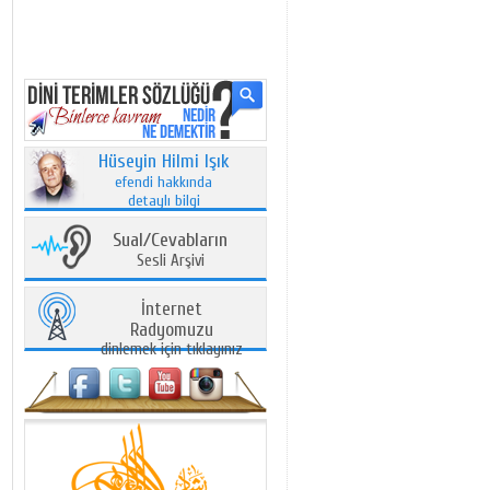
Hüseyin Hilmi Işık
efendi hakkında
detaylı bilgi
Sual/Cevabların
Sesli Arşivi
İnternet
Radyomuzu
dinlemek için tıklayınız