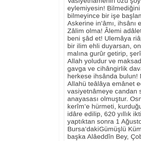
Vasiyetnâmenin özü şöyle
eylemiyesin! Bilmediğini
bilmeyince bir işe başla
Askerine in’âmı, ihsânı e
Zâlim olma! Âlemi adâlet
beni şâd et! Ulemâya riây
bir ilim ehli duyarsan, o
malına gurûr getirip, şe
Allah yoludur ve maksadı
gavga ve cihângirlik dav
herkese ihsânda bulun! M
Allahü teâlâya emânet e
vasiyetnâmeye candan s
anayasası olmuştur. Osm
kerîm’e hürmeti, kurduğu
idâre edilip, 620 yıllık 
yaptıktan sonra 1 Ağustos
Bursa’dakiGümüşlü Küm
başka Alâeddîn Bey, Ço