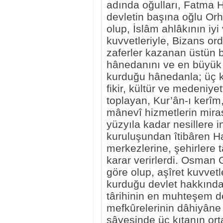
adında oğulları, Fatma 
devletin başına oğlu Or
olup, İslâm ahlâkının iyi
kuvvetleriyle, Bizans or
zaferler kazanan üstün
hânedanını ve en büyük 
kurduğu hânedanla; üç kıt
fikir, kültür ve medeniy
toplayan, Kur’ân-ı kerîm,
mânevî hizmetlerin miras
yüzyıla kadar nesillere in
kuruluşundan îtibâren H
merkezlerine, şehirlere 
karar verirlerdi. Osman 
göre olup, aşîret kuvvet
kurduğu devlet hakkındaki
târihinin en muhteşem dev
mefkûrelerinin dâhiyâne t
sâyesinde üç kıtanın or