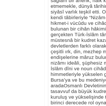
sağlam bir âhenk, halk k
etmemekle, dünyâ târihin
siyâsî varlık teşkil etti.
kendi tâbirleriyle “Nizâm
hikmet-i vücûdu ve cihâdı
bulunan bir cihân hâkim
gerçekten Türk-İslâm tâ
müstesnâ bir kudret kaza
devletlerden farklı olarak
çeşitli ırk, din, mezhep
endişelerine mâruz bulu
nizâmı ideâli, şüphesiz 
İslâm dîni ve noun cihâ
himmetleriyle yükselen 
Bursa’ya ve bu medeniye
aradaOsmanlı Devletinin
tasavvuf da büyük kudre
kuruluş ve yükselişinde ta
birinci derecede rol oyna