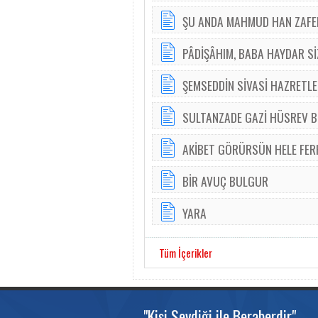
ŞU ANDA MAHMUD HAN ZAFE
PÂDİŞÂHIM, BABA HAYDAR SİZ
ŞEMSEDDİN SİVASİ HAZRETLER
SULTANZADE GAZİ HÜSREV BE
AKİBET GÖRÜRSÜN HELE FE
BİR AVUÇ BULGUR
YARA
Tüm İçerikler
"Kişi Sevdiği ile Beraberdir"