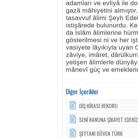
adamları ve evliyâ ile d
gazâ mâhiyetini almıştı
tasavvuf âlimi Şeyh Ede
istişârede bulunurdu. K
da İslâm âlimlerine hürme
gösterilmesi ni ve her iş
vasiyete lâyıkıyla uyan O
zâviye, imâret, dârülkurr
yetişen âlimlerle dünyây
mânevî güç ve emeklerin
Diğer İçerikler
DİŞ KİRASI REKORU
SENİ KANUNA ŞİKAYET EDERİZ
ŞEYTANI DÖVEN TÜRK