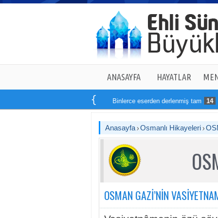
ANASAYFA
HAYATLAR
MEN
Binlerce eserden derlenmiş tam
14
kitaptan 
Anasayfa
Osmanlı Hikayeleri
OS
OSM
OSMAN GAZİ’NİN VASİYETNA