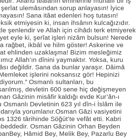
dir:“Allahü teâlânın emirlerine muhalif bir iş
 şerîat ulemâsından sorup anlayasın! İyice
mayasın! Sana itâat edenleri hoş tutasın!
ksik etmiyesin ki, insan ihsânın kulcağızıdır.
le şenlendir ve Allah için cihâdı terk etmiyerek
et eyle ki, şerîat işleri nizâm bulsun! Nerede
na rağbet, ikbâl ve hilm göster! Askerine ve
rîat ehlinden uzaklaşma! Bizim mesleğimiz
mız Allah’ın dînini yaymaktır. Yoksa, kuru
âsı değildir. Sana da bunlar yaraşır. Dâimâ
emleket işlerini noksansız gör! Hepinizi
diyorum.” Osmanlı sultanları, bu
arılmış, devletin 600 sene hiç değişmeyen
an Gâzinin misâfir kaldığı evde Kur’ân-ı
 Osmanlı Devletinin 623 yıl dîn-i İslâm ile
iktidarıyla yorumlanır.Osman Gâzi vasiyetini
 1326 târihinde Söğüt’te vefât etti. Kabri
beddedir. Osman Gâzinin Orhan Beyden
banBey, Hâmid Bey, Melik Bey, Pazarlu Bey