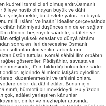
n kudretli temsilcileri olmuşlardır.Osmanlı
r âileye nasîb olmayan büyük ve dâhî
ndan yetiştirmekle, bu devlete yalnız en büyük
nu millî, İslâmî ve insânî idealler çerçevesinde
ak cihân hâkimiyeti düşüncesinin de en sağlam
İslâm dîninin, beşeriyeti saâdete, adâlete ve
 îlân ettiği yüksek esaslar ve dünyâ nizâmı
mdan sonra en ileri derecesine Osmanlı
lı sultanları ilmi ve ilim adamlarını
tan üstün tuttular. Kemâl sâhibi ilim erbâbını
 rağbet gösterdiler. Pâdişâhlar, savaşta ve
nlenmesinde, dînin bildirdiği hükümlere sâdık
ndiler. İşlerinde âlimlerle istişâre eylediler.
rlanıp, düzenlenmesini ve teftişini onlara
etlere onları da dâhil ettiler. Bunun için
â sınıfı, hürmetli bir mevkideydi. Bu yüzden
çok, adâleti yerleştiren kânunlar
 kavimler, dinler ve mezhepler arasında