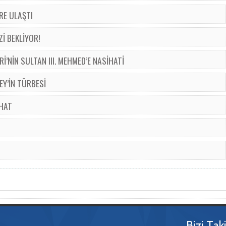
RE ULAŞTI
İ BEKLİYOR!
İ’NİN SULTAN III. MEHMED’E NASİHATİ
Y’İN TÜRBESİ
RHAT
Bizi Tak