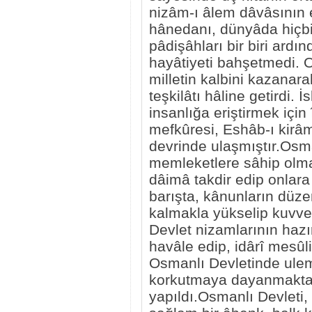
nizâm-ı âlem dâvâsının e
hânedanı, dünyâda hiçbi
pâdişâhları bir biri ardı
hayâtiyeti bahşetmedi. O
milletin kalbini kazanar
teşkilâtı hâline getirdi. 
insanlığa eriştirmek için
mefkûresi, Eshâb-ı kirâ
devrinde ulaşmıştır.Osman
memleketlere sâhip olmak
dâimâ takdir edip onlara
barışta, kânunların düze
kalmakla yükselip kuvvetle
Devlet nizamlarının hazı
havâle edip, idârî mesûliy
Osmanlı Devletinde ulem
korkutmaya dayanmaktan 
yapıldı.Osmanlı Devleti,