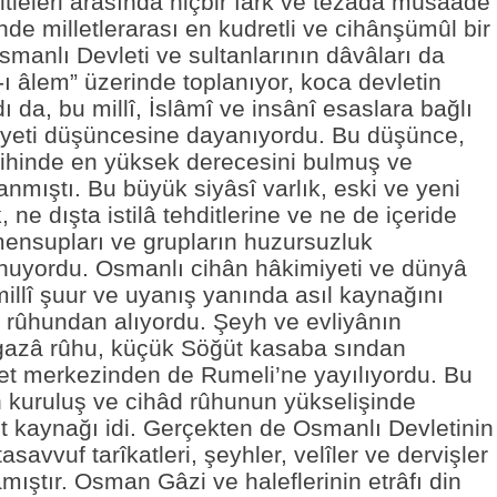
itleleri arasında hiçbir fark ve tezâda müsâade
de milletlerarası en kudretli ve cihânşümûl bir
 Osmanlı Devleti ve sultanlarının dâvâları da
-ı âlem” üzerinde toplanıyor, koca devletin
 da, bu millî, İslâmî ve insânî esaslara bağlı
iyeti düşüncesine dayanıyordu. Bu düşünce,
rihinde en yüksek derecesini bulmuş ve
nmıştı. Bu büyük siyâsî varlık, eski ve yeni
, ne dışta istilâ tehditlerine ve ne de içeride
 mensupları ve grupların huzursuzluk
nuyordu. Osmanlı cihân hâkimiyeti ve dünyâ
millî şuur ve uyanış yanında asıl kaynağını
d rûhundan alıyordu. Şeyh ve evliyânın
gazâ rûhu, küçük Söğüt kasaba sından
t merkezinden de Rumeli’ne yayılıyordu. Bu
 kuruluş ve cihâd rûhunun yükselişinde
t kaynağı idi. Gerçekten de Osmanlı Devletinin
savvuf tarîkatleri, şeyhler, velîler ve dervişler
mıştır. Osman Gâzi ve haleflerinin etrâfı din