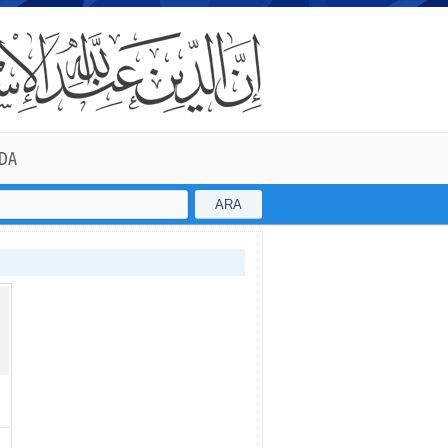
DA
ARA