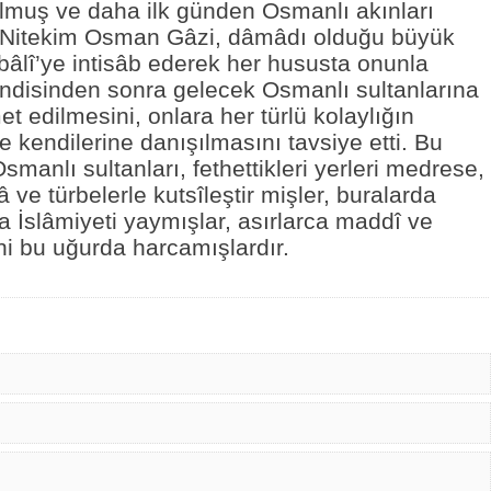
olmuş ve daha ilk günden Osmanlı akınları
r.Nitekim Osman Gâzi, dâmâdı olduğu büyük
bâlî’ye intisâb ederek her hususta onunla
endisinden sonra gelecek Osmanlı sultanlarına
t edilmesini, onlara her türlü kolaylığın
te kendilerine danışılmasını tavsiye etti. Bu
smanlı sultanları, fethettikleri yerleri medrese,
â ve türbelerle kutsîleştir mişler, buralarda
a İslâmiyeti yaymışlar, asırlarca maddî ve
i bu uğurda harcamışlardır.