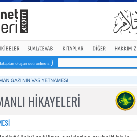
KÎBELER
SUAL/CEVAB
KİTAPLAR
DİĞER
HAKKIMIZ
oluşan seti online sipariş verebilirsiniz
MAN GAZİ’NİN VASİYETNAMESİ
ANLI HİKAYELERİ
MESİ