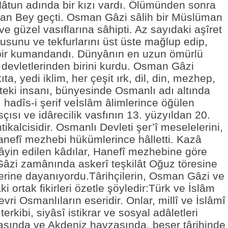
Hâtun adında bir kızı vardı. Ölümünden sonra
han Bey geçti. Osman Gâzi sâlih bir Müslüman
 ve güzel vasıflarına sâhipti. Az sayıdaki aşîret
dusunu ve tekfurlarını üst üste mağlup edip,
 bir kumandandı. Dünyânın en uzun ömürlü
devletlerinden birini kurdu. Osman Gâzi
a, yedi iklim, her çeşit ırk, dil, din, mezhep,
etteki insanı, bünyesinde Osmanlı adı altında
 hadîs-i şerif veİslâm âlimlerince öğülen
çısı ve idârecilik vasfının 13. yüzyıldan 20.
tikalcisidir. Osmanlı Devleti şer’î meselelerini,
anefî mezhebi hükümlerince hâlletti. Kazâ
tâyin edilen kâdılar, Hanefî mezhebine göre
Gâzi zamânında askerî teşkilât Oğuz töresine
lerine dayanıyordu.Târihçilerin, Osman Gâzi ve
 ortak fikirleri özetle şöyledir:Türk ve İslâm
ri Osmanlıların eseridir. Onlar, millî ve İslâmî
erkibi, siyâsî istikrar ve sosyal adâletleri
tasında ve Akdeniz havzasında, beşer târihinde