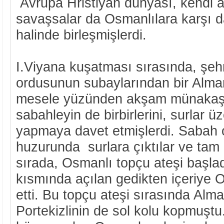
Avrupa Hristiyan dünyası, kendi a
savaşsalar da Osmanlılara karşı d
halinde birleşmişlerdi.
I.Viyana kuşatması sırasında, şeh
ordusunun subaylarından bir Alman i
mesele yüzünden akşam münakaşa
sabahleyin de birbirlerini, surlar ü
yapmaya davet etmişlerdi. Sabah 
huzurunda surlara çıktılar ve tam kı
sırada, Osmanlı topçu ateşi başlad
kısmında açılan gedikten içeriye
etti. Bu topçu ateşi sırasında Alm
Portekizlinin de sol kolu kopmuştu.