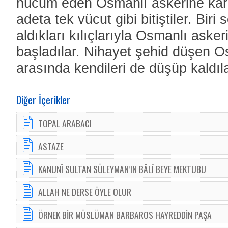
hücum eden Osmanlı askerine karş
adeta tek vücut gibi bitiştiler. Biri 
aldıkları kılıçlarıyla Osmanlı aske
başladılar. Nihayet şehid düşen O
arasında kendileri de düşüp kaldıla
Diğer İçerikler
TOPAL ARABACI
ASTAZE
KANUNÎ SULTAN SÜLEYMAN’IN BÂLÎ BEYE MEKTUBU
ALLAH NE DERSE ÖYLE OLUR
ÖRNEK BİR MÜSLÜMAN BARBAROS HAYREDDİN PAŞA