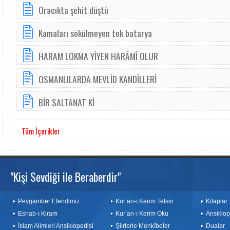
Oracıkta şehit düştü
Kamaları sökülmeyen tek batarya
HARAM LOKMA YİYEN HARÂMÎ OLUR
OSMANLILARDA MEVLİD KANDİLLERİ
BİR SALTANAT Kİ
Tüm İçerikler
"Kişi Sevdiği ile Beraberdir"
Peygamber Efendimiz
Kur’an-ı Kerim Tefsiri
Kitaplar
Eshab-ı Kiram
Kur’an-ı Kerim Oku
Ansiklop
İslam Alimleri Ansiklopedisi
Şiirlerle Menkîbeler
Dualar