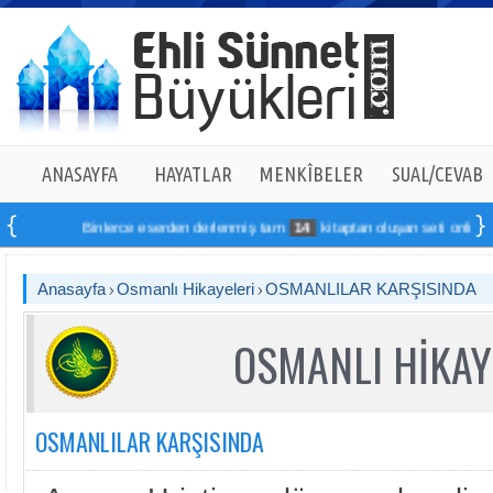
ANASAYFA
HAYATLAR
MENKÎBELER
SUAL/CEVAB
Binlerce eserden derlenmiş tam
14
kitaptan oluşan seti online sipar
Anasayfa
Osmanlı Hikayeleri
OSMANLILAR KARŞISINDA
OSMANLI HİKAY
OSMANLILAR KARŞISINDA