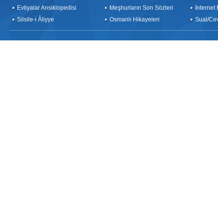
Evliyalar Ansiklopedisi
Meşhurların Son Sözleri
İnternet
Silsile-i Âliyye
Osmanlı Hikayeleri
Sual/Ce