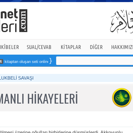
KÎBELER
SUAL/CEVAB
KİTAPLAR
DİĞER
HAKKIMIZ
taptan oluşan seti online sipariş verebilirsiniz
LUKBELİ SAVAŞI
ANLI HİKAYELERİ
lmesi üzerine oğulları birbirlerine düşmüşlerdi. Akkoyunlu