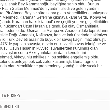
ıyla İshak Bey Karamanoğlu beyliğine sahip oldu. Bunun
y Fatih Sultan Mehmed'den yardım istedi ve gelen yardım
kat Pir Ahmed Bey bir süre sonra gidip Venediklilerle anlaşınca,
an Mehmed, Karaman Seferi'ne çıkmaya karar verdi. Konya ve
dı. Karaman halkı İstanbul'a ve çeşitli yerlere göç ettirildiler.
u hükümdarı Uzun Hasan'a sığındı. Bu olay Osmanlılarla
na neden oldu. Osmanlılar Avrupa ve Anadolu'daki topraklarını
eti'de Doğu Anadolu, Kafkasya, İran ve Irak üzerinde hakimiyet
en iki Türk Devleti arasında büyük bir savaş kaçınılmaz olmuştu.
473'de yapılan savaşta, devrin en kuvvetli savaş tekniğine ve
dusu, Uzun Hasan'ın kuvvetli süvarilerden kurulmuş olan
u savaştan sonra Akkoyunlular bir daha kendilerini
ehmed, Akkoyunlu tehlikesini bu şekilde engellemiş oldu.
sefer düzenleyip pek çok zafer kazanmıştı. Buna rağmen
nda olan Memlüklerle problemler yaşandığı halde sıcak bir
OLLA HÜSREV
SON MEKTUBU