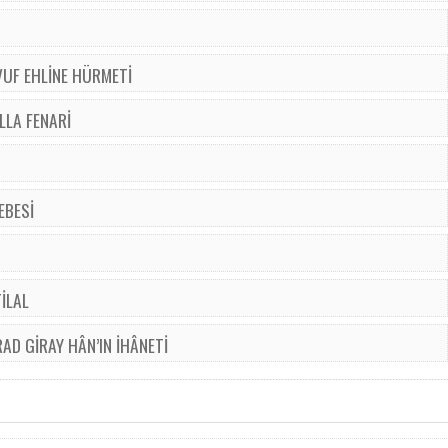
VUF EHLİNE HÜRMETİ
LLA FENARİ
EBESİ
)
TİLAL
D GİRAY HÂN’IN İHÂNETİ