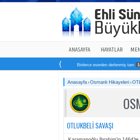
ANASAYFA
HAYATLAR
MEN
Binlerce eserden derlenmiş tam
14
ki
Anasayfa
Osmanlı Hikayeleri
OT
OSM
OTLUKBELİ SAVAŞI
Karamanoğlu İbrahim'in 1464'te ö