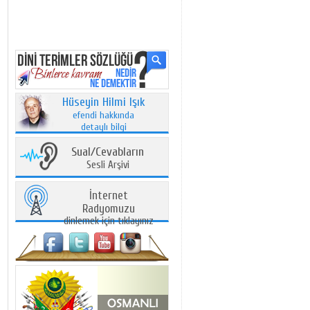
Hüseyin Hilmi Işık
efendi hakkında
detaylı bilgi
Sual/Cevabların
Sesli Arşivi
İnternet
Radyomuzu
dinlemek için tıklayınız