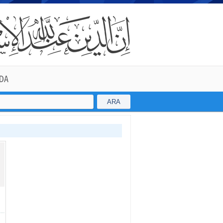
DA
ARA