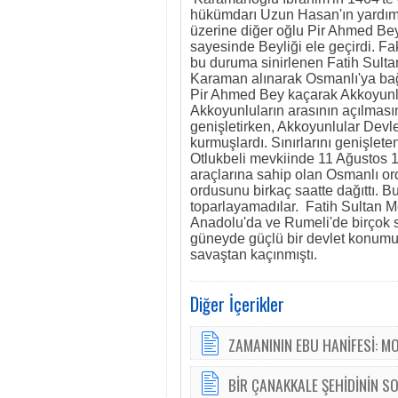
hükümdarı Uzun Hasan'ın yardım
üzerine diğer oğlu Pir Ahmed Be
sayesinde Beyliği ele geçirdi. Fa
bu duruma sinirlenen Fatih Sult
Karaman alınarak Osmanlı'ya bağlan
Pir Ahmed Bey kaçarak Akkoyunl
Akkoyunluların arasının açılması
genişletirken, Akkoyunlular Devl
kurmuşlardı. Sınırlarını genişlet
Otlukbeli mevkiinde 11 Ağustos 1
araçlarına sahip olan Osmanlı or
ordusunu birkaç saatte dağıttı. B
toparlayamadılar. Fatih Sultan M
Anadolu'da ve Rumeli'de birçok 
güneyde güçlü bir devlet konumu
savaştan kaçınmıştı.
Diğer İçerikler
ZAMANININ EBU HANİFESİ: M
BİR ÇANAKKALE ŞEHİDİNİN 