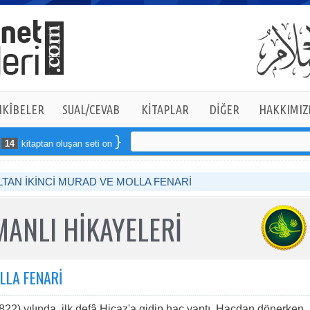
KÎBELER
SUAL/CEVAB
KİTAPLAR
DİĞER
HAKKIMIZ
4
kitaptan oluşan seti online sipariş verebilirsiniz
LTAN İKİNCİ MURAD VE MOLLA FENARİ
ANLI HİKAYELERİ
LLA FENARİ
822) yılında, ilk defâ Hicaz'a gidip hac yaptı. Hacdan dönerken,