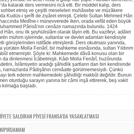
'da kalarak ders vermesini ricâ etti. Bir müddet kalıp, ders
le sohbet etmiş ve çeşitli meseleleri muhâsebe ve müzâkere
nda Kudüs-i şerîfi de ziyâret etmişti. Çelebi Sultan Mehmed Hân
u haccında Medîne-i münevverede iken, orada vefât eden büyük
si Muhammed Pârisâ'nın cenâze namazında bulundu. 1424
d Hân, onu ilk şeyhülislâm olarak tâyin etti. Bu vazifeyi, adâlet
letin mühim işlerinde, sultanlar ve devlet adamları kendisiyle
etli görüşlerinden istifâde etmişlerdi. Ders okutması yanında,
ı da yürüten Molla Fenârî, bir mahkeme esnâsında, sultan Yıldırım
abûl etmemiştir. Şöyle ki: Mahkemede dâvâ konusu olan bir
n da dinlenmesi îcâbetmişti. Kâdı Molla Fenârî, huzûrunda
ini, İslâmiyetin aradığı şâhidlik şartların dan biri kendisinde
 da, namazlarda Pâdişâhın cemâatte görülmemesiydi. Çünkü
mayı terk edenin mahkemedeki şâhidliği makbûl değildir. Bunun
en oturduğu sarayın yanına bir câmi inşâ ettirerek, beş vakit
 kılmağa başladı.
AMİYETE SALDIRAN PİYESİ FRANSA’DA YASAKLATMASI
E KIPIRDAMAM