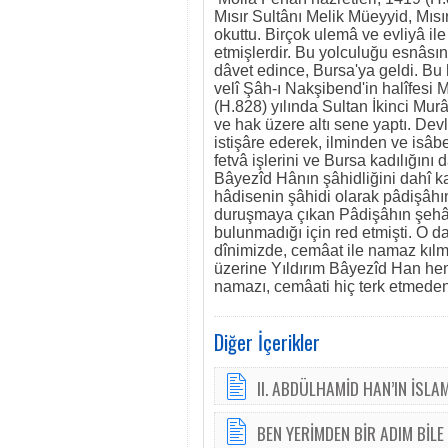
Mısır Sultânı Melik Müeyyid, Mısır
okuttu. Birçok ulemâ ve evliyâ i
etmişlerdir. Bu yolculuğu esnâsı
dâvet edince, Bursa'ya geldi. B
velî Şâh-ı Nakşibend'in halîfe
(H.828) yılında Sultan İkinci Murâ
ve hak üzere altı sene yaptı. Dev
istişâre ederek, ilminden ve isâb
fetvâ işlerini ve Bursa kadılığın
Bâyezîd Hânın şâhidliğini dahî k
hâdisenin şâhidi olarak pâdişâhı
duruşmaya çıkan Pâdişâhın şehâdet
bulunmadığı için red etmişti. O
dînimizde, cemâat ile namaz kıl
üzerine Yıldırım Bâyezîd Han hem
namazı, cemâati hiç terk etmeden
Diğer İçerikler
II. ABDÜLHAMİD HAN’IN İSL
BEN YERİMDEN BİR ADIM BİL