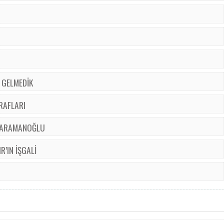
 GELMEDİK
RAFLARI
 KARAMANOĞLU
’IN İŞGALİ