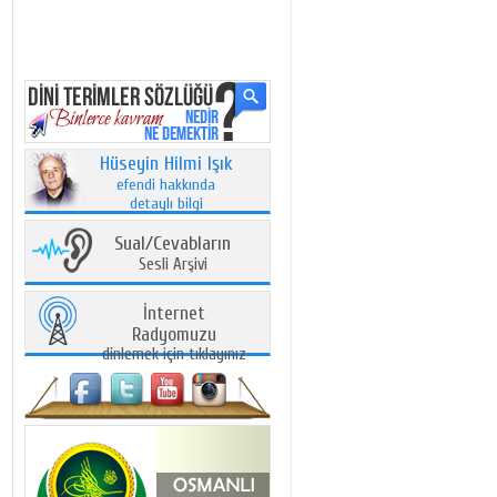
Hüseyin Hilmi Işık
efendi hakkında
detaylı bilgi
Sual/Cevabların
Sesli Arşivi
İnternet
Radyomuzu
dinlemek için tıklayınız