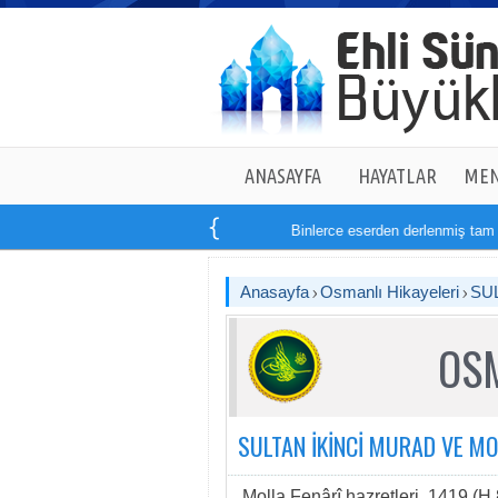
ANASAYFA
HAYATLAR
MEN
Binlerce eserden derlenmiş tam
1
Anasayfa
Osmanlı Hikayeleri
SU
OSM
SULTAN İKİNCİ MURAD VE MO
Molla Fenârî hazretleri, 1419 (H.