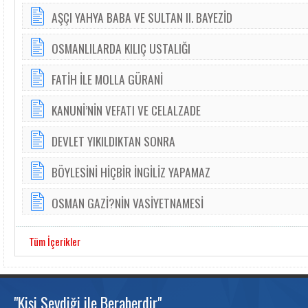
AŞÇI YAHYA BABA VE SULTAN II. BAYEZİD
OSMANLILARDA KILIÇ USTALIĞI
FATİH İLE MOLLA GÜRANİ
KANUNİ’NİN VEFATI VE CELALZADE
DEVLET YIKILDIKTAN SONRA
BÖYLESİNİ HİÇBİR İNGİLİZ YAPAMAZ
OSMAN GAZİ?NİN VASİYETNAMESİ
Tüm İçerikler
"Kişi Sevdiği ile Beraberdir"