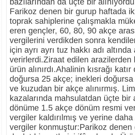
bazılarından da üçte bir alınıyord
Farikoz denen bir gurup haftada ik
toprak sahiplerine çalışmakla mükel
eren gençler, 60, 80, 90 akçe ara
vergilerini verdikden sonra ken­diler
için ayrı ayrı tuz hakkı adı altınd
verirlerdi.Ziraat edilen arazilerden
ürün alınırdı.Ahalinin kısrağı katı
doğursa 25 akçe; inekleri doğursa
ve kuzu­dan bir akçe alınırmış. L
kazalarında mahsulatdan üçte bir 
dönüme 1.5 akçe dönüm resmi veri
vergiler kaldırılmış ve yerine daha 
vergiler konmuştur:Parikoz denen 