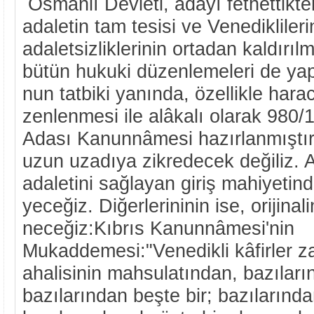
Osmanlı Devleti, adayı fethettikte
adaletin tam tesisi ve Venediklileri
adaletsizliklerinin ortadan kaldırıl
bütün hukuki düzenlemeleri de yap
nun tatbiki yanında, özellikle harac
zenlenmesi ile alâkalı olarak 980/1
Adası Kanunnâmesi hazırlanmıştı
uzun uzadıya zikredecek değiliz. A
adaletini sağlayan giriş mahiyetind
yeceğiz. Diğerlerininin ise, orijinal
neceğiz:Kıbrıs Kanunnâmesi'nin
Mukaddemesi:"Venedikli kâfirler 
ahalisinin mah­sulatından, bazıların
bazılarından beşte bir; bazılarında