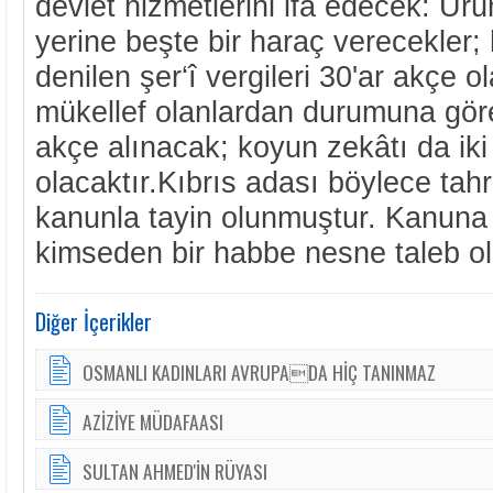
devlet hizmet­lerini ifâ edecek: Ürü
yerine beşte bir haraç verecekler;
denilen şer‘î vergileri 30'ar akçe o
mükellef olanlardan durumuna gör
akçe alınacak; koyun zekâtı da iki
olacaktır.Kıbrıs adası böylece tahri
kanunla tayin olunmuştur. Kanuna 
kimse­den bir habbe nesne taleb o
Diğer İçerikler
OSMANLI KADINLARI AVRUPADA HİÇ TANINMAZ
AZİZİYE MÜDAFAASI
SULTAN AHMED'İN RÜYASI