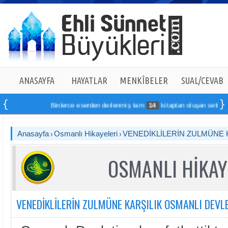
ANASAYFA
HAYATLAR
MENKÎBELER
SUAL/CEVAB
Binlerce eserden derlenmiş tam
14
kitaptan oluşan seti online s
Anasayfa
Osmanlı Hikayeleri
VENEDİKLİLERİN ZULMÜNE K
OSMANLI HİKAY
VENEDİKLİLERİN ZULMÜNE KARŞILIK OSMANLI DEVLE