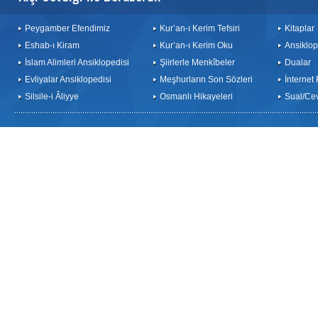
Peygamber Efendimiz
Kur’an-ı Kerim Tefsiri
Kitaplar
Eshab-ı Kiram
Kur’an-ı Kerim Oku
Ansiklop
İslam Alimleri Ansiklopedisi
Şiirlerle Menkîbeler
Dualar
Evliyalar Ansiklopedisi
Meşhurların Son Sözleri
İnternet
Silsile-i Âliyye
Osmanlı Hikayeleri
Sual/Ce