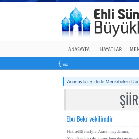
ANASAYFA
HAYATLAR
MEN
Anasayfa
Şiirlerle Menkıbeler
Dör
Şİİ
Ebu Bekr vekilimdir
Hak teâlâ emriyle, Arasat meydanına,
Yakut’tan bir taht konur, hem de tam ortası