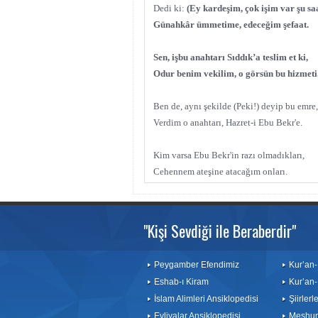
Dedi ki:
(Ey kardeşim, çok işim var şu saa
Günahkâr ümmetime, edeceğim şefaat.
Sen, işbu anahtarı Sıddık’a teslim et ki,
Odur benim vekilim, o görsün bu hizmeti
Ben de, aynı şekilde (Peki!) deyip bu emre,
Verdim o anahtarı, Hazret-i Ebu Bekr'e.
Kim varsa Ebu Bekr'in razı olmadıkları,
Cehennem ateşine atacağım onları.
"Kişi Sevdiği ile Beraberdir"
Peygamber Efendimiz
Kur’an-
Eshab-ı Kiram
Kur’an-
İslam Alimleri Ansiklopedisi
Şiirler
Evliyalar Ansiklopedisi
Meşhurl