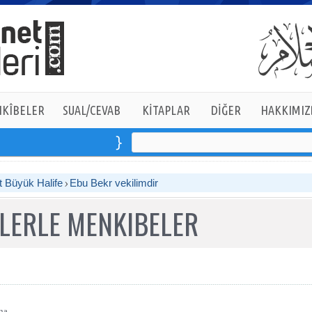
KÎBELER
SUAL/CEVAB
KİTAPLAR
DİĞER
HAKKIMIZ
Binlerce eserden derlenmiş tam
14
kitaptan oluşan 
t Büyük Halife
Ebu Bekr vekilimdir
RLERLE MENKIBELER
na.