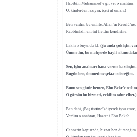
Habibim Muhammed’e git ver o anahtarı.
O, kimlerden razıysa, içeri al onları.)
Ben vardım bu emirle, Allah’ın Resulü’ne,
Rabbimizin emrini ilettim kendisine.
Lakin o buyurdu ki:
(Şu anda çok işim var
Ümmetim, bu mahşerde hayli sıkıntıdalar
Sen, işbu anahtarı bana verme kardeşim.
Bugün ben, ümmetime şefaat edeceğim.
Bunu sen götür hemen, Ebu Bekr’e teslim 
O görsün bu hizmeti, vekilim odur elbet.)
Ben dahi, (Baş üstüne!) diyerek işbu emre,
Verdim o anahtarı, Hazret-i Ebu Bekr'e.
Cennetin kapısında, bizzat ben duracağım.
O, kimden razı ise, içeri alacağım.