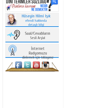
Hüseyin Hilmi Işık
efendi hakkında
detaylı bilgi
Sual/Cevabların
Sesli Arşivi
İnternet
Radyomuzu
dinlemek için tıklayınız