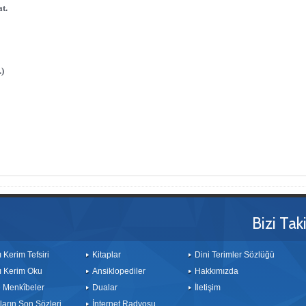
t.
.)
Bizi Tak
ı Kerim Tefsiri
Kitaplar
Dini Terimler Sözlüğü
ı Kerim Oku
Ansiklopediler
Hakkımızda
le Menkîbeler
Dualar
İletişim
arın Son Sözleri
İnternet Radyosu