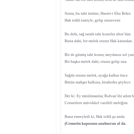
Sonra, bu taht üstüne, Hazret-i Ebu Bekir.
Hak teâlâ emriyle, gelip oturuverir.
Bu defa, sağ tarafa taht konulur altın’dan.
Buna dahi, bir melek oturur Hak katından.
Bir de gümüş taht konur, meydanın sol yan
Bir başka melek dahi, oturur gelip ona.
Sağda oturan melek, ayağa kalkar önce.
Bütün mahşer halkına, hitabeder şöylece:
Der ki: Ey müslümanlar, Rıdvan’dır adım 
Cennetlere müvekkel vazifeli meleğim.
Bana emreyledi ki, Hak teâlâ şu anda:
(Cennetin kapısının anahtarını al da.