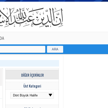
DA
ARA
seti online sipariş verebilirsiniz
DİĞER İÇERİKLER
Üst Kategori