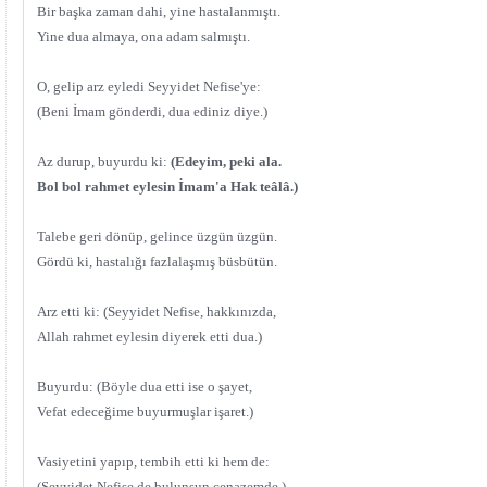
Bir başka zaman dahi, yine hastalanmıştı.
Yine dua almaya, ona adam salmıştı.
O, gelip arz eyledi Seyyidet Nefise'ye:
(Beni İmam gönderdi, dua ediniz diye.)
Az durup, buyurdu ki:
(Edeyim, peki ala.
Bol bol rahmet eylesin İmam'a Hak teâlâ.)
Talebe geri dönüp, gelince üzgün üzgün.
Gördü ki, hastalığı fazlalaşmış büsbütün.
Arz etti ki: (Seyyidet Nefise, hakkınızda,
Allah rahmet eylesin diyerek etti dua.)
Buyurdu: (Böyle dua etti ise o şayet,
Vefat edeceğime buyurmuşlar işaret.)
Vasiyetini yapıp, tembih etti ki hem de:
(Seyyidet Nefise de bulunsun cenazemde.)