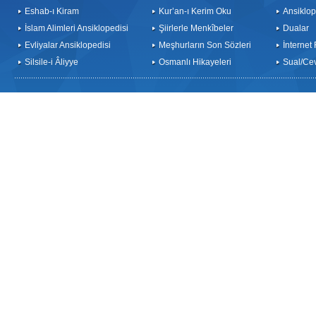
Eshab-ı Kiram
Kur’an-ı Kerim Oku
Ansiklop
İslam Alimleri Ansiklopedisi
Şiirlerle Menkîbeler
Dualar
Evliyalar Ansiklopedisi
Meşhurların Son Sözleri
İnternet
Silsile-i Âliyye
Osmanlı Hikayeleri
Sual/Ce