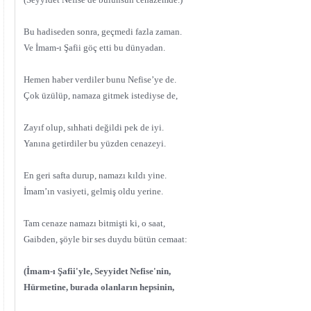
Bu hadiseden sonra, geçmedi fazla zaman.
Ve İmam-ı Şafii göç etti bu dünyadan.
Hemen haber verdiler bunu Nefise’ye de.
Çok üzülüp, namaza gitmek istediyse de,
Zayıf olup, sıhhati değildi pek de iyi.
Yanına getirdiler bu yüzden cenazeyi.
En geri safta durup, namazı kıldı yine.
İmam’ın vasiyeti, gelmiş oldu yerine.
Tam cenaze namazı bitmişti ki, o saat,
Gaibden, şöyle bir ses duydu bütün cemaat:
(İmam-ı Şafii'yle, Seyyidet Nefise'nin,
Hürmetine, burada olanların hepsinin,