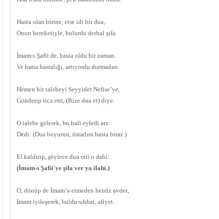
Hasta olan birine, etse idi bir dua,
Onun bereketiyle, bulurdu derhal şifa.
İmam-ı Şafii de, hasta oldu bir zaman.
Ve hatta hastalığı, artıyordu durmadan.
Hemen bir talebeyi Seyyidet Nefise’ye,
Gönderip rica etti, (Bize dua et) diye.
O talebe gelerek, bu hali eyledi arz.
Dedi: (Dua buyurun, üstadım hasta biraz.)
El kaldırıp, şöylece dua etti o dahi:
(İmam-ı Şafii'ye şifa ver ya ilahi.)
O, dönüp de İmam’a etmeden henüz avdet,
İmam iyileşerek, buldu sıhhat, afiyet.