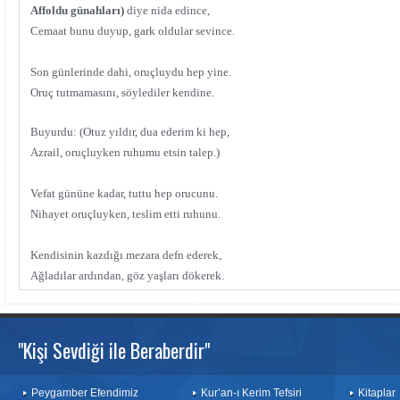
Affoldu
günahları)
diye nida edince,
Cemaat bunu duyup, gark oldular sevince.
Son günlerinde dahi, oruçluydu hep yine.
Oruç tutmamasını, söylediler kendine.
Buyurdu: (Otuz yıldır, dua ederim ki hep,
Azrail, oruçluyken ruhumu etsin talep.)
Vefat gününe kadar, tuttu hep orucunu.
Nihayet oruçluyken, teslim etti ruhunu.
Kendisinin kazdığı mezara defn ederek,
Ağladılar ardından, göz yaşları dökerek.
"Kişi Sevdiği ile Beraberdir"
Peygamber Efendimiz
Kur’an-ı Kerim Tefsiri
Kitaplar