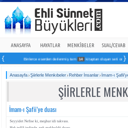
ANASAYFA
HAYATLAR
MENKÎBELER
SUAL/CEVAB
Binlerce eserden derlenmiş tam
14
kitaptan oluşan seti online sipa
Anasayfa
Şiirlerle Menkıbeler
Rehber İnsanlar
İmam-ı Şafii’y
ŞİİRLERLE MENK
İmam-ı Şafii’ye duası
Seyyidet
Nefise ki, meşhur idi takvası.
Hak teâlâ indinde, pek makbuldü duası.