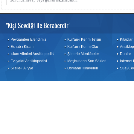
Sonunda, sevap veya günah kazanacaktır.
"Kişi Sevdiği ile Beraberdir"
Peygamber Efendimiz
Kur’an-ı Kerim Tefsiri
Kitaplar
Eshab-ı Kiram
Kur’an-ı Kerim Oku
Ansiklop
İslam Alimleri Ansiklopedisi
Şiirlerle Menkîbeler
Dualar
Evliyalar Ansiklopedisi
Meşhurların Son Sözleri
İnternet
Silsile-i Âliyye
Osmanlı Hikayeleri
Sual/Ce