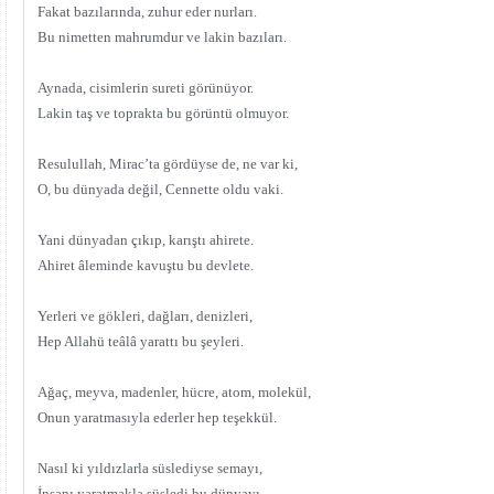
Fakat bazılarında, zuhur eder nurları.
Bu nimetten mahrumdur ve lakin bazıları.
Aynada, cisimlerin sureti görünüyor.
Lakin taş ve toprakta bu görüntü olmuyor.
Resulullah, Mirac’ta gördüyse de, ne var ki,
O, bu dünyada değil, Cennette oldu vaki.
Yani dünyadan çıkıp, karıştı ahirete.
Ahiret âleminde kavuştu bu devlete.
Yerleri ve gökleri, dağları, denizleri,
Hep Allahü teâlâ yarattı bu şeyleri.
Ağaç, meyva, madenler, hücre, atom, molekül,
Onun yaratmasıyla ederler hep teşekkül.
Nasıl ki yıldızlarla süslediyse semayı,
İnsanı yaratmakla süsledi bu dünyayı.