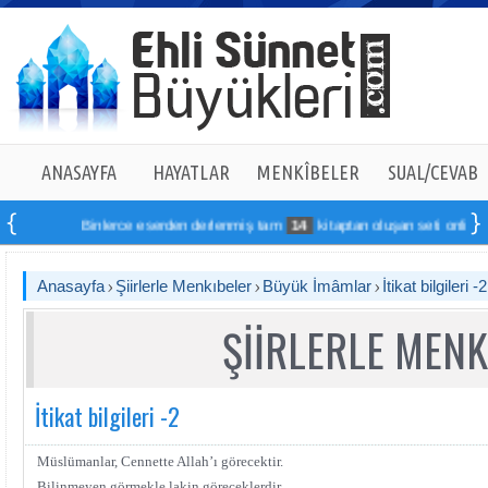
ANASAYFA
HAYATLAR
MENKÎBELER
SUAL/CEVAB
Binlerce eserden derlenmiş tam
14
kitaptan oluşan seti online sipar
Anasayfa
Şiirlerle Menkıbeler
Büyük İmâmlar
İtikat bilgileri -2
ŞİİRLERLE MENK
İtikat bilgileri -2
Müslümanlar, Cennette Allah’ı görecektir.
Bilinmeyen görmekle lakin göreceklerdir.