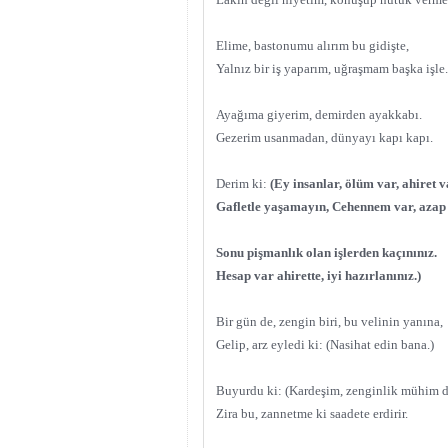
Elime, bastonumu alırım bu gidişte,
Yalnız bir iş yaparım, uğraşmam başka işle.
Ayağıma giyerim, demirden ayakkabı.
Gezerim usanmadan, dünyayı kapı kapı.
Derim ki:
(Ey insanlar, ölüm var, ahiret v
Gafletle yaşamayın, Cehennem var, azap 
Sonu pişmanlık olan işlerden kaçınınız.
Hesap var ahirette, iyi hazırlanınız.)
Bir gün de, zengin biri, bu velinin yanına,
Gelip, arz eyledi ki: (Nasihat edin bana.)
Buyurdu ki: (Kardeşim, zenginlik mühim d
Zira bu, zannetme ki saadete erdirir.