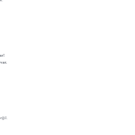
ar!
var.
eğil.