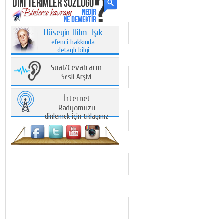
Hüseyin Hilmi Işık
efendi hakkında
detaylı bilgi
Sual/Cevabların
Sesli Arşivi
İnternet
Radyomuzu
dinlemek için tıklayınız