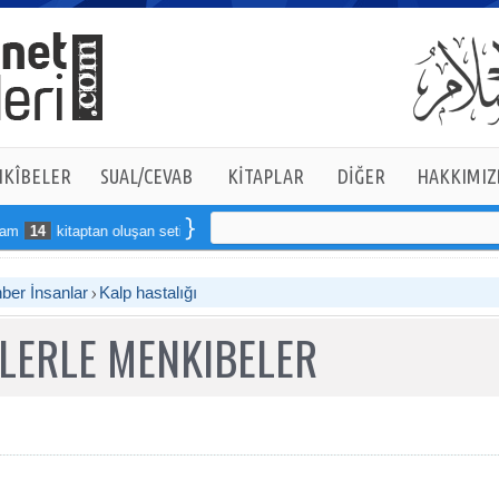
KÎBELER
SUAL/CEVAB
KİTAPLAR
DİĞER
HAKKIMIZ
4
kitaptan oluşan seti online sipariş verebilirsiniz
ber İnsanlar
Kalp hastalığı
RLERLE MENKIBELER