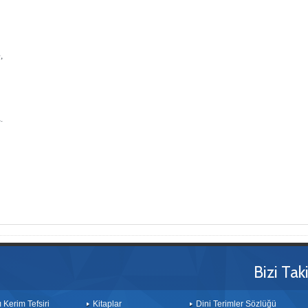
,
.
Bizi Tak
ı Kerim Tefsiri
Kitaplar
Dini Terimler Sözlüğü