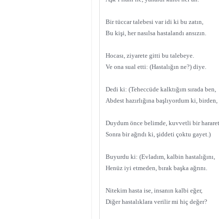
Bir tüccar talebesi var idi ki bu zatın,
Bu kişi, her nasılsa hastalandı ansızın.
Hocası, ziyarete gitti bu talebeye.
Ve ona sual etti: (Hastalığın ne?) diye.
Dedi ki: (Teheccüde kalktığım sırada ben,
Abdest hazırlığına başlıyordum ki, birden,
Duydum önce belimde, kuvvetli bir hararet
Sonra bir ağrıdı ki, şiddeti çoktu gayet.)
Buyurdu ki: (Evladım, kalbin hastalığını,
Henüz iyi etmeden, bırak başka ağrını.
Nitekim hasta ise, insanın kalbi eğer,
Diğer hastalıklara verilir mi hiç değer?