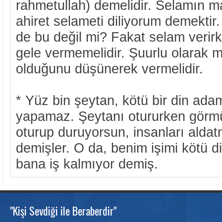
rahmetullah) demelidir. Selamın 
ahiret selameti diliyorum demekti
de bu değil mi? Fakat selam veri
gele vermemelidir. Şuurlu olarak 
olduğunu düşünerek vermelidir.
* Yüz bin şeytan, kötü bir din ada
yapamaz. Şeytanı otururken görm
oturup duruyorsun, insanları alda
demişler. O da, benim işimi kötü d
bana iş kalmıyor demiş.
"Kişi Sevdiği ile Beraberdir"