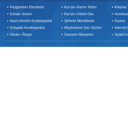
Peygamber Efendimiz
Kur’an-ı Kerim Tefsiri
Kitaplar
Eshab-ı Kiram
Kur’an-ı Kerim Oku
Ansiklop
İslam Alimleri Ansiklopedisi
Şiirlerle Menkîbeler
Dualar
Evliyalar Ansiklopedisi
Meşhurların Son Sözleri
İnternet
Silsile-i Âliyye
Osmanlı Hikayeleri
Sual/Ce