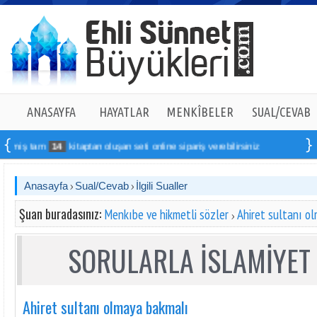
ANASAYFA
HAYATLAR
MENKÎBELER
SUAL/CEVAB
nmiş tam
14
kitaptan oluşan seti online sipariş verebilirsiniz
Anasayfa
Sual/Cevab
İlgili Sualler
Şuan buradasınız:
Menkıbe ve hikmetli sözler
Ahiret sultanı o
SORULARLA İSLAMİYET 
Ahiret sultanı olmaya bakmalı