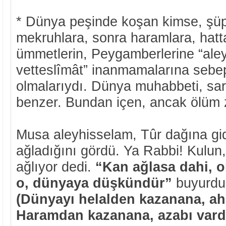
* Dünya peşinde koşan kimse, şüp
mekruhlara, sonra haramlara, hatt
ümmetlerin, Peygamberlerine “ale
vetteslîmât” inanmamalarına seb
olmalarıydı. Dünya muhabbeti, sa
benzer. Bundan içen, ancak ölüm 
Musa aleyhisselam, Tûr dağına gid
ağladığını gördü. Ya Rabbi! Kulun
ağlıyor dedi.
“Kan ağlasa dahi, 
o, dünyaya düşkündür”
buyurdu.
(Dünyayı helalden kazanana, ahi
Haramdan kazanana, azabı vard