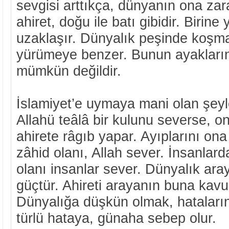
sevgisi arttıkça, dünyanın ona zara
ahiret, doğu ile batı gibidir. Birin
uzaklaşır. Dünyalık peşinde koşm
yürümeye benzer. Bunun ayakları
mümkün değildir.
İslamiyet’e uymaya mani olan şeyl
Allahü teâlâ bir kulunu severse, 
ahirete râgıb yapar. Ayıplarını ona
zâhid olanı, Allah sever. İnsanlar
olanı insanlar sever. Dünyalık ar
güçtür. Ahireti arayanın buna kavu
Dünyalığa düşkün olmak, hataların
türlü hataya, günaha sebep olur.