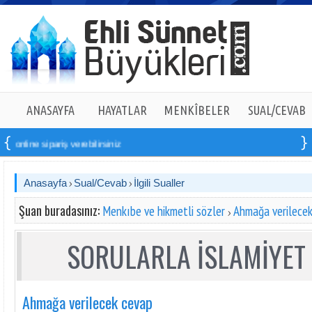
ANASAYFA
HAYATLAR
MENKÎBELER
SUAL/CEVAB
line sipariş verebilirsiniz
Anasayfa
Sual/Cevab
İlgili Sualler
Şuan buradasınız:
Menkıbe ve hikmetli sözler
Ahmağa verilece
SORULARLA İSLAMİYET 
Ahmağa verilecek cevap