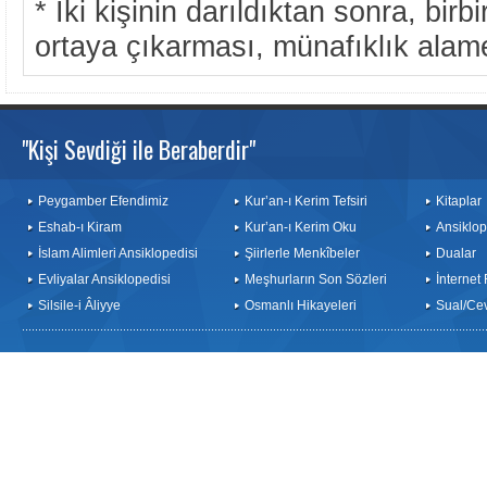
* İki kişinin darıldıktan sonra, birbi
ortaya çıkarması, münafıklık alame
"Kişi Sevdiği ile Beraberdir"
Peygamber Efendimiz
Kur’an-ı Kerim Tefsiri
Kitaplar
Eshab-ı Kiram
Kur’an-ı Kerim Oku
Ansiklop
İslam Alimleri Ansiklopedisi
Şiirlerle Menkîbeler
Dualar
Evliyalar Ansiklopedisi
Meşhurların Son Sözleri
İnternet
Silsile-i Âliyye
Osmanlı Hikayeleri
Sual/Ce