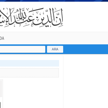
DA
ARA