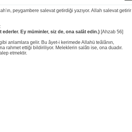
ah'ın, peygambere salevat getirdiği yazıyor. Allah salevat getirir
:
t ederler. Ey müminler, siz de, ona salât edin.)
[Ahzab 56]
gibi anlamlara gelir. Bu âyet-i kerimede Allahü teâlânın,
ahmet ettiği bildiriliyor. Meleklerin salâtı ise, ona duadır.
alep etmektir.