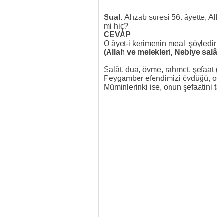
Sual:
Ahzab suresi 56. âyette, All
mi hiç?
CEVAP
O âyet-i kerimenin meali şöyledir
(Allah ve melekleri, Nebiye salâ
Salât, dua, övme, rahmet, şefaat 
Peygamber efendimizi övdüğü, ona r
Müminlerinki ise, onun şefaatini t