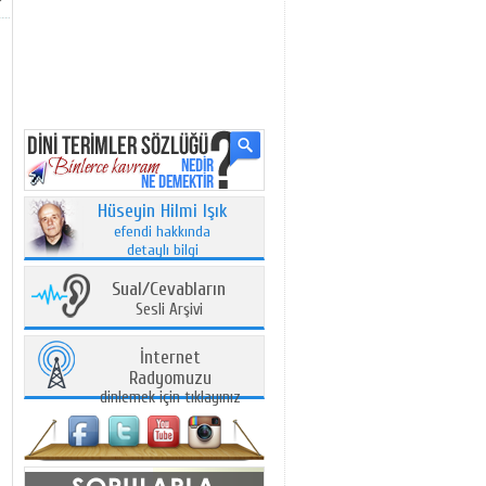
Hüseyin Hilmi Işık
efendi hakkında
detaylı bilgi
Sual/Cevabların
Sesli Arşivi
İnternet
Radyomuzu
dinlemek için tıklayınız