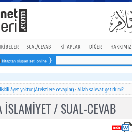
KÎBELER
SUAL/CEVAB
KİTAPLAR
DİĞER
HAKKIMIZ
aptan oluşan seti online sipariş verebilirsiniz
lişkili âyet yoktur (Ateistlere cevaplar)
Allah salevat getirir mi?
 İSLAMİYET / SUAL-CEVAB