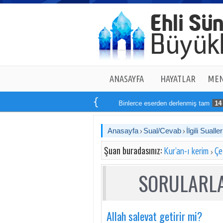
ANASAYFA
HAYATLAR
MEN
Binlerce eserden derlenmiş tam
14
kit
Anasayfa
Sual/Cevab
İlgili Sualler
Şuan buradasınız:
Kur’an-ı kerim
Çe
SORULARLA
Allah salevat getirir mi?