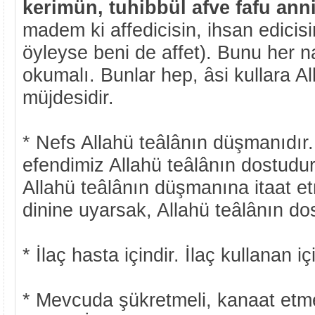
kerimün, tuhibbül afve fafu
ann
madem ki affedicisin, ihsan edicisi
öyleyse beni de affet). Bunu her
okumalı. Bunlar hep, âsi kullara Al
müjdesidir.
* Nefs Allahü teâlânın düşmanıdı
efendimiz Allahü teâlânın dostudu
Allahü teâlânın düşmanına itaat et
dinine uyarsak, Allahü teâlânın d
* İlaç hasta içindir. İlaç kullanan içi
* Mevcuda şükretmeli, kanaat etm