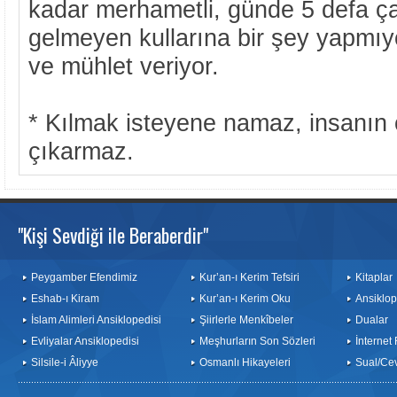
kadar merhametli, günde 5 defa ça
gelmeyen kullarına bir şey yapmıyo
ve mühlet veriyor.
* Kılmak isteyene namaz, insanın
çıkarmaz.
"Kişi Sevdiği ile Beraberdir"
Peygamber Efendimiz
Kur’an-ı Kerim Tefsiri
Kitaplar
Eshab-ı Kiram
Kur’an-ı Kerim Oku
Ansiklop
İslam Alimleri Ansiklopedisi
Şiirlerle Menkîbeler
Dualar
Evliyalar Ansiklopedisi
Meşhurların Son Sözleri
İnternet
Silsile-i Âliyye
Osmanlı Hikayeleri
Sual/Ce