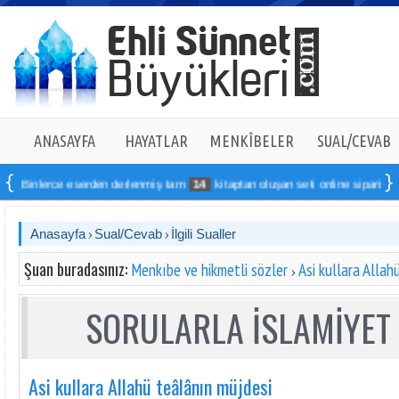
ANASAYFA
HAYATLAR
MENKÎBELER
SUAL/CEVAB
inlerce eserden derlenmiş tam
14
kitaptan oluşan seti online sipariş verebili
Anasayfa
Sual/Cevab
İlgili Sualler
Şuan buradasınız:
Menkıbe ve hikmetli sözler
Asi kullara Allah
SORULARLA İSLAMİYET 
Asi kullara Allahü teâlânın müjdesi