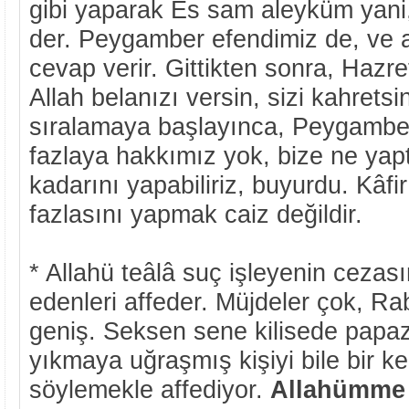
gibi yaparak Es sam aleyküm yani,
der. Peygamber efendimiz de, ve
cevap verir. Gittikten sonra, Hazre
Allah belanızı versin, sizi kahretsin
sıralamaya başlayınca, Peygamber
fazlaya hakkımız yok, bize ne yap
kadarını yapabiliriz, buyurdu. Kâfi
fazlasını yapmak caiz değildir.
* Allahü teâlâ suç işleyenin cezasın
edenleri affeder. Müjdeler çok, R
geniş. Seksen sene kilisede papaz
yıkmaya uğraşmış kişiyi bile bir k
söylemekle affediyor.
Allahümme 