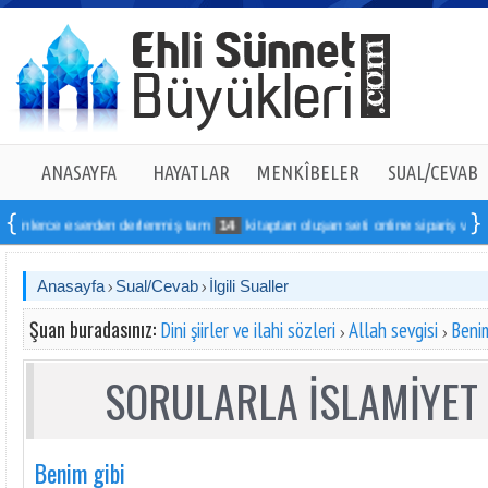
ANASAYFA
HAYATLAR
MENKÎBELER
SUAL/CEVAB
inlerce eserden derlenmiş tam
14
kitaptan oluşan seti online sipariş verebilir
Anasayfa
Sual/Cevab
İlgili Sualler
Şuan buradasınız:
Dini şiirler ve ilahi sözleri
Allah sevgisi
Benim
SORULARLA İSLAMİYET 
Benim gibi