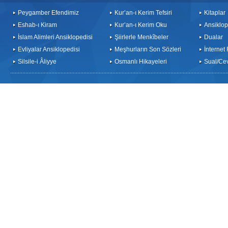
Peygamber Efendimiz
Kur’an-ı Kerim Tefsiri
Kitaplar
Eshab-ı Kiram
Kur’an-ı Kerim Oku
Ansiklop
İslam Alimleri Ansiklopedisi
Şiirlerle Menkîbeler
Dualar
Evliyalar Ansiklopedisi
Meşhurların Son Sözleri
İnternet
Silsile-i Âliyye
Osmanlı Hikayeleri
Sual/Ce