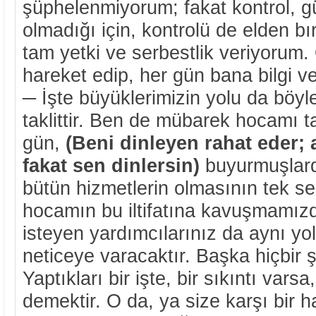
şüphelenmiyorum; fakat kontrol, 
olmadığı için, kontrolü de elden 
tam yetki ve serbestlik veriyorum.
hareket edip, her gün bana bilgi ve
─ İşte büyüklerimizin yolu da böyl
taklittir. Ben de mübarek hocamı ta
gün,
(Beni dinleyen rahat eder;
fakat sen dinlersin)
buyurmuşlard
bütün hizmetlerin olmasının tek s
hocamın bu iltifatına kavuşmamızd
isteyen yardımcılarınız da aynı yo
neticeye varacaktır. Başka hiçbir 
Yaptıkları bir işte, bir sıkıntı varsa
demektir. O da, ya size karşı bir h