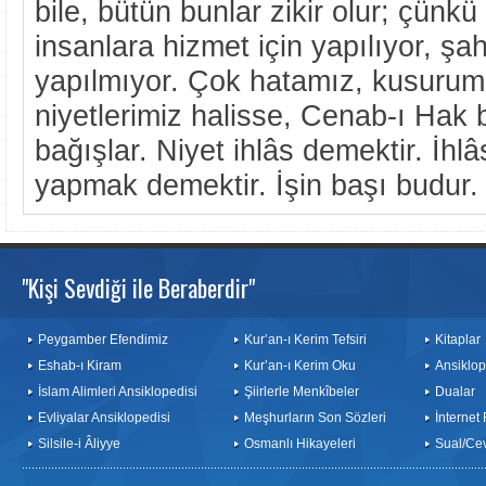
bile, bütün bunlar zikir olur; çünkü
insanlara hizmet için yapılıyor, şa
yapılmıyor. Çok hatamız, kusurum
niyetlerimiz halisse, Cenab-ı Hak b
bağışlar. Niyet ihlâs demektir. İhlâs
yapmak demektir. İşin başı budur.
"Kişi Sevdiği ile Beraberdir"
Peygamber Efendimiz
Kur’an-ı Kerim Tefsiri
Kitaplar
Eshab-ı Kiram
Kur’an-ı Kerim Oku
Ansiklop
İslam Alimleri Ansiklopedisi
Şiirlerle Menkîbeler
Dualar
Evliyalar Ansiklopedisi
Meşhurların Son Sözleri
İnternet
Silsile-i Âliyye
Osmanlı Hikayeleri
Sual/Ce