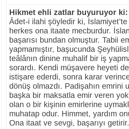
Hikmet ehli zatlar buyuruyor ki:
Âdet-i ilahi şöyledir ki,
İslamiyet’te
herkes ona itaate mecburdur. İslam
başarısı bundan olmuştur. Tabii emî
yapmamıştır, başucunda Şeyhülisl
teâlânın dinine muhalif bir iş yap
sorardı. Kendi müşavere heyeti de
istişare ederdi, sonra karar verinc
dönüş olmazdı. Padişahın emrini 
başka bir maksatla emir veren yo
olan o bir kişinin emirlerine uym
muhatap odur. Himmet, yardım onun
Ona itaat ve sevgi, başarıyı getirir