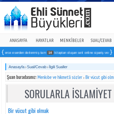
ANASAYFA
HAYATLAR
MENKÎBELER
SUAL/CEVAB
e eserden derlenmiş tam
14
kitaptan oluşan seti online sipariş verebilirsiniz
Anasayfa
Sual/Cevab
İlgili Sualler
Şuan buradasınız:
Menkıbe ve hikmetli sözler
Bir vücut gibi ol
SORULARLA İSLAMİYET 
Bir vücut gibi olmak