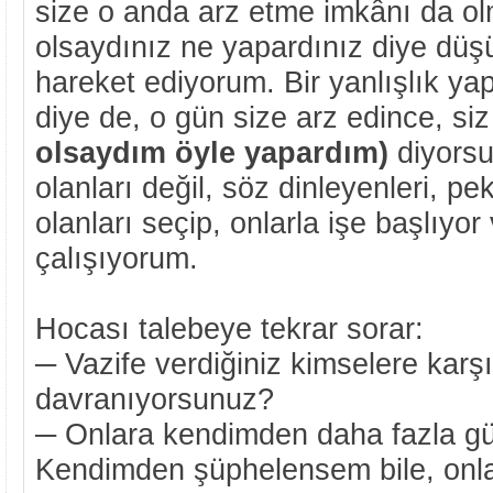
size o anda arz etme imkânı da o
olsaydınız ne yapardınız diye düş
hareket ediyorum. Bir yanlışlık y
diye de, o gün size arz edince, siz
olsaydım öyle yapardım)
diyorsun
olanları değil, söz dinleyenleri, peki
olanları seçip, onlarla işe başlıyor
çalışıyorum.
Hocası talebeye tekrar sorar:
─ Vazife verdiğiniz kimselere karşı
davranıyorsunuz?
─ Onlara kendimden daha fazla g
Kendimden şüphelensem bile, onl