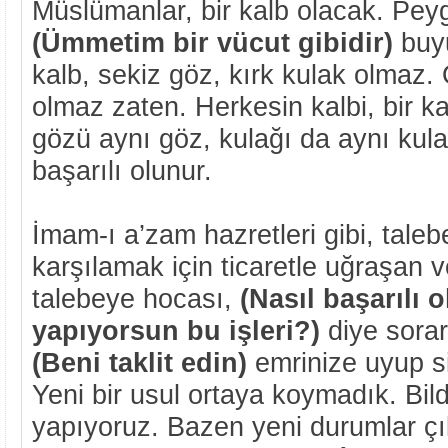
Müslümanlar, bir kalb olacak. Pey
(Ümmetim bir vücut gibidir)
buyu
kalb, sekiz göz, kırk kulak olmaz
olmaz zaten. Herkesin kalbi, bir k
gözü aynı göz, kulağı da aynı ku
başarılı olunur.
İmam-ı a’zam hazretleri gibi, talebe
karşılamak için ticaretle uğraşan v
talebeye hocası,
(Nasıl başarılı
yapıyorsun bu işleri?)
diye sorar
(Beni taklit edin)
emrinize uyup si
Yeni bir usul ortaya koymadık. Bild
yapıyoruz. Bazen yeni durumlar çı