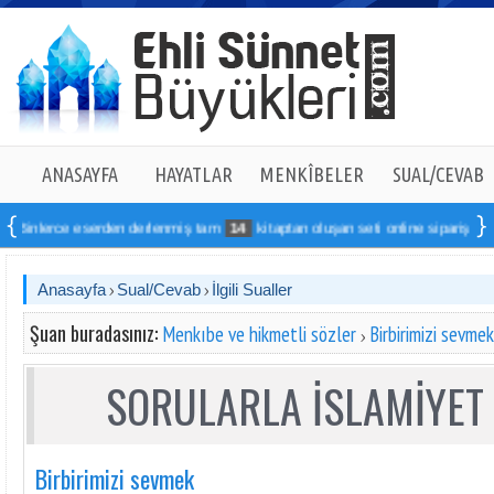
ANASAYFA
HAYATLAR
MENKÎBELER
SUAL/CEVAB
nlerce eserden derlenmiş tam
14
kitaptan oluşan seti online sipariş verebilirs
Anasayfa
Sual/Cevab
İlgili Sualler
Şuan buradasınız:
Menkıbe ve hikmetli sözler
Birbirimizi sevmek
SORULARLA İSLAMİYET 
Birbirimizi sevmek