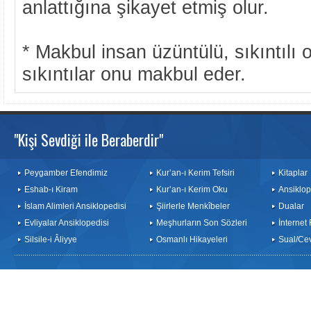
anlattığına şikayet etmiş olur.
* Makbul insan üzüntülü, sıkıntılı o
sıkıntılar onu makbul eder.
"Kişi Sevdiği ile Beraberdir"
Peygamber Efendimiz
Kur’an-ı Kerim Tefsiri
Kitaplar
Eshab-ı Kiram
Kur’an-ı Kerim Oku
Ansiklop
İslam Alimleri Ansiklopedisi
Şiirlerle Menkîbeler
Dualar
Evliyalar Ansiklopedisi
Meşhurların Son Sözleri
İnternet
Silsile-i Âliyye
Osmanlı Hikayeleri
Sual/Ce