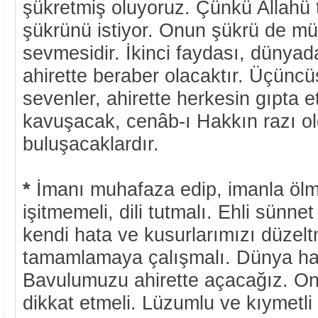
şükretmiş oluyoruz. Çünkü Allahü t
şükrünü istiyor. Onun şükrü de mümi
sevmesidir. İkinci faydası, dünyad
ahirette beraber olacaktır. Üçüncüsü
sevenler, ahirette herkesin gıpta e
kavuşacak, cenâb-ı Hakkın razı ol
buluşacaklardır.
*
İmanı muhafaza edip, imanla ölm
işitmemeli, dili tutmalı. Ehli sünnet
kendi hata ve kusurlarımızı düzelt
tamamlamaya çalışmalı. Dünya hay
Bavulumuzu ahirette açacağız. O
dikkat etmeli. Lüzumlu ve kıymetli ş