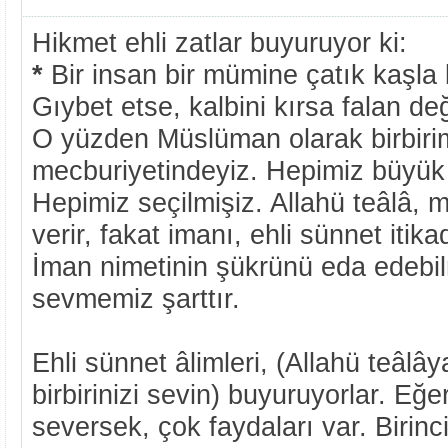
Hikmet ehli zatlar buyuruyor ki:
*
Bir insan bir mümine çatık kaşla 
Gıybet etse, kalbini kırsa falan değ
O yüzden Müslüman olarak birbiri
mecburiyetindeyiz. Hepimiz büyük 
Hepimiz seçilmişiz. Allahü teâlâ, m
verir, fakat imanı, ehli sünnet itikad
İman nimetinin şükrünü eda edebilm
sevmemiz şarttır.
Ehli sünnet âlimleri, (Allahü teâlâ
birbirinizi sevin) buyuruyorlar. Eğer
seversek, çok faydaları var. Birinci