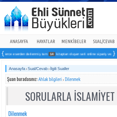
ANASAYFA
HAYATLAR
MENKÎBELER
SUAL/CEVAB
 eserden derlenmiş tam
14
kitaptan oluşan seti online sipariş verebilirsiniz
Anasayfa
Sual/Cevab
İlgili Sualler
Şuan buradasınız:
Ahlak bilgileri
Dilenmek
SORULARLA İSLAMİYET 
Dilenmek