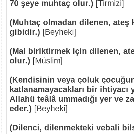
70 şeye muhtaç olur.)
[Tirmizi]
(Muhtaç olmadan dilenen, ateş 
gibidir.)
[Beyheki]
(Mal biriktirmek için dilenen, a
olur.)
[Müslim]
(Kendisinin veya çoluk çocuğu
katlanamayacakları bir ihtiyacı 
Allahü teâlâ ummadığı yer ve 
e
der.)
[Beyheki]
(Dilenci, dilenmekteki vebali bi