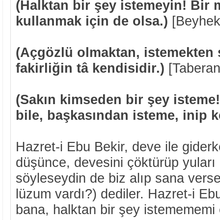
(Halktan bir şey istemeyin! Bir 
kullanmak için de olsa.)
[Beyhek
(Açgözlü olmaktan, istemekten 
fakirliğin tâ kendisidir.)
[Taberan
(Sakın kimseden bir şey isteme
bile, başkasından isteme, inip k
Hazret-i Ebu Bekir, deve ile gider
düşünce, devesini çöktürüp yuları a
söyleseydin de biz alıp sana vers
lüzum vardı?) dediler. Hazret-i Eb
bana, halktan bir şey istemememi 