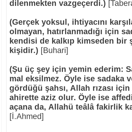
dilenmekten vazgeçerdi.)
[Taber
(Gerçek yoksul, ihtiyacını karşı
olmayan, hatırlanmadığı için s
kendisi de kalkıp kimseden bir
kişidir.)
[Buhari]
(Şu üç şey için yemin ederim: 
mal eksilmez. Öyle ise sadaka 
gördüğü şahsı, Allah rızası için
ahirette aziz olur. Öyle ise affe
açana da, Allahü teâlâ fakirlik ka
[İ.Ahmed]