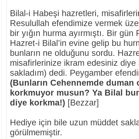
Bilal-i Habeşi hazretleri, misafirler
Resulullah efendimize vermek üze
bir yığın hurma ayırmıştı. Bir gü
Hazret-i Bilal’in evine gelip bu hu
bunların ne olduğunu sordu. Hazret-
misafirlerinize ikram edesiniz diy
sakladım) dedi. Peygamber efendi
(Bunların Cehennemde duman 
korkmuyor musun? Ya Bilal bunla
diye korkma!)
[Bezzar]
Hediye için bile uzun müddet sak
görülmemiştir.