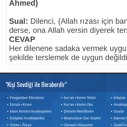
Ahmed)
Sual:
Dilenci, (Allah rızası için ba
derse, ona Allah versin diyerek te
CEVAP
Her dilenene sadaka vermek uygun
şekilde terslemek de uygun değildi
"Kişi Sevdiği ile Beraberdir"
Peygamber Efendimiz
Kur’an-ı Kerim Tefsiri
Kitaplar
Eshab-ı Kiram
Kur’an-ı Kerim Oku
Ansiklop
İslam Alimleri Ansiklopedisi
Şiirlerle Menkîbeler
Dualar
Evliyalar Ansiklopedisi
Meşhurların Son Sözleri
İnternet
Silsile-i Âliyye
Osmanlı Hikayeleri
Sual/Ce