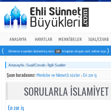
ANASAYFA
HAYATLAR
MENKÎBELER
SUAL/CEVAB
Binlerce eserden derlenmiş tam
14
kitaptan oluşan seti online sipariş vereb
Anasayfa
Sual/Cevab
İlgili Sualler
Şuan buradasınız:
Menkıbe ve hikmetli sözler
En zor iş
SORULARLA İSLAMİYET 
En zor iş