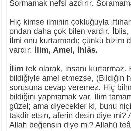
Sormamak nefsi azdırır. Soramamak
Hiç kimse ilminin çokluğuyla iftiha
ondan daha çok bilen vardır. İblis,
İlmi onu kurtarmadı; çünkü bizim d
vardır:
İlim, Amel, İhlâs.
İlim
tek olarak, insanı kurtarmaz. 
bildiğiyle amel etmezse, (Bildiğin
sorusuna cevap veremez. Hiç bilm
bildiğini yapmamak var. İlim tama
güzel; ama diyecekler ki, bunu niç
takdir etsin, aferin desin diye mi? A
Allah beğensin diye mi? Allahü teâ