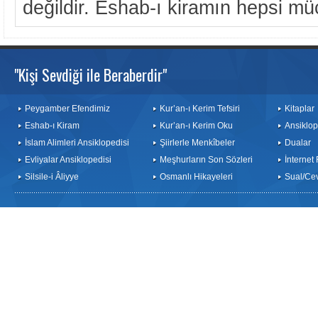
değildir. Eshab-ı kiramın hepsi müc
"Kişi Sevdiği ile Beraberdir"
Peygamber Efendimiz
Kur’an-ı Kerim Tefsiri
Kitaplar
Eshab-ı Kiram
Kur’an-ı Kerim Oku
Ansiklop
İslam Alimleri Ansiklopedisi
Şiirlerle Menkîbeler
Dualar
Evliyalar Ansiklopedisi
Meşhurların Son Sözleri
İnternet
Silsile-i Âliyye
Osmanlı Hikayeleri
Sual/Ce