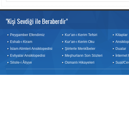
"Kişi Sevdiği ile Beraberdir"
Peygamber Efendimiz
Kur’an-ı Kerim Tefsiri
Kitaplar
Eshab-ı Kiram
Kur’an-ı Kerim Oku
Ansiklop
İslam Alimleri Ansiklopedisi
Şiirlerle Menkîbeler
Dualar
Evliyalar Ansiklopedisi
Meşhurların Son Sözleri
İnternet
Silsile-i Âliyye
Osmanlı Hikayeleri
Sual/Ce