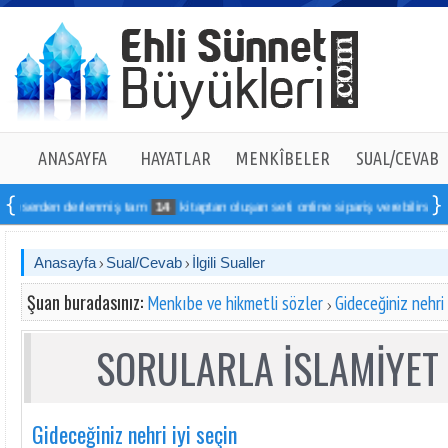
ANASAYFA
HAYATLAR
MENKÎBELER
SUAL/CEVAB
serden derlenmiş tam
14
kitaptan oluşan seti online sipariş verebilirsiniz
Anasayfa
Sual/Cevab
İlgili Sualler
Şuan buradasınız:
Menkıbe ve hikmetli sözler
Gideceğiniz nehri 
SORULARLA İSLAMİYET 
Gideceğiniz nehri iyi seçin