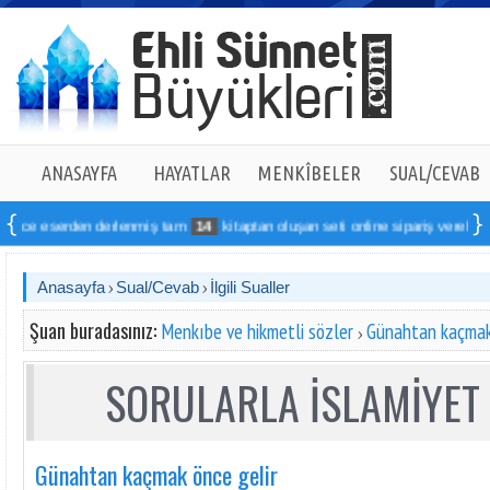
ANASAYFA
HAYATLAR
MENKÎBELER
SUAL/CEVAB
ce eserden derlenmiş tam
14
kitaptan oluşan seti online sipariş verebilirsiniz
Anasayfa
Sual/Cevab
İlgili Sualler
Şuan buradasınız:
Menkıbe ve hikmetli sözler
Günahtan kaçmak
SORULARLA İSLAMİYET 
Günahtan kaçmak önce gelir