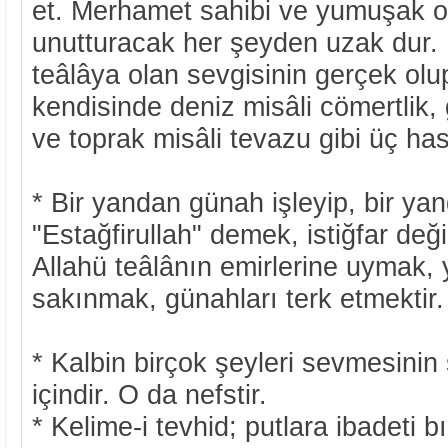
et. Merhamet sahibi ve yumuşak ol
unutturacak her şeyden uzak dur. 
teâlâya olan sevgisinin gerçek olu
kendisinde deniz misâli cömertlik,
ve toprak misâli tevazu gibi üç has
* Bir yandan günah işleyip, bir ya
"Estağfirullah" demek, istiğfar değild
Allahü teâlânın emirlerine uymak, 
sakınmak, günahları terk etmektir.
* Kalbin birçok şeyleri sevmesinin
içindir. O da nefstir.
* Kelime-i tevhid; putlara ibadeti 