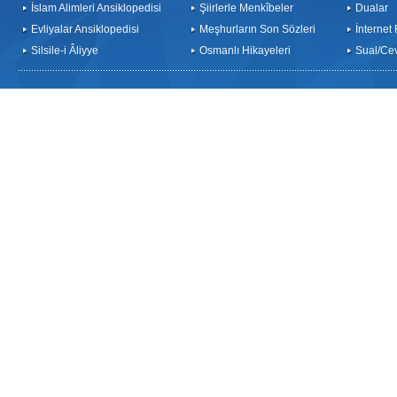
İslam Alimleri Ansiklopedisi
Şiirlerle Menkîbeler
Dualar
Evliyalar Ansiklopedisi
Meşhurların Son Sözleri
İnternet
Silsile-i Âliyye
Osmanlı Hikayeleri
Sual/Ce