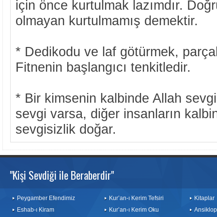
için önce kurtulmak lazımdır. Doğru
olmayan kurtulmamış demektir.
* Dedikodu ve laf götürmek, parça
Fitnenin başlangıcı tenkitledir.
* Bir kimsenin kalbinde Allah sevg
sevgi varsa, diğer insanların kalbi
sevgisizlik doğar.
"Kişi Sevdiği ile Beraberdir"
Peygamber Efendimiz
Kur’an-ı Kerim Tefsiri
Kitaplar
Eshab-ı Kiram
Kur’an-ı Kerim Oku
Ansiklop