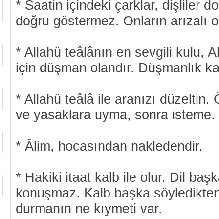
* Saatin içindeki çarklar, dişliler 
doğru göstermez. Onların arızalı 
* Allahü teâlânın en sevgili kulu, A
için düşman olandır. Düşmanlık kal
* Allahü teâlâ ile aranızı düzeltin.
ve yasaklara uyma, sonra isteme.
* Âlim, hocasından nakledendir.
* Hakiki itaat kalb ile olur. Dil ba
konuşmaz. Kalb başka söyledikten
durmanın ne kıymeti var.