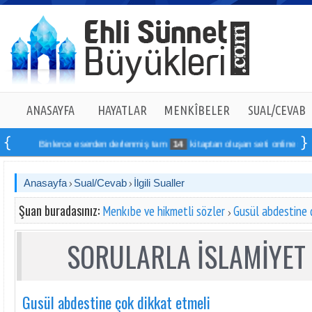
ANASAYFA
HAYATLAR
MENKÎBELER
SUAL/CEVAB
Binlerce eserden derlenmiş tam
14
kitaptan oluşan seti online sipariş v
Anasayfa
Sual/Cevab
İlgili Sualler
Şuan buradasınız:
Menkıbe ve hikmetli sözler
Gusül abdestine 
SORULARLA İSLAMİYET 
Gusül abdestine çok dikkat etmeli