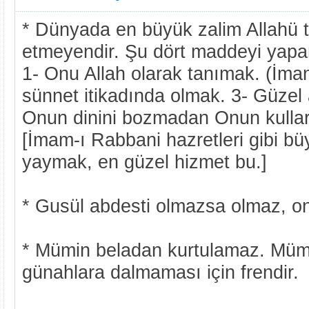
* Dünyada en büyük zalim Allahü 
etmeyendir. Şu dört maddeyi yapan
1- Onu Allah olarak tanımak. (İman
sünnet itikadında olmak. 3- Güzel 
Onun dinini bozmadan Onun kullar
[İmam-ı Rabbani hazretleri gibi büy
yaymak, en güzel hizmet bu.]
* Gusül abdesti olmazsa olmaz, on
* Mümin beladan kurtulamaz. Müm
günahlara dalmaması için frendir.