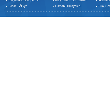
Evliyalar Ansiklopedisi
Meşhurların Son Sözleri
İnternet
Silsile-i Âliyye
Osmanlı Hikayeleri
Sual/Ce