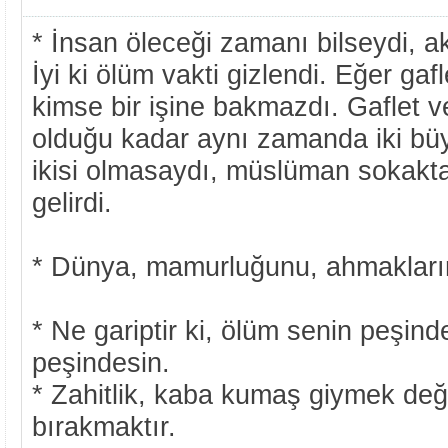
* İnsan öleceği zamanı bilseydi, ak
İyi ki ölüm vakti gizlendi. Eğer gaf
kimse bir işine bakmazdı. Gaflet 
olduğu kadar aynı zamanda iki büy
ikisi olmasaydı, müslüman sokakt
gelirdi.
* Dünya, mamurluğunu, ahmakların 
* Ne gariptir ki, ölüm senin peşind
peşindesin.
* Zahitlik, kaba kumaş giymek deği
bırakmaktır.