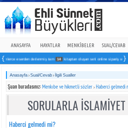
ANASAYFA
HAYATLAR
MENKÎBELER
SUAL/CEVAB
lerce eserden derlenmiş tam
14
kitaptan oluşan seti online sipariş verebilirsi
Anasayfa
Sual/Cevab
İlgili Sualler
Şuan buradasınız:
Menkıbe ve hikmetli sözler
Haberci gelmedi 
SORULARLA İSLAMİYET 
Haberci gelmedi mi?