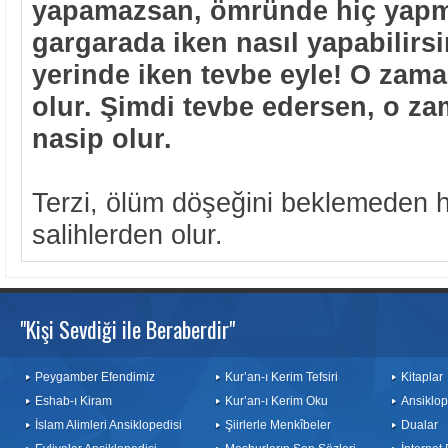
yapamazsan, ömründe hiç yapma
gargarada iken nasıl yapabilir
yerinde iken tevbe eyle! O za
olur. Şimdi tevbe edersen, o z
nasip olur.
Terzi, ölüm döşeğini beklemeden 
salihlerden olur.
"Kişi Sevdiği ile Beraberdir"
Peygamber Efendimiz
Kur’an-ı Kerim Tefsiri
Kitaplar
Eshab-ı Kiram
Kur’an-ı Kerim Oku
Ansiklop
İslam Alimleri Ansiklopedisi
Şiirlerle Menkîbeler
Dualar