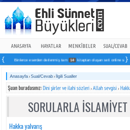
ANASAYFA
HAYATLAR
MENKÎBELER
SUAL/CEVAB
Binlerce eserden derlenmiş tam
14
kitaptan oluşan seti online sipariş v
Anasayfa
Sual/Cevab
İlgili Sualler
Şuan buradasınız:
Dini şiirler ve ilahi sözleri
Allah sevgisi
Hakka
SORULARLA İSLAMİYET 
Hakka yalvarış