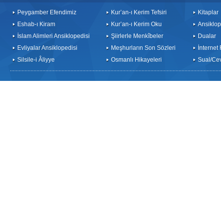
Peygamber Efendimiz
Kur’an-ı Kerim Tefsiri
Kitaplar
Eshab-ı Kiram
Kur’an-ı Kerim Oku
Ansiklop
İslam Alimleri Ansiklopedisi
Şiirlerle Menkîbeler
Dualar
Evliyalar Ansiklopedisi
Meşhurların Son Sözleri
İnternet
Silsile-i Âliyye
Osmanlı Hikayeleri
Sual/Ce