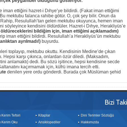
gerçek peygamber olduğunu gösteriyor.
 iman ettiğini hazret-i Dıhye’ye bildirdi. (Fakat iman ettiğimi
Bu mektubu falanca rahibe götür. O, çok şey bilir. Onun da
. Rahip, Resulullah’tan gelen mektubu okuyunca, hemen iman
ini söyleyince kendisini öldürdüler. Hazret-i Dıhye, Herakliyüs’e
 öldüreceklerini bildiğim için, iman ettiğimi açıklamadım)
p iman ettiğini bildirdi. Resulullah’a Herakliyüs’ün mektubu
anlıktan ayrılmadı!)
buyurdu.
nleri toplayıp, mektubu okuttu. Kendisinin Medine’de çıkan
. Hepsi karşı çıkınca, onlardan özür diledi. (Maksadım,
etini anlamaktı) dedi. Bu sözü işitince, hepsi kendisine secde
r. Saltanatını kaçırmamak için, küfrü imana tercih etti.
ute
denilen yere ordu gönderdi. Burada çok Müslüman şehid
Bizi Tak
ı Kerim Tefsiri
Kitaplar
Dini Terimler Sözlüğü
ı Kerim Oku
Ansiklopediler
Hakkımızda