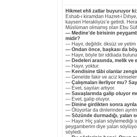
Hikmet ehli zatlar buyuruyor ki
Eshab-ı kiramdan Hazret-i Dıhye
kayseri Herakliyüs’e getirdi. He
Müslüman olmamış olan Ebu Süfya
— Medine’de birisinin peygamberl
midir?
— Hayır, değildir, öksüz ve yetim b
— Ondan önce, başkası da böy
— Hayır, böyle bir iddiada bulun
— Dedeleri arasında, melik ve e
— Hayır, yoktur.
— Kendisine tâbi olanlar zengin
— Genelde fakir ve aciz kimselerd
—
Çalışmaları ilerliyor mu? Say
— Evet, sayıları artıyor.
— Savaşlarında galip oluyor 
— Evet, galip oluyor.
— Dinine girdikten sonra ayrıl
— Ölüyorlar da dinlerinden ayrılm
— Sözünde durmadığı, yalan s
— Hayır. Hiç yalan söylemediği 
peygamberim diye yalan söylüyor.
söyledi.