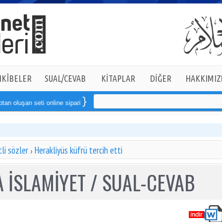
KÎBELER
SUAL/CEVAB
KİTAPLAR
DİĞER
HAKKIMIZ
oluşan seti online sipariş verebilirsiniz
li sözler
Herakliyüs küfrü tercih etti
 İSLAMİYET / SUAL-CEVAB