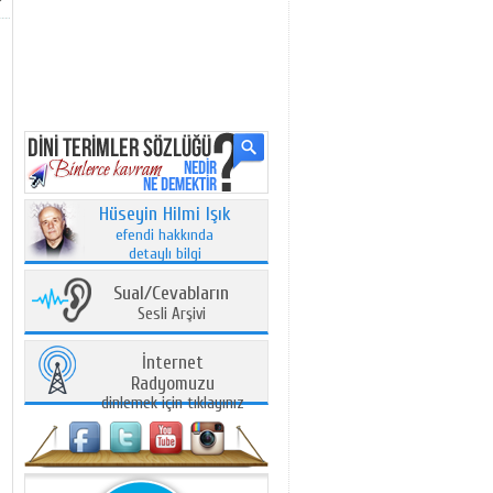
Hüseyin Hilmi Işık
efendi hakkında
detaylı bilgi
Sual/Cevabların
Sesli Arşivi
İnternet
Radyomuzu
dinlemek için tıklayınız