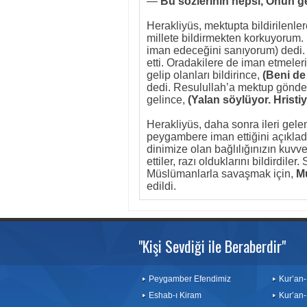
—
Bu sözlerinin hepsi, Onun 
Herakliyüs, mektupta bildirilenlere
millete bildirmekten korkuyorum. 
iman edeceğini sanıyorum) dedi
etti. Oradakilere de iman etmeler
gelip olanları bildirince,
(Beni de
dedi. Resulullah’a mektup gönderi
gelince,
(Yalan söylüyor. Hristiy
Herakliyüs, daha sonra ileri gele
peygambere iman ettiğini açıkladı
dinimize olan bağlılığınızın kuvv
ettiler, razı olduklarını bildirdile
Müslümanlarla savaşmak için,
M
edildi.
"Kişi Sevdiği ile Beraberdir"
Peygamber Efendimiz
Kur’an-
Eshab-ı Kiram
Kur’an-