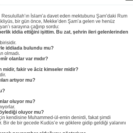
:
, Resulullah’ın İslam’a davet eden mektubunu Şam’daki Rum
rakliyüs, bir gün önce, Mekke’den Şam’a gelen ve henüz
n’ı sarayına çağırıp sordu:
ik iddia ettiğini işittim. Bu zat, şehrin ileri gelenlerinden
irisidir.
le iddiada bulundu mu?
an olmadı.
mîr olanlar var mıdır?
 midir, fakir ve âciz kimseler midir?
ir.
ıları artıyor mu?
mu?
anlar oluyor mu?
ıyorlar.
öylediği oluyor mu?
için kendisine Muhammed-ül-emin denirdi, fakat şimdi
 Bir de bir gecede Kudüs’e ve göklere gidip geldiği yalanını