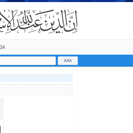
DA
ARA