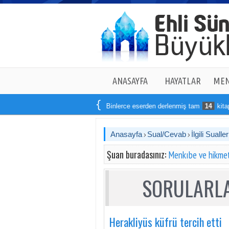
ANASAYFA
HAYATLAR
MEN
Binlerce eserden derlenmiş tam
14
kitaptan 
Anasayfa
Sual/Cevab
İlgili Sualler
Şuan buradasınız:
Menkıbe ve hikmet
SORULARLA
Herakliyüs küfrü tercih etti