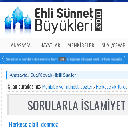
ANASAYFA
HAYATLAR
MENKÎBELER
SUAL/CEVAB
nlerce eserden derlenmiş tam
14
kitaptan oluşan seti online sipariş verebilirs
Anasayfa
Sual/Cevab
İlgili Sualler
Şuan buradasınız:
Menkıbe ve hikmetli sözler
Herkese akıllı d
SORULARLA İSLAMİYET 
Herkese akıllı denmez