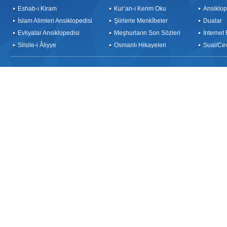
Eshab-ı Kiram
Kur’an-ı Kerim Oku
Ansiklop
İslam Alimleri Ansiklopedisi
Şiirlerle Menkîbeler
Dualar
Evliyalar Ansiklopedisi
Meşhurların Son Sözleri
İnternet
Silsile-i Âliyye
Osmanlı Hikayeleri
Sual/Ce