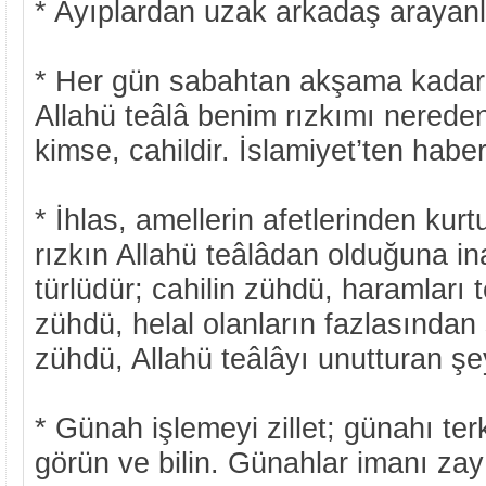
* Ayıplardan uzak arkadaş arayanla
* Her gün sabahtan akşama kadar 
Allahü teâlâ benim rızkımı nereden
kimse, cahildir. İslamiyet’ten haber
* İhlas, amellerin afetlerinden kurt
rızkın Allahü teâlâdan olduğuna i
türlüdür; cahilin zühdü, haramları t
zühdü, helal olanların fazlasından 
zühdü, Allahü teâlâyı unutturan şey
* Günah işlemeyi zillet; günahı te
görün ve bilin. Günahlar imanı zayıf