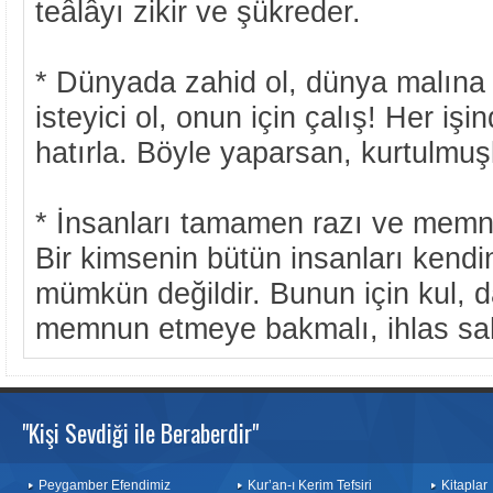
teâlâyı zikir ve şükreder.
* Dünyada zahid ol, dünya malına 
isteyici ol, onun için çalış! Her işi
hatırla. Böyle yaparsan, kurtulmuş
* İnsanları tamamen razı ve memn
Bir kimsenin bütün insanları kend
mümkün değildir. Bunun için kul, 
memnun etmeye bakmalı, ihlas sahi
"Kişi Sevdiği ile Beraberdir"
Peygamber Efendimiz
Kur’an-ı Kerim Tefsiri
Kitaplar