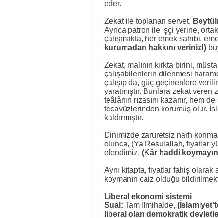
eder.
Zekat ile toplanan servet,
Beytü
Ayrıca patron ile işçi yerine, ort
çalışmakta, her emek sahibi, emeği
kurumadan hakkını veriniz!)
bu
Zekat, malının kırkta birini, müst
çalışabilenlerin dilenmesi haram
çalışıp da, güç geçinenlere verilir.
yaratmıştır. Bunlara zekat veren 
teâlânın rızasını kazanır, hem de 
tecavüzlerinden korumuş olur. İsl
kaldırmıştır.
Dinimizde zaruretsiz narh konma
olunca, (Ya Resulallah, fiyatlar 
efendimiz,
(Kâr haddi koymayın,
Aynı kitapta, fiyatlar fahiş olarak
koymanın caiz olduğu bildirilmekt
Liberal ekonomi sistemi
Sual:
Tam İlmihalde,
(İslamiyet'
liberal olan demokratik devletl