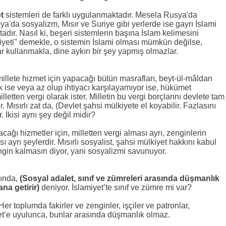
t
sistemleri de farklı uygulanmaktadır. Mesela Rusya'da
bya'da sosyalizm, Mısır ve Suriye gibi yerlerde ise gayrı İslami
adır. Nasıl ki, beşeri sistemlerin başına İslam kelimesini
eti" demekle, o sistemin İslami olması mümkün değilse,
r kullanmakla, dine aykırı bir şey yapmış olmazlar.
llete hizmet için yapacağı bütün masrafları, beyt-ül-mâldan
yok ise veya az olup ihtiyacı karşılayamıyor ise, hükümet
lletten vergi olarak ister. Milletin bu vergi borçlarını devlete tam
 Mısırlı zat da, (Devlet şahsi mülkiyete el koyabilir. Fazlasını
r. İkisi aynı şey değil midir?
pacağı hizmetler için, milletten vergi alması ayrı, zenginlerin
ı ayrı şeylerdir. Mısırlı sosyalist, şahsi mülkiyet hakkını kabul
engin kalmasın diyor, yani sosyalizmi savunuyor.
bında,
(Sosyal adalet, sınıf ve zümreleri arasında düşmanlık
a getirir)
deniyor. İslamiyet’te sınıf ve zümre mi var?
er toplumda fakirler ve zenginler, işçiler ve patronlar,
yet’e uyulunca, bunlar arasında düşmanlık olmaz.