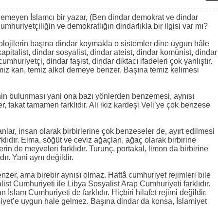
lemeyen İslamcı bir yazar, (Ben dindar demokrat ve dindar
umhuriyetçiliğin ve demokratlığın dindarlıkla bir ilgisi var mı?
deolojilerin başına dindar koymakla o sistemler dine uygun hâle
apitalist, dindar sosyalist, dindar ateist, dindar komünist, dindar
mhuriyetçi, dindar faşist, dindar diktacı ifadeleri çok yanlıştır.
emiz kan, temiz alkol demeye benzer. Başına temiz kelimesi
inin bulunması yani ona bazı yönlerden benzemesi, aynısı
r, fakat tamamen farklıdır. Ali ikiz kardeşi Veli’ye çok benzese
anlar, insan olarak birbirlerine çok benzeseler de, ayırt edilmesi
klıdır. Elma, söğüt ve ceviz ağaçları, ağaç olarak birbirine
erin de meyveleri farklıdır. Turunç, portakal, limon da birbirine
ıdır. Yani aynı değildir.
enzer, ama birebir aynısı olmaz. Hattâ cumhuriyet rejimleri bile
alist Cumhuriyeti ile Libya Sosyalist Arap Cumhuriyeti farklıdır.
 İslam Cumhuriyeti de farklıdır. Hiçbiri hilafet rejimi değildir.
iyet’e uygun hale gelmez. Başına dindar da konsa, İslamiyet
.