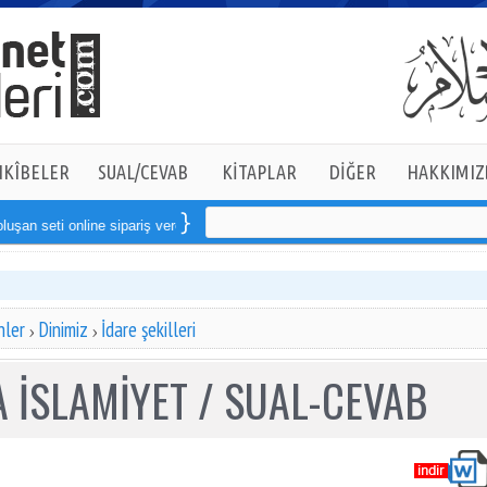
KÎBELER
SUAL/CEVAB
KİTAPLAR
DİĞER
HAKKIMIZ
i online sipariş verebilirsiniz
nler
Dinimiz
İdare şekilleri
 İSLAMİYET / SUAL-CEVAB