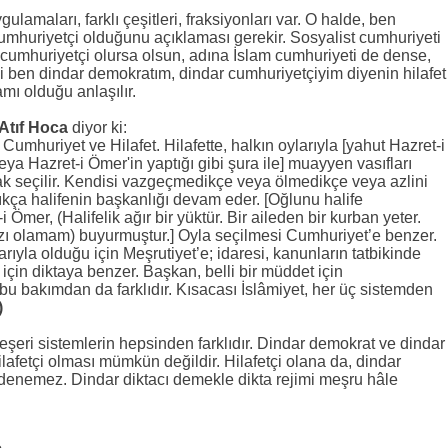
gulamaları, farklı çeşitleri, fraksiyonları var. O halde, ben
umhuriyetçi olduğunu açıklaması gerekir. Sosyalist cumhuriyeti
 cumhuriyetçi olursa olsun, adına İslam cumhuriyeti de dense,
ani ben dindar demokratım, dindar cumhuriyetçiyim diyenin hilafet
mı olduğu anlaşılır.
Atıf Hoca
diyor ki:
, Cumhuriyet ve Hilafet. Hilafette, halkın oylarıyla [yahut Hazret-i
veya Hazret-i Ömer'in yaptığı gibi şura ile] muayyen vasıfları
rak seçilir. Kendisi vazgeçmedikçe veya ölmedikçe veya azlini
kça halifenin başkanlığı devam eder. [Oğlunu halife
 Ömer, (Halifelik ağır bir yüktür. Bir aileden bir kurban yeter.
ı olamam) buyurmuştur.] Oyla seçilmesi Cumhuriyet’e benzer.
larıyla olduğu için Meşrutiyet’e; idaresi, kanunların tatbikinde
için diktaya benzer. Başkan, belli bir müddet için
u bakımdan da farklıdır. Kısacası İslâmiyet, her üç sistemden
)
 beşeri sistemlerin hepsinden farklıdır. Dindar demokrat ve dindar
ilafetçi olması mümkün değildir. Hilafetçi olana da, dindar
 denemez. Dindar diktacı demekle dikta rejimi meşru hâle