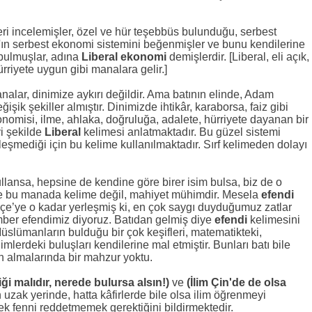
leri incelemişler, özel ve hür teşebbüs bulunduğu, serbest
m'ın serbest ekonomi sistemini beğenmişler ve bunu kendilerine
 bulmuşlar, adına
Liberal ekonomi
demişlerdir. [Liberal, eli açık,
hürriyete uygun gibi manalara gelir.]
analar, dinimize aykırı değildir. Ama batının elinde, Adam
işik şekiller almıştır. Dinimizde ihtikâr, karaborsa, faiz gibi
onomisi, ilme, ahlaka, doğruluğa, adalete, hürriyete dayanan bir
i şekilde
Liberal
kelimesi anlatmaktadır. Bu güzel sistemi
leşmediği için bu kelime kullanılmaktadır. Sırf kelimeden dolayı
ullansa, hepsine de kendine göre birer isim bulsa, biz de o
zde bu manada kelime değil, mahiyet mühimdir. Mesela
efendi
çe’ye o kadar yerleşmiş ki, en çok saygı duyduğumuz zatlar
mber efendimiz diyoruz. Batıdan gelmiş diye
efendi
kelimesini
Müslümanların bulduğu bir çok keşifleri, matematikteki,
imlerdeki buluşları kendilerine mal etmiştir. Bunları batı bile
 almalarında bir mahzur yoktu.
i malıdır, nerede bulursa alsın!)
ve
(İlim Çin'de de olsa
n uzak yerinde, hatta kâfirlerde bile olsa ilim öğrenmeyi
k fenni reddetmemek gerektiğini bildirmektedir.