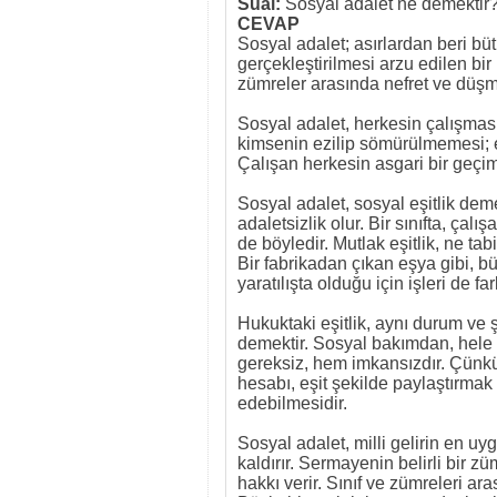
Sual:
Sosyal adalet ne demektir
CEVAP
Sosyal adalet; asırlardan beri bü
gerçekleştirilmesi arzu edilen bir 
zümreler arasında nefret ve düşm
Sosyal adalet, herkesin çalışması;
kimsenin ezilip sömürülmemesi; e
Çalışan herkesin asgari bir geçim 
Sosyal adalet, sosyal eşitlik deme
adaletsizlik olur. Bir sınıfta, ça
de böyledir. Mutlak eşitlik, ne ta
Bir fabrikadan çıkan eşya gibi, bü
yaratılışta olduğu için işleri de fark
Hukuktaki eşitlik, aynı durum ve 
demektir. Sosyal bakımdan, hele
gereksiz, hem imkansızdır. Çünkü
hesabı, eşit şekilde paylaştırmak 
edebilmesidir.
Sosyal adalet, milli gelirin en u
kaldırır. Sermayenin belirli bir 
hakkı verir. Sınıf ve zümreleri a