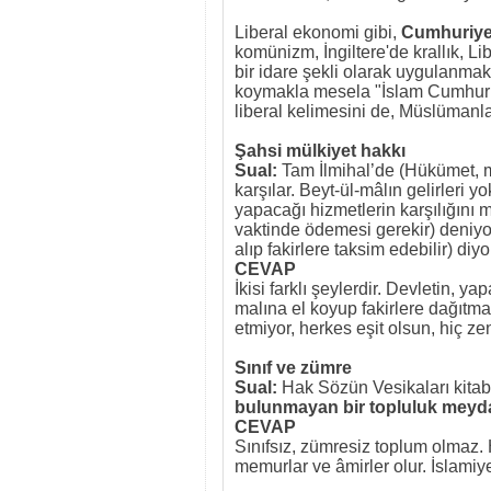
Liberal ekonomi gibi,
Cumhuriye
komünizm, İngiltere'de krallık, Li
bir idare şekli olarak uygulanmakt
koymakla mesela "İslam Cumhuriy
liberal kelimesini de, Müslümanla
Şahsi mülkiyet hakkı
Sual:
Tam İlmihal’de (Hükümet, mi
karşılar. Beyt-ül-mâlın gelirleri 
yapacağı hizmetlerin karşılığını mi
vaktinde ödemesi gerekir) deniyor.
alıp fakirlere taksim edebilir) diyo
CEVAP
İkisi farklı şeylerdir. Devletin, ya
malına el koyup fakirlere dağıtmas
etmiyor, herkes eşit olsun, hiç z
Sınıf ve zümre
Sual:
Hak Sözün Vesikaları kita
bulunmayan bir topluluk meydan
CEVAP
Sınıfsız, zümresiz toplum olmaz. H
memurlar ve âmirler olur. İslami