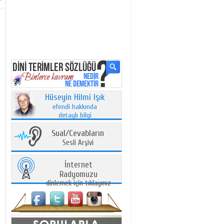
Hüseyin Hilmi Işık
efendi hakkında
detaylı bilgi
Sual/Cevabların
Sesli Arşivi
İnternet
Radyomuzu
dinlemek için tıklayınız