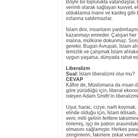
Böyle bir toplulukta vatandaşlar, 
verimli olarak sağlayan kuvvet, el
olduklarına inanır ve kardeş gibi
ırzlarına saldırmazlar.
İslam dini, insanların yardımlaşma
kazanmayı emreder. Çalışan her 
malına, mülküne dokunmaz. Sosyal
gerekir. Bugün Avrupalı, İslam a
temizlik ve çalışmak İslam ahlakı
uygun yaşarsa, dünyada rahat ed
Liberalizm
Sual:
İslam liberalizmi olur mu?
CEVAP
Kâfire de, Müslümana da insan de
göre yürüdüğü için, liberal ekon
isteyen Adam Smith’in liberalizmi
Uşur, harac, cizye, narh koymak, 
elinde olduğu için, İslam iktisadı
verir, milli gelirin fertlere taksim
önlemiş, işçi ile patron arasında
olmasını sağlamıştır. Herkes paras
zenginlerin, fakirlere zekat verme