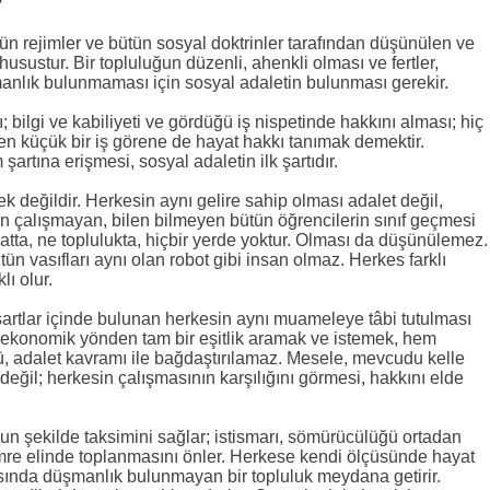
?
tün rejimler ve bütün sosyal doktrinler tarafından düşünülen ve
husustur. Bir topluluğun düzenli, ahenkli olması ve fertler,
anlık bulunmaması için sosyal adaletin bulunması gerekir.
 bilgi ve kabiliyeti ve gördüğü iş nispetinde hakkını alması; hiç
n küçük bir iş görene de hayat hakkı tanımak demektir.
şartına erişmesi, sosyal adaletin ilk şartıdır.
k değildir. Herkesin aynı gelire sahip olması adalet değil,
lışan çalışmayan, bilen bilmeyen bütün öğrencilerin sınıf geçmesi
biatta, ne toplulukta, hiçbir yerde yoktur. Olması da düşünülemez.
tün vasıfları aynı olan robot gibi insan olmaz. Herkes farklı
lı olur.
şartlar içinde bulunan herkesin aynı muameleye tâbi tutulması
 ekonomik yönden tam bir eşitlik aramak ve istemek, hem
, adalet kavramı ile bağdaştırılamaz. Mesele, mevcudu kelle
değil; herkesin çalışmasının karşılığını görmesi, hakkını elde
ygun şekilde taksimini sağlar; istismarı, sömürücülüğü ortadan
zümre elinde toplanmasını önler. Herkese kendi ölçüsünde hayat
rasında düşmanlık bulunmayan bir topluluk meydana getirir.