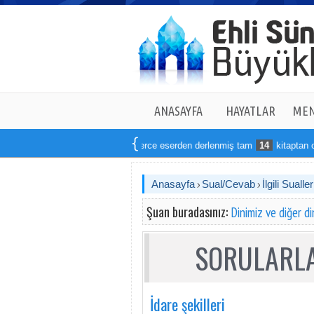
ANASAYFA
HAYATLAR
MEN
Binlerce eserden derlenmiş tam
14
kitaptan oluşan set
Anasayfa
Sual/Cevab
İlgili Sualler
Şuan buradasınız:
Dinimiz ve diğer di
SORULARLA
İdare şekilleri