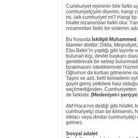
Cumhuriyet rejiminin bile farklı uy
cumhuriyetçiyim diyenin, hangi c
mi, laik cumhuriyet mi? Hangi tip
hilafet nizamından farklı olur. Y
nizamından farklı bir sistemin ada
Bu hususta
İskilipli Muhammed 
İdareler dörttür: Dikta, Meşrutiyet
Ebu Bekir’in yaptığı gibi tayinle 
bulunan kişi, devlet başkanı ola
gerektirecek bir sebep bulunmadı
bırakmasını istediklerinde Hazret-i
Oğlumun da kurban gitmesine raz
Tayini ve azli, belli kimselerin oy
gayet geniş yetkilere haiz olduğu 
seçilmediğinden, Cumhuriyetten b
de farklıdır.
(Medeniyet-i şeriyye
Atıf Hoca’nın dediği gibi hilafet,
cumhuriyetçi olan bir kimsenin, h
diktacı veya dindar cumhuriyetçi
gelmez.
Sosyal adalet