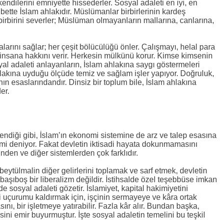
kendilerini emniyette hissederler. Sosyal adaleti en iyi, en
bette İslam ahlakıdır. Müslümanlar birbirlerinin kardeş
 birbirini severler; Müslüman olmayanların mallarına, canlarına,
larını sağlar; her çeşit bölücülüğü önler. Çalışmayı, helal para
insana hakkını verir. Herkesin mülkünü korur. Kimse kimsenin
 adaleti anlayanların, İslam ahlakına saygı göstermeleri
hlakına uyduğu ölçüde temiz ve sağlam işler yapıyor. Doğruluk,
nın esaslarındandır. Dinsiz bir toplum bile, İslam ahlakına
er.
ndiği gibi, İslam’ın ekonomi sistemine de arz ve talep esasına
omi deniyor. Fakat devletin iktisadi hayata dokunmamasını
nden ve diğer sistemlerden çok farklıdır.
beytülmalin diğer gelirlerini toplamak ve sarf etmek, devletin
, başıboş bir liberalizm değildir. İstihsalde özel teşebbüse imkan
inde sosyal adaleti gözetir. İslamiyet, kapital hakimiyetini
ki uçurumu kaldırmak için, işçinin sermayeye ve kâra ortak
ını, bir işletmeye yatırabilir. Fazla kâr alır. Bundan başka,
sini emir buyurmuştur. İşte sosyal adaletin temelini bu teşkil