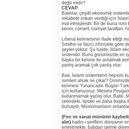
değil midir?
CEVAP
Batılılar, çeşitli ekonomik sistem
rekabete imkan verdiği için İsla
mal etmişlerdir. Bir de buna isim
kerim, cömert, hürriyet taraftarı, 
Liberal kelimesinin ifade ettiği m
Smithe ve faizci zihniyete göre değ
şeyler yoktur. Şu halde, İslam ek
sistemdir. Bunu günümüzde en iy
başka bir kelime ile anlatmak yer
yanlış aramak çok yanlış olur.
Batı, İslami sistemlerin hepsini k
isimleri alsak ne çıkar? Dinimi
kelimesi Yunancadır. Bugün Türk
için kullanıyoruz. Mesela Peyga
kullanmamak yanlış olur. Batılı, 
cebirdeki, tıptaki ve daha başka il
bulsaydı, Müslümanların onlardan
(Fen ve sanat müminin kaybettiğ
alın)
hadis-i şerifleri, dünyanın e
emretmekte, batıdan gelme diyere