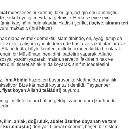
lmal
müessesesini kurmuş, fakirliğin, açlığın önü alınmıştır.
aklık, şirket üyeliği meydana gelmiştir. Herkes seve seve
nin karşılığını bulmaktadır. Hadis-i şerifte,
(İşçiye, alnının teri
yurulmaktadır. (İbni Mace)
ahak olana vermek demektir. İslam dininde, eli, ayağı tutup da
dır. Zekat, çalışamayacak derecede hasta ve sakat olanlara ve
 Allahü teâlâ, böyle fakirleri, milletin içinden kırkta bir olarak
zengin bir Müslüman, hem dini ibadetini yaparak, Allahü
sosyal yardım yaparak, malını, servetini fakirlerin hak ve
am dini, ticaret ahlakını da koyarak, sınıf mücadelesini
z.
İbni Abidin
hazretleri buyuruyor ki: Medine’de pahalılık
yükseliyor. Bize kâr haddi koyunuz!) denildi. Peygamber
 fiyat koyan Allahü teâlâdır!)
buyurdu.
 arttığı, millete zulüm hâline geldiği zaman narh [kâr haddi]
edir.
te, ilim, ahlak, doğruluk, adalet üzerine dayanan ve tam
er kurulmuştur)
deniyor. Liberal ekonomi, beşeri bir sistem