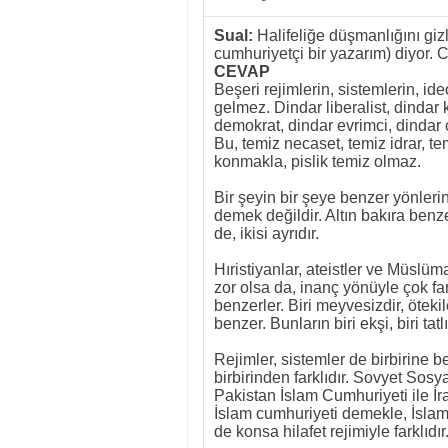
Sual:
Halifeliğe düşmanlığını giz
cumhuriyetçi bir yazarım) diyor. C
CEVAP
Beşeri rejimlerin, sistemlerin, i
gelmez. Dindar liberalist, dindar k
demokrat, dindar evrimci, dindar cu
Bu, temiz necaset, temiz idrar, t
konmakla, pislik temiz olmaz.
Bir şeyin bir şeye benzer yönler
demek değildir. Altın bakıra benze
de, ikisi ayrıdır.
Hıristiyanlar, ateistler ve Müslüm
zor olsa da, inanç yönüyle çok far
benzerler. Biri meyvesizdir, ötekil
benzer. Bunların biri ekşi, biri tatl
Rejimler, sistemler de birbirine b
birbirinden farklıdır. Sovyet Sosy
Pakistan İslam Cumhuriyeti ile İran
İslam cumhuriyeti demekle, İslam
de konsa hilafet rejimiyle farklıdır