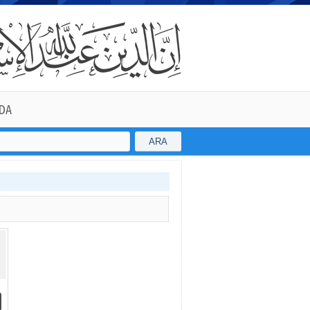
DA
ARA