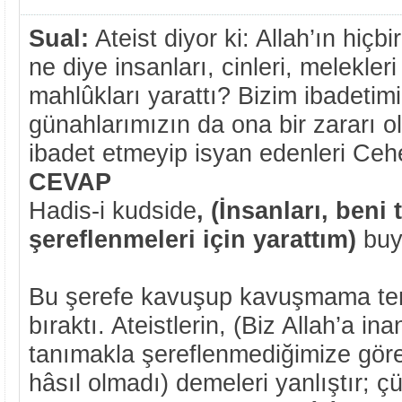
Sual:
Ateist diyor ki: Allah’ın hiçb
ne diye insanları, cinleri, melekler
mahlûkları yarattı? Bizim ibadetimi
günahlarımızın da ona bir zararı o
ibadet etmeyip isyan edenleri Ce
CEVAP
Hadis-i kudside
, (İnsanları, beni
şereflenmeleri için yarattım)
buy
Bu şerefe kavuşup kavuşmama terc
bıraktı. Ateistlerin, (Biz Allah’a in
tanımakla şereflenmediğimize göre
hâsıl olmadı) demeleri yanlıştır; ç