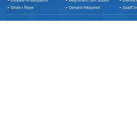
Evliyalar Ansiklopedisi
Meşhurların Son Sözleri
İnternet
Silsile-i Âliyye
Osmanlı Hikayeleri
Sual/Ce