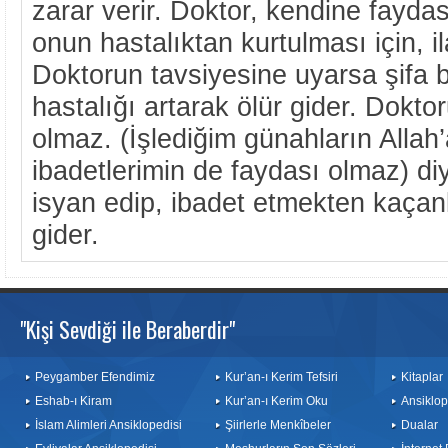
zarar verir. Doktor, kendine faydas
onun hastalıktan kurtulması için, il
Doktorun tavsiyesine uyarsa şifa 
hastalığı artarak ölür gider. Dokto
olmaz. (İşlediğim günahların Allah’
ibadetlerimin de faydası olmaz) di
isyan edip, ibadet etmekten kaça
gider.
"Kişi Sevdiği ile Beraberdir"
Peygamber Efendimiz
Kur’an-ı Kerim Tefsiri
Kitaplar
Eshab-ı Kiram
Kur’an-ı Kerim Oku
Ansiklop
İslam Alimleri Ansiklopedisi
Şiirlerle Menkîbeler
Dualar