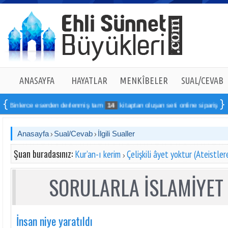
ANASAYFA
HAYATLAR
MENKÎBELER
SUAL/CEVAB
inlerce eserden derlenmiş tam
14
kitaptan oluşan seti online sipariş verebilir
Anasayfa
Sual/Cevab
İlgili Sualler
Şuan buradasınız:
Kur’an-ı kerim
Çelişkili âyet yoktur (Ateistle
SORULARLA İSLAMİYET 
İnsan niye yaratıldı