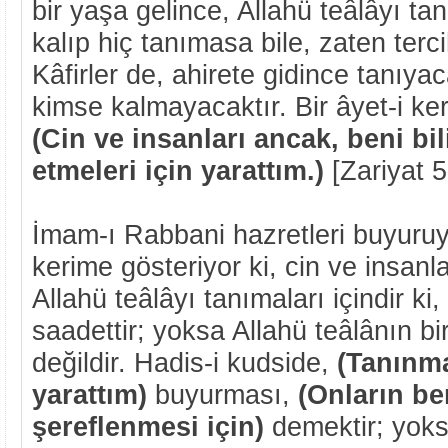
bir yaşa gelince, Allahü teâlâyı ta
kalıp hiç tanımasa bile, zaten terci
Kâfirler de, ahirete gidince tanıya
kimse kalmayacaktır. Bir âyet-i ke
(Cin ve insanları ancak, beni bili
etmeleri için yarattım.)
[Zariyat 5
İmam-ı Rabbani hazretleri buyuruyo
kerime gösteriyor ki, cin ve insanl
Allahü teâlâyı tanımaları içindir ki,
saadettir; yoksa Allahü teâlânın b
değildir. Hadis-i kudside,
(Tanınma
yarattım)
buyurması,
(Onların be
şereflenmesi için)
demektir; yok