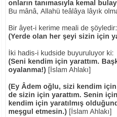
onların tanımasıyla kemal bulay
Bu mânâ, Allahü teâlâya lâyık ol
Bir âyet-i kerime meali de şöyledir
(Yerde olan her şeyi sizin için y
İki hadis-i kudside buyuruluyor ki:
(Seni kendim için yarattım. Baş
oyalanma!)
[İslam Ahlakı]
(Ey Âdem oğlu, sizi kendim için
de sizin için yarattım. Senin için
kendim için yaratılmış olduğund
meşgul etmesin.)
[İslam Ahlakı]