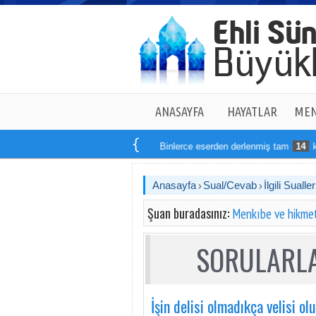
ANASAYFA
HAYATLAR
MEN
Binlerce eserden derlenmiş tam
14
kitapt
Anasayfa
Sual/Cevab
İlgili Sualler
Şuan buradasınız:
Menkıbe ve hikmet
SORULARLA
İşin delisi olmadıkça velisi o