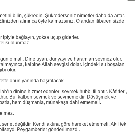
etini bilin, şükredin. Şükrederseniz nimetler daha da artar.
Elinizden alınınca öyle kalmazsınız. O andan itibaren sizde
ür ipiyle bağlayın, yoksa uçup giderler.
 velisi olunmaz.
ygun olmalı. Dine uyan, dünyayı ve haramları sevmez olur.
lmayınca, kalbine Allah sevgisi dolar. İçindeki su boşalan
bi olur.
rette onun yanında haşrolacak.
lah’ın dinine hizmet edenleri sevmek hubbi fillahtır. Kâfirleri,
lahtır. Bu, kalben sevmek ve sevmemektir. Dövüşmek ve
ostla, hem düşmanla, münakaşa dahi etmemeli.
gelmez.
a senet değildir. Kendi aklına göre hareket etmemeli. Akıl tek
bilseydi Peygamberler gönderilmezdi.