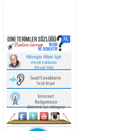
Hüseyin Hilmi Işık
efendi hakkında
detaylı bilgi
Sual/Cevabların
Sesli Arşivi
İnternet
Radyomuzu
dinlemek için tıklayınız