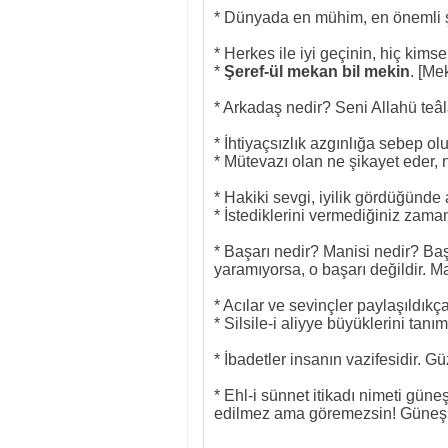
* Dünyada en mühim, en önemli şe
* Herkes ile iyi geçinin, hiç kimse
*
Şeref-ül mekan bil mekin
. [Me
* Arkadaş nedir? Seni Allahü teâl
* İhtiyaçsızlık azgınlığa sebep olu
* Mütevazı olan ne şikayet eder, n
* Hakiki sevgi, iyilik gördüğünd
* İstediklerini vermediğiniz zaman
* Başarı nedir? Manisi nedir? Başa
yaramıyorsa, o başarı değildir. Ma
* Acılar ve sevinçler paylaşıldıkça
* Silsile-i aliyye büyüklerini ta
* İbadetler insanın vazifesidir. Gü
* Ehl-i sünnet itikadı nimeti güneş g
edilmez ama göremezsin! Güneşin 