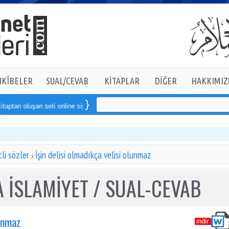
KÎBELER
SUAL/CEVAB
KİTAPLAR
DİĞER
HAKKIMIZ
an oluşan seti online sipariş verebilirsiniz
li sözler
İşin delisi olmadıkça velisi olunmaz
 İSLAMİYET / SUAL-CEVAB
lunmaz