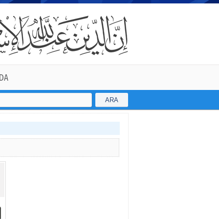
DA
ARA