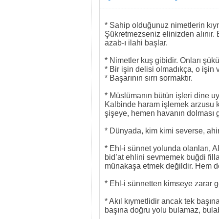
* Sahip olduğunuz nimetlerin kıym
Şükretmezseniz elinizden alınır. 
azab-ı ilahi başlar.
* Nimetler kuş gibidir. Onları şük
* Bir işin delisi olmadıkça, o işin
* Başarının sırrı sormaktır.
* Müslümanın bütün işleri dine u
Kalbinde haram işlemek arzusu ka
şişeye, hemen havanın dolması gi
* Dünyada, kim kimi severse, ahi
* Ehl-i sünnet yolunda olanları, Al
bid’at ehlini sevmemek buğdi fil
münakaşa etmek değildir. Hem d
* Ehl-i sünnetten kimseye zarar 
* Akıl kıymetlidir ancak tek başın
başına doğru yolu bulamaz, bula