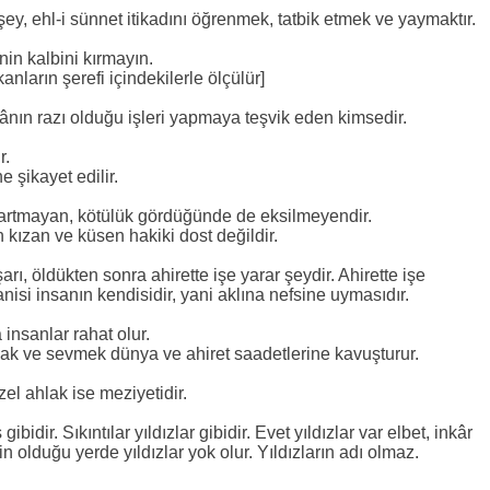
y, ehl-i sünnet itikadını öğrenmek, tatbik etmek ve yaymaktır.
nin kalbini kırmayın.
kanların şerefi içindekilerle ölçülür]
ânın razı olduğu işleri yapmaya teşvik eden kimsedir.
r.
e şikayet edilir.
e artmayan, kötülük gördüğünde de eksilmeyendir.
 kızan ve küsen hakiki dost değildir.
rı, öldükten sonra ahirette işe yarar şeydir. Ahirette işe
nisi insanın kendisidir, yani aklına nefsine uymasıdır.
 insanlar rahat olur.
nımak ve sevmek dünya ve ahiret saadetlerine kavuşturur.
zel ahlak ise meziyetidir.
ibidir. Sıkıntılar yıldızlar gibidir. Evet yıldızlar var elbet, inkâr
olduğu yerde yıldızlar yok olur. Yıldızların adı olmaz.