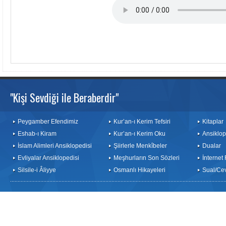
"Kişi Sevdiği ile Beraberdir"
Peygamber Efendimiz
Kur’an-ı Kerim Tefsiri
Kitaplar
Eshab-ı Kiram
Kur’an-ı Kerim Oku
Ansiklop
İslam Alimleri Ansiklopedisi
Şiirlerle Menkîbeler
Dualar
Evliyalar Ansiklopedisi
Meşhurların Son Sözleri
İnternet
Silsile-i Âliyye
Osmanlı Hikayeleri
Sual/Ce