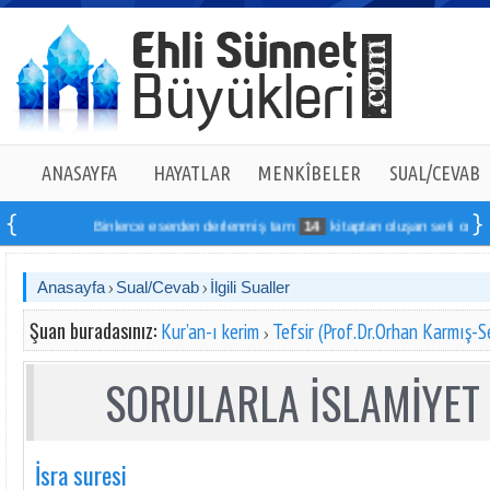
ANASAYFA
HAYATLAR
MENKÎBELER
SUAL/CEVAB
Binlerce eserden derlenmiş tam
14
kitaptan oluşan seti online sipa
Anasayfa
Sual/Cevab
İlgili Sualler
Şuan buradasınız:
Kur’an-ı kerim
Tefsir (Prof.Dr.Orhan Karmış-Se
SORULARLA İSLAMİYET 
İsra suresi