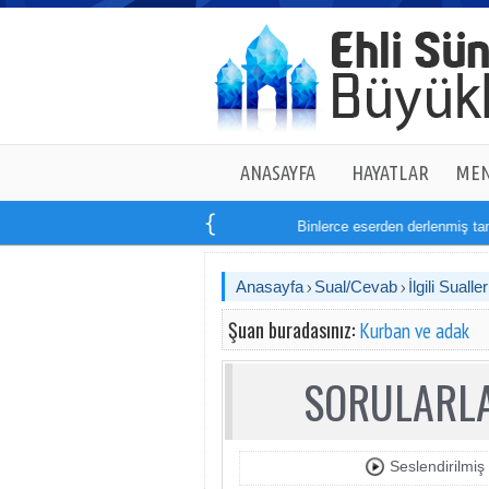
ANASAYFA
HAYATLAR
MEN
Binlerce eserden derlenmiş tam
Anasayfa
Sual/Cevab
İlgili Sualler
Şuan buradasınız:
Kurban ve adak
SORULARLA
Seslendirilmiş