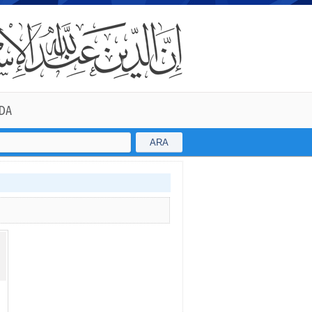
DA
ARA