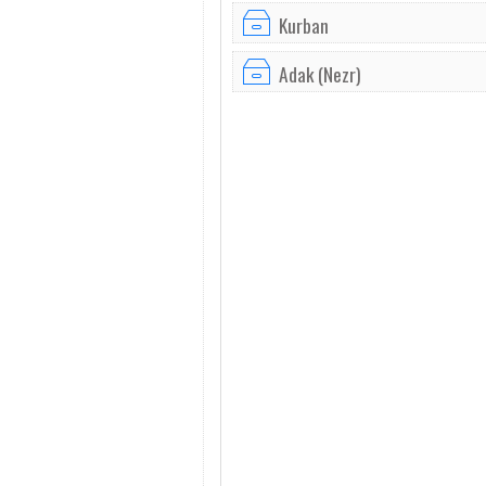
Kurban
Adak (Nezr)