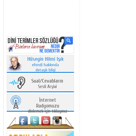
Hüseyin Hilmi Işık
efendi hakkında
detaylı bilgi
Sual/Cevabların
Sesli Arşivi
İnternet
Radyomuzu
dinlemek için tıklayınız