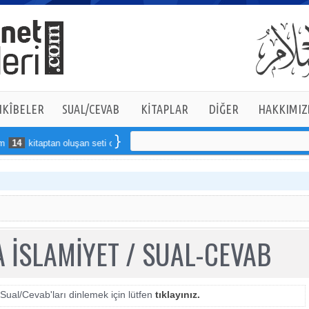
KÎBELER
SUAL/CEVAB
KİTAPLAR
DİĞER
HAKKIMIZ
14
kitaptan oluşan seti online sipariş verebilirsiniz
 İSLAMİYET / SUAL-CEVAB
 Sual/Cevab'ları dinlemek için lütfen
tıklayınız.